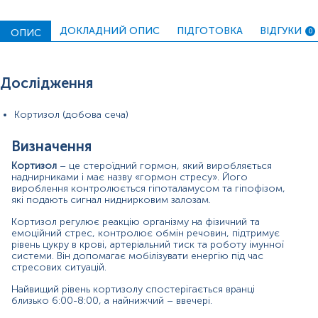
Стабільно низький кортизол може викликати
ДОКЛАДНИЙ ОПИС
ПІДГОТОВКА
ВІДГУКИ
ОПИС
0
виснаження організму, на що вказують такі симптоми
як: втома, слабкість, зниження артеріального тиску,
гіперпігментація шкіри.
Дослідження
Для чого потрібно здавати аналіз на кортизол:
для оцінки функції гіпоталамо-гіпофізарно-
o
Кортизол (добова сеча)
надниркової системи;
для диференціальної діагностики причин
o
Визначення
артеріальної гіпертензії;
Кортизол
– це стероїдний гормон, який виробляється
наднирниками і має назву «гормон стресу». Його
для оцінки причин хронічної втоми, астенії;
o
вироблення контролюється гіпоталамусом та гіпофізом,
які подають сигнал ниднирковим залозам.
при порушеннях менструального циклу, гірсутизмі;
o
Кортизол регулює реакцію організму на фізичний та
при підозрі на гіперкортицизм (синдром Кушинга) та
o
емоційний стрес, контролює обмін речовин, підтримує
гіпокортицизм (хвороба Аддісона, наднирникова
рівень цукру в крові, артеріальний тиск та роботу імунної
недостатність);
системи. Він допомагає мобілізувати енергію під час
стресових ситуацій.
для моніторингу терапії глюкокортикостероїдами.
o
Найвищий рівень кортизолу спостерігається вранці
Матеріал
близько 6:00-8:00, а найнижчий – ввечері.