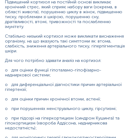
Підвищений кортизол на постійній основі викликає
сеча (добова)
хронічний стрес, який сприяє набору ваги (зокрема, в
області живота), порушенню циклу в жінок, підвищенню
тиску, проблемам зі шкірою, порушенню сну,
дратівливості, втомі, тривожності та послабленню
Зміст:
імунітету.
Стабільно низький кортизол може викликати виснаження
Синоніми
організму, на що вказують такі симптоми як: втома,
слабкість, зниження артеріального тиску, гіперпігментація
Маркер
шкіри.
Показання до призначення
Для чого потрібно здавати аналіз на кортизол:
Загальна характеристика
Інтерферуючі чинники
o
для оцінки функції гіпоталамо-гіпофізарно-
надниркової системи;
Інтерпретація
o
для диференціальної діагностики причин артеріальної
Діапазон вимірювань
гіпертензії;
Перерахунок значень
o
для оцінки причин хронічної втоми, астенії;
Додаткова інформація
o
при порушеннях менструального циклу, гірсутизмі;
Синоніми
o
при підозрі на гіперкортицизм (синдром Кушинга) та
гідрокортизон (медикамент)
гіпокортицизм (хвороба Аддісона, наднирникова
недостатність);
Маркер
o
для моніторингу терапії глюкокортикостероїдами.