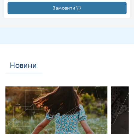
При шоку, стресі;
Замовити
При травмах;
При опікових хворобах.
Загальна характеристика
Кортизол є стероїдним гормоном класу
глюкокортикоїдів — це природний прегнановий
кортикостероїд, також відомий як 11β,17α,21-
тригідроксипрегн-4-ен-3,20-діон. У фармацевтичні галузі
відомий під назвою «гідрокортизон». Синтез кортизолу, в
основному, відбувається у пучковій зоні кори
Новини
надниркових залоз та, в меншій кількості, в інших
тканинах. Виділяється з добовим циклом і його
вивільнення збільшується у відповідь на стрес і низьку
концентрацію глюкози в крові. Функція кортизолу
полягає у підвищенні рівня глюкози в крові шляхом
глюконеогенезу, пригнічення імунної системи та
допомоги в метаболізмі жирів, білків і вуглеводів,
зменшує активність формування кісток. Багато з цих
функцій реалізовані шляхом зв’язування кортизолу з
глюкокортикоїдними або мінералокортикоїдними
рецепторами всередині клітин, які опісля зв’язуються з
ДНК й впливають на експресію генів.
Вивільнення кортизолу контролюється гіпоталамусом,
який секретує кортикотропін-рилізинг-гормон, що