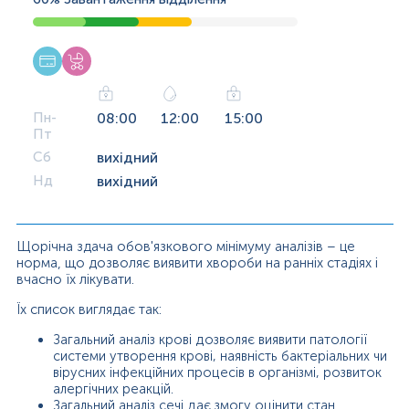
Пн-
08:00
12:00
15:00
Пт
Сб
вихідний
Нд
вихідний
Щорічна здача обов'язкового мінімуму аналізів – це
норма, що дозволяє виявити хвороби на ранніх стадіях і
вчасно їх лікувати.
Їх список виглядає так:
Загальний аналіз крові дозволяє виявити патології
системи утворення крові, наявність бактеріальних чи
вірусних інфекційних процесів в організмі, розвиток
алергічних реакцій.
Загальний аналіз сечі дає змогу оцінити стан