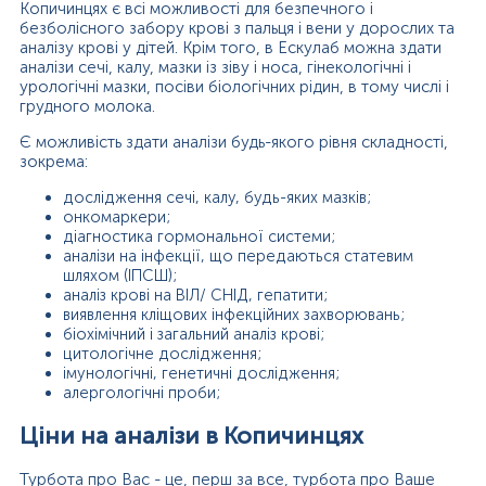
Копичинцях є всі можливості для безпечного і
безболісного забору крові з пальця і вени у дорослих та
аналізу крові у дітей. Крім того, в Ескулаб можна здати
аналізи сечі, калу, мазки із зіву і носа, гінекологічні і
урологічні мазки, посіви біологічних рідин, в тому числі і
грудного молока.
Є можливість здати аналізи будь-якого рівня складності,
зокрема:
дослідження сечі, калу, будь-яких мазків;
онкомаркери;
діагностика гормональної системи;
аналізи на інфекції, що передаються статевим
шляхом (ІПСШ);
аналіз крові на ВІЛ/ СНІД, гепатити;
виявлення кліщових інфекційних захворювань;
біохімічний і загальний аналіз крові;
цитологічне дослідження;
імунологічні, генетичні дослідження;
алергологічні проби;
Ціни на аналізи в Копичинцях
Турбота про Вас - це, перш за все, турбота про Ваше