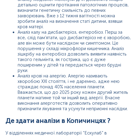
детально оцінити протікання патологічних процесів,
визначити генетичну схильність до певних
захворювань. Вже з 12 тижня вагітності можна
зробити аналіз на визначення статі дитини, взявши
кров матері.
Аналіз калу на дисбактеріоз, ентеробіоз. Перш за
все, слід пам’ятати, що дисбактеріоз не є хворобою,
але він може бути наслідком чи симптомом. Це
порушення у складі мікрофлори кишечника. Аналіз
зішкрібу на ентеробіоз дозволить виявити наявність
такого гельмінта, як гострика, що є дуже
поширеним у дітей та передається через брудні
руки.
Аналіз крові на алергію. Алергію називають
хворобою ХХІ століття, і не даремно, адже нею
страждає понад 40% населення планети.
Вважається, що до 2025 року кожен другий житель
планети матиме той чи інший вид алергії. Вчасне
виконання алерготестів дозволить оперативно
призначити лікування та усунути неприємні наслідки.
Де здати аналізи в Копичинцях ?
У відділеннях медичної лабораторії “Ескулаб” в