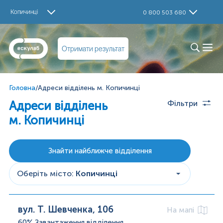
Копичинці
0 800 503 680
Отримати результат
Головна
/
Адреси відділень м. Копичинці
Адреси відділень
Фільтри
м. Копичинці
Знайти найближче відділення
Оберіть місто
:
Копичинці
вул. Т. Шевченка, 106
На мапі
60%
Завантаження відділення