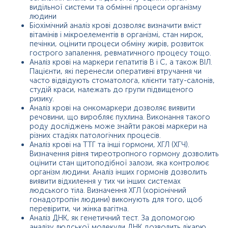
видільної системи та обмінні процеси організму
людини
Біохімічний аналіз крові дозволяє визначити вміст
вітамінів і мікроелементів в організмі, стан нирок,
печінки, оцінити процеси обміну жирів, розвиток
гострого запалення, ревматичного процесу тощо.
Аналіз крові на маркери гепатитів В і С, а також ВІЛ.
Пацієнти, які перенесли оперативні втручання чи
часто відвідують стоматолога, клієнти тату-салонів,
студій краси, належать до групи підвищеного
ризику.
Аналіз крові на онкомаркери дозволяє виявити
речовини, що виробляє пухлина. Виконання такого
роду досліджень може знайти ракові маркери на
різних стадіях патологічних процесів.
Аналіз крові на ТТГ та інші гормони, ХГЛ (ХГЧ).
Визначення рівня тиреотропного гормону дозволить
оцінити стан щитоподібної залози, яка контролює
організм людини. Аналіз інших гормонів дозволить
виявити відхилення у тих чи інших системах
людського тіла. Визначення ХГЛ (хоріонічний
гонадотропін людини) виконують для того, щоб
перевірити, чи жінка вагітна.
Аналіз ДНК, як генетичний тест. За допомогою
аналізу людської молекули ДНК дозволить лікарю