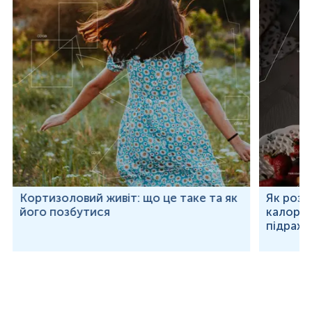
Кортизоловий живіт: що це таке та як
Як розр
його позбутися
калорій
підраху