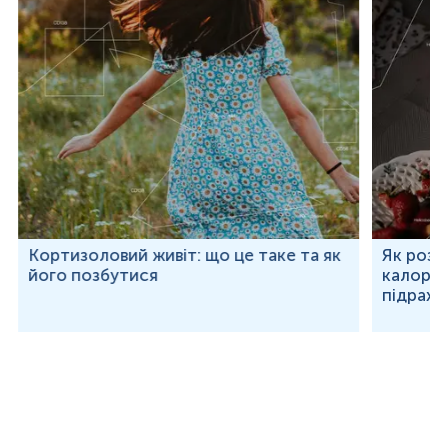
Кортизоловий живіт: що це таке та як
Як розр
його позбутися
калорій
підраху