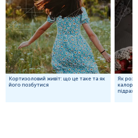
Кортизоловий живіт: що це таке та як
Як розр
його позбутися
калорій
підраху