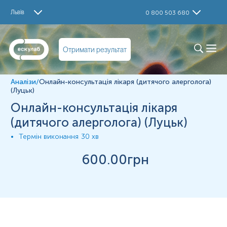
Дослідження
Львів
0 800 503 680
Консультація лікаря
Матеріал
Отримати результат
Інше
Аналізи
/
Онлайн-консультація лікаря (дитячого алерголога)
*
Одиниці вимірювання, референтні значення та діапазон
(Луцьк)
вимірювань можуть змінюватися у відповідності до зміни
Онлайн-консультація лікаря
тест-систем.
(дитячого алерголога) (Луцьк)
Термін виконання
30 хв
600
.00грн