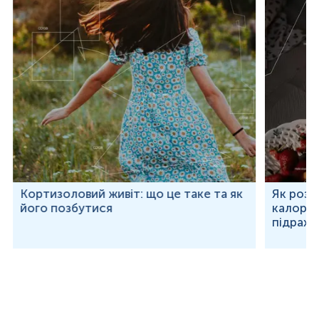
Кортизоловий живіт: що це таке та як
Як розр
його позбутися
калорій
підраху