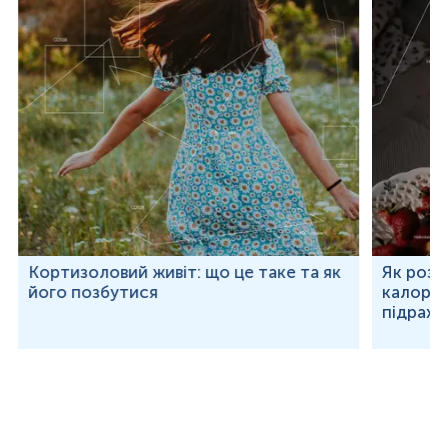
Кортизоловий живіт: що це таке та як
Як розр
його позбутися
калорій
підраху