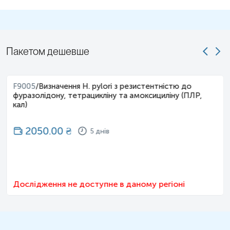
Пакетом дешевше
F9005
/
Визначення H. pylori з резистентністю до
фуразолідону, тетрацикліну та амоксициліну (ПЛР,
кал)
2050.00
₴
5 днів
Примітка!
Застереження!
Дослідження не доступне в даному регіоні
Відбір біоматеріалу проводиться до початку або через 14 днів