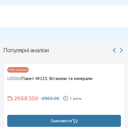
після закінчення курсу лікування антибактеріальними,
імунобіологічними, протигрибковими, противірусними
препаратами.
Кал відбирають свіжовиділеним після самостійного акту
дефекації та одразу доставляють на пункт забору біологічного
матеріалу.
Популярні аналізи
Для гарантування правильного результату відбір необхідно
проводити з початкової, середньої та кінцевої частини фекалії –
для формування усередненої проби.
10
% знижки
Для жінок додатково: Біоматеріал не можна здавати під час
L0500
/
Пакет №115. Вітаміни та мінерали
менструації (лише через 3 дні після її закінчення).
Застереження!
Кал не повинен містити жодних сторонніх
2668.50
₴
2965.00
1 день
домішок, таких як сеча, дезінфікуючі засоби і т.д.
Примітка!
Контейнер необхідно наповнити на 1/3. Кількість
Замовити
біоматеріолу в контейнері не повинна перевищувати половини
об’єму самого контейнера.