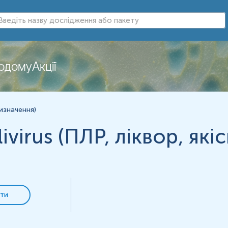
додому
Акції
 визначення)
livirus (ПЛР, ліквор, як
ти
вірусу кору у лікворі