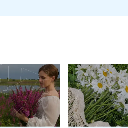
упроводжується новим підйомом температури та посиленням інтоксик
цію та дрібне лущення.
уються усіма класичними стадіями та клінічними ознаками, до ати
сутністю характерного висипу чи енантеми. У тяжких випадках, ос
тяжких бактеріальних
суперінфекцій
.
аторних методів, які дозволяють не лише підтвердити наявність інф
юється на основі характерної поетапності клініки, однак у ситуаці
ічні лабораторні методи, серед яких ключове місце займає
полім
присутність РНК вірусу кору в різних біологічних середовищах. У
ацієнтів. Проте у випадках розвитку ускладнень з боку центрально
острий
постінфекційний
енцефаліт,
підгострий
склерозуючий
панен
ика. Виявлення вірусної РНК у спинномозковій рідині на ранніх ет
чення через виявлення системної імунної відповіді.
квору, включають розвиток у пацієнта після перенесеного кору сим
нінгеальними
симптомами, змінами свідомості чи прогресуючим н
 ймовірність
персистенції
або
реактивації
вірусу з ураженням мозк
х
IgM
та
IgG
у сироватці крові. Антитіла класу
IgM
з’являються прибл
гострої інфекції.
IgG
, у свою чергу, формуються пізніше, починаюч
инального
імунітету. Проте у випадках ураження нервової систем
віді, адже вони відображають лише системну імунну реакцію, а не 
о зумовлюють його високу медико-соціальну значущість. Найбільш 
і імунодепресії, спричиненої вірусом. Вони суттєво підвищують ри
вої системи. До гострих форм належать енцефаліт та
менінгоенцеф