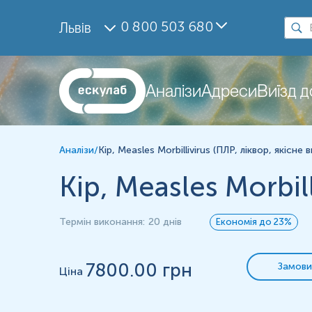
Дослідження
0 800 503 680
Львів
Вірус кору, (ПЛР) (якісне визначення)
Матеріал
ліквор
Аналізи
Адреси
Виїзд 
Зміст:
Аналізи
/
Кір, Measles Morbillivirus (ПЛР, ліквор, якісне
Маркер
Показання до призначення
Кір, Measles Morbil
Загальна характеристика
Інтерферуючі чинники
Термін виконання
:
20 днів
Економія до 23%
Інтерпретація
Маркер
7800
.00 грн
Замови
Ціна
М
аркер
для
якісного
визначення наявності генетичного матеріалу
Показання до призначення