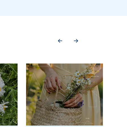
ації. З часом висип зливається у великі плями, а потім поступово
пових, які спостерігаються у вакцинованих або осіб з частковим
обливо у дітей раннього віку та осіб з імунодефіцитом, кір може
екції, але й оцінити її ускладнення, особливо при ураженні
ях, коли перебіг має стерті чи атипові риси, а також при підозрі
еразна
ланцюгова реакція.
 контексті рутинної діагностики вона застосовується обмежено,
ї нервової системи саме ПЛР має найбільшу діагностичну цінність.
цефаліт
або інші
нейроінвазивні
форми, коли визначення антитіл у
апах
енцефалітичних
ускладнень підтверджує етіологічний зв’язок із
птомів гострого ураження центральної нервової системи, що
еврологічним дефіцитом. Додатковим показом є затяжний чи
у є значно вищою.
изно через 3–4 доби від моменту появи висипу і зберігаються
и з 10–14 дня від початку хвороби, і залишаються в організмі
и, коли важливим є безпосереднє підтвердження вірусної
активну реплікацію вірусу у мозку.
частими є вторинні бактеріальні інфекції, серед яких провідне
зик летальності, особливо серед дітей раннього віку. Значно
аліт
, які зазвичай розвиваються у перші тижні від початку хвороби