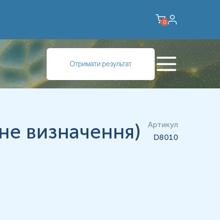
0
Отримати результат
існе визначення)
Артикул
D8010