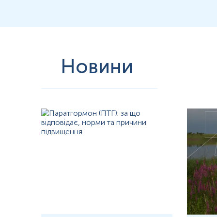
далі на тулубі, а згодом на кінцівках. Розширення зони висипу с
зникає у тій же послідовності, в якій з’явився, залишаючи пігмента
Форми перебігу кору можуть варіювати від типових, що супроводж
імунітетом. Атипові форми відрізняються
стертістю
симптомів, від
мати ускладнений перебіг із розвитком пневмонії, енцефаліту чи 
Діагностика кору ґрунтується на поєднанні клінічних ознак і лабор
Новини
центральної нервової системи. У типових випадках діагноз встановл
на
нейроінвазивні
ускладнення, вирішальне значення мають специф
ПЛР є високо чутливим методом, який дозволяє якісно визначати 
оскільки відповідь
антитілами
є більш інформативною у більшості п
Використання ліквору як матеріалу є необхідним при підозрі на г
сироватці не дозволяє з достатньою точністю
верифікувати
збудн
вірусом кору, тоді як серологічні методи дають лише непряме свід
Клінічні ситуації, в яких доцільним є проведення ПЛР-аналізу лі
проявляються різким головним болем, судомним синдромом,
ме
атиповий перебіг кору у пацієнтів з
імунодефіцитними
станами, де
Визначення а
нтитіл при кору ґрунтується на виявленні специфічни
протягом 4–6 тижнів, що дозволяє використовувати їх як маркер 
довічно, відображаючи наявність
постінфекційного
або
поствакц
присутності, дослідження антитіл не може дати однозначної відпо
Ускладнення кору формують основний спектр клінічних проблем, щ
місце займають пневмонії, отити,
синусити
, які виникають на фон
рідше, але клінічно надзвичайно небезпечними є ураження нерво