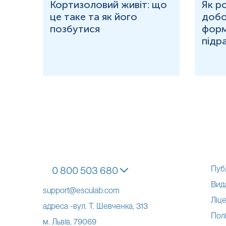
ю
Кортизоловий живіт: що
Як р
це таке та як його
добо
ня у
позбутися
форм
підр
Пуб
0 800 503 680
Вид
support@esculab.com
Ліце
адреса -вул. Т. Шевченка, 313
Полі
м. Львів, 79069