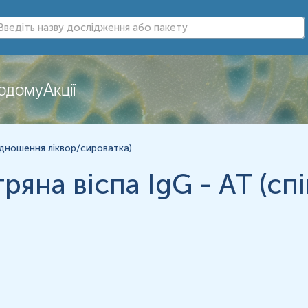
додому
Акції
нь можуть змінюватися у відповідності до зміни тест-систем.
ввідношення ліквор/сироватка)
ітряна віспа IgG - АТ (с