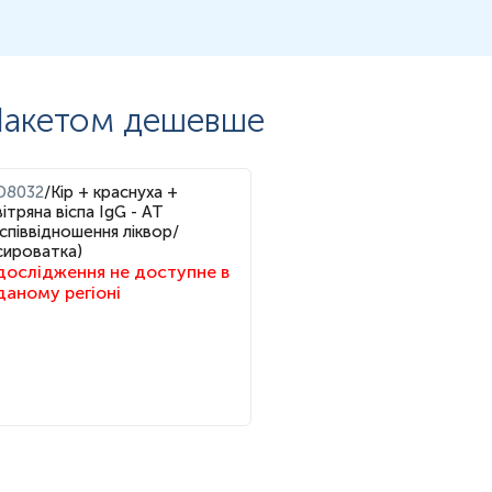
акетом дешевше
D8032
/
Кір + краснуха +
вітряна віспа IgG - АТ
(співвідношення ліквор/
сироватка)
дослідження не доступне в
даному регіоні