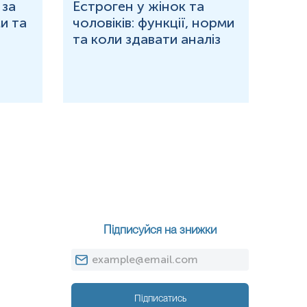
 за
Естроген у жінок та
Що 
и та
чоловіків: функції, норми
дор
та коли здавати аналіз
озн
Підписуйся на знижки
Підписатись