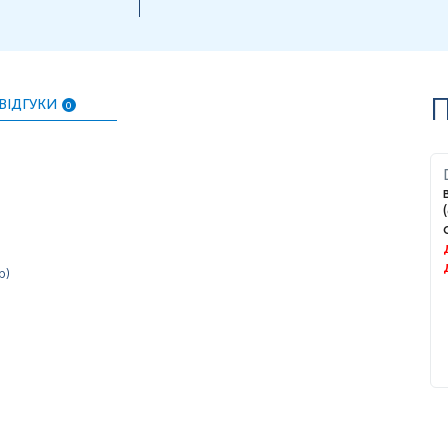
П
ВІДГУКИ
0
р)