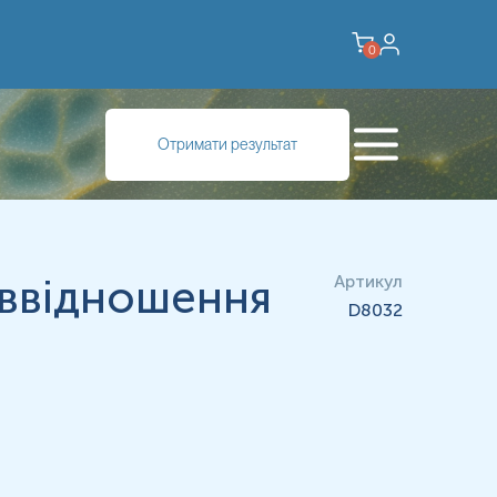
0
Отримати результат
піввідношення
Артикул
D8032