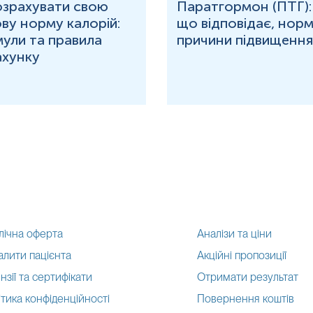
озрахувати свою
Паратгормон (ПТГ):
ву норму калорій:
що відповідає, норм
ули та правила
причини підвищення
ахунку
лічна оферта
Аналізи та ціни
алити пацієнта
Акційні пропозиції
нзії та сертифікати
Отримати результат
тика конфіденційності
Повернення коштів