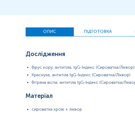
Примітка!
ОПИС
ПІДГОТОВКА
Застереження!
Дослідження
Вірус кору, антитіла, IgG-Індекс (Сироватка/Ліквор)
Краснуха, антитіла IgG-Індекс (Сироватка/Ліквор)
Вітряна віспа, антитіла IgG-Індекс (Сироватка/Лікво
Матеріал
сироватка крові + ліквор