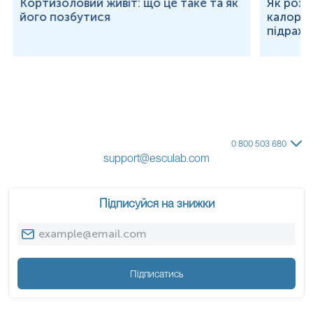
Кортизоловий живіт: що це таке та як
Як розр
його позбутися
калорій
підраху
0 800 503 680
support@esculab.com
Підписуйся на знижки
Підписатись