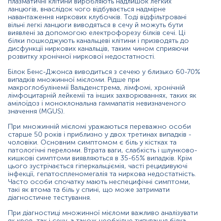
плазматичні клітини виробляють надлишок легких
Показання до призначення:
ланцюгів, внаслідок чого відбувається надмірне
навантаження ниркових клубочків. Тоді відфільтровані
Діагностика та моніторинг перебігу множинної
вільні легкі ланцюги виводяться в сечу й можуть бути
мієломи;
виявлені за допомогою електрофорезу білків сечі. Ці
білки пошкоджують канальцеві клітини і призводять до
Обстеження пацієнтів з негативним результатом
дисфункції ниркових канальців, таким чином сприяючи
розвитку хронічної ниркової недостатності.
дослідження сечі при високій ймовірності
наявності множинної мієломи;
Білок Бенс-Джонса виводиться з сечею у близько 60-70%
випадків множинної мієломи. Рідше при
Диференціація множинної мієломи від
макроглобулінемії Вальденстрема, лімфомі, хронічній
остеопорозу, метастазів у кістки та деяких інших
лімфоцитарній лейкемії та інших захворюваннях, таких як
захворювань, що спричиняють множинні
амілоїдоз і моноклональна гаммапатія невизначеного
переломи та біль у кістках;
значення (MGUS).
Визначення причини гіперкальціємії та
При множинній мієломі уражаються переважно особи
гіперпротеїнурії невідомої етіології;
старше 50 років і приблизно у двох третинах випадків -
чоловіки. Основним симптомом є біль у кістках та
Діагностика макроглобулінемії Вальденстрема,
патологічні переломи. Втрата ваги, слабкість і шлунково-
кишкові симптоми виявляються в 35-65% випадків. Крім
моноклональної гаммапатії невизначеного
цього зустрічається гіперкальціємія, часті рецидивуючі
значення;
інфекції, гепатоспленомегалія та ниркова недостатність.
Часто особи спочатку мають неспецифічні симптоми,
Визначення стадії онкологічного процесу в осіб з
такі як втома та біль у спині, що може затримати
множинною мієломою;
діагностичне тестування.
Оцінка ефективності лікування множинної
При діагностиці множинної мієломи важливо аналізувати
мієломи;
як кров, так і сечу, а також необхідне типування білка