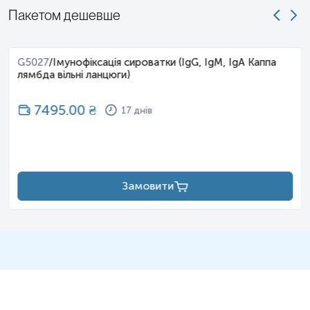
Пакетом дешевше
G5027
/
Імунофіксація сироватки (IgG, IgM, IgA Каппа
лямбда вільні ланцюги)
7495.00
₴
17 днів
Замовити