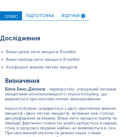
розвитку хронічної ниркової недостатності.
Білок Бенс-Джонса виводиться з сечею у близько 60-
ПІДГОТОВКА
ВІДГУКИ
ОПИС
0
70% випадків множинної мієломи. Рідше при
макроглобулінемії Вальденстрема, лімфомі, хронічній
лімфоцитарній лейкемії та інших захворюваннях, таких
як амілоїдоз і моноклональна гаммапатія
Дослідження
невизначеного значення (MGUS).
При множинній мієломі уражаються переважно особи
Вільні каппа легкі ланцюги (Freelite)
старше 50 років і приблизно у двох третинах випадків -
Вільні лямбда легкі ланцюги (Freelite)
чоловіки. Основним симптомом є біль у кістках та
патологічні переломи. Втрата ваги, слабкість і
Коефіцієнт вільних легких ланцюгів
шлунково-кишкові симптоми виявляються в 35-65%
випадків. Крім цього зустрічається гіперкальціємія, часті
Визначення
рецидивуючі інфекції, гепатоспленомегалія та ниркова
недостатність. Часто особи спочатку мають
Білок Бенс-Джонса
- парапротеїн, утворений легкими
неспецифічні симптоми, такі як втома та біль у спині, що
ланцюгами моноклонального імуноглобуліну, що
може затримати діагностичне тестування.
виділяється при неопластичних захворюваннях.
Імуноглобуліни складаються з двох ідентичних важких
При діагностиці множинної мієломи важливо
ланцюгів і двох легких ланцюгів, зв’язаних між собою
аналізувати як кров, так і сечу, а також необхідне
дисульфідними зв’язками. Вільні легкі ланцюги (каппа та
типування білка Бенс-Джонса з метою оцінки його дії
лямбда) фактично повністю реабсорбуються в нирках,
на нирки, оскільки патогенна дія білка Бенс-Джонса
тому в здорової людини майже не виявляються в сечі.
типу лямбда вища, ніж білка типу каппа.
При множинній мієломі та деяких інших станах