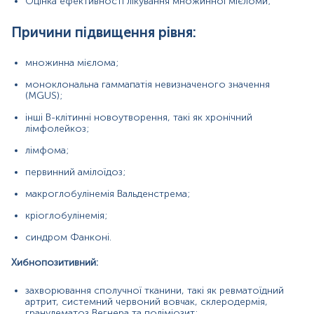
поліміозит;
Оцінка ефективності лікування множинної мієломи;
хронічна ниркова недостатність;
Причини підвищення рівня:
метастатична карцинома шлунково-кишкового
тракту та легень;
множинна мієлома;
наявність рентгеноконтрастної речовини;
моноклональна гаммапатія невизначеного значення
(MGUS);
високі дози пеніциліну та аміносаліцилової
кислоти.
інші В-клітинні новоутворення, такі як хронічний
лімфолейкоз;
Причини зниження рівня
лімфома;
Не має важливого клінічного значення.
первинний амілоїдоз;
макроглобулінемія Вальденстрема;
Матеріал
кріоглобулінемія;
сироватка крові
синдром Фанконі.
Хибнопозитивний:
*
Одиниці вимірювання, референтні значення та діапазон
вимірювань можуть змінюватися у відповідності до зміни
захворювання сполучної тканини, такі як ревматоїдний
тест-систем.
артрит, системний червоний вовчак, склеродермія,
гранулематоз Вегнера та поліміозит;