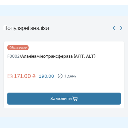
Популярні аналізи
10
% знижки
F0002
/
Аланінамінотрансфераза (АЛТ, ALT)
171
.00 ₴
190.00
1 день
Замовити