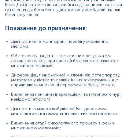
Бенс-Джонса з метою оцінки його дії на нирки, оскільки
Причини підвищення рівня:
патогенна дія білка Бенс-Джонса типу лямбда вища, ніж
білка типу каппа.
множинна мієлома;
Показання до призначення:
моноклональна гаммапатія невизначеного
значення (MGUS);
Діагностика та моніторинг перебігу множинної
інші В-клітинні новоутворення, такі як хронічний
мієломи;
лімфолейкоз;
Обстеження пацієнтів з негативним результатом
лімфома;
дослідження сечі при високій ймовірності наявності
множинної мієломи;
первинний амілоїдоз;
Диференціація множинної мієломи від остеопорозу,
макроглобулінемія Вальденстрема;
метастазів у кістки та деяких інших захворювань, що
спричиняють множинні переломи та біль у кістках;
кріоглобулінемія;
Визначення причини гіперкальціємії та гіперпротеїнурії
невідомої етіології;
синдром Фанконі.
Діагностика макроглобулінемії Вальденстрема,
Хибнопозитивний:
моноклональної гаммапатії невизначеного значення;
захворювання сполучної тканини, такі як
Визначення стадії онкологічного процесу в осіб з
ревматоїдний артрит, системний червоний
множинною мієломою;
вовчак, склеродермія, гранулематоз Вегнера та