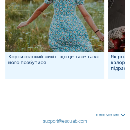
Кортизоловий живіт: що це таке та як
Як розр
його позбутися
калорій
підраху
0 800 503 680
support@esculab.com