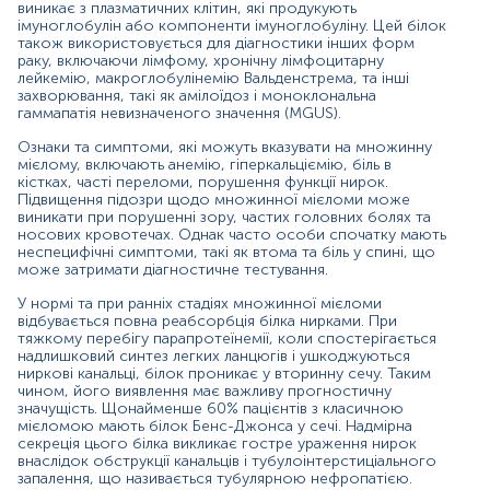
виникає з плазматичних клітин, які продукують
імуноглобулін або компоненти імуноглобуліну. Цей білок
Показання до призначення:
також використовується для діагностики інших форм
раку, включаючи лімфому, хронічну лімфоцитарну
Діагностика та моніторинг перебігу множинної
лейкемію, макроглобулінемію Вальденстрема, та інші
мієломи;
захворювання, такі як амілоїдоз і моноклональна
гаммапатія невизначеного значення (MGUS).
Обстеження пацієнтів з негативним результатом
електрофорезу сироватки крові при високій
Ознаки та симптоми, які можуть вказувати на множинну
ймовірності наявності множинної мієломи;
мієлому, включають анемію, гіперкальціємію, біль в
кістках, часті переломи, порушення функції нирок.
Підвищення підозри щодо множинної мієломи може
Диференціація множинної мієломи від
виникати при порушенні зору, частих головних болях та
остеопорозу, метастазів у кістки та деяких інших
носових кровотечах. Однак часто особи спочатку мають
захворювань, що спричиняють множинні
неспецифічні симптоми, такі як втома та біль у спині, що
переломи та біль у кістках;
може затримати діагностичне тестування.
Визначення причини гіперкальціємії та
У нормі та при ранніх стадіях множинної мієломи
гіперпротеїнурії невідомої етіології;
відбувається повна реабсорбція білка нирками. При
тяжкому перебігу парапротеїнемії, коли спостерігається
Діагностика макроглобулінемії Вальденстрема,
надлишковий синтез легких ланцюгів і ушкоджуються
моноклональної гаммапатії невизначеного
ниркові канальці, білок проникає у вторинну сечу. Таким
значення;
чином, його виявлення має важливу прогностичну
значущість. Щонайменше 60% пацієнтів з класичною
мієломою мають білок Бенс-Джонса у сечі. Надмірна
Визначення стадії онкологічного процесу в осіб з
секреція цього білка викликає гостре ураження нирок
множинною мієломою;
внаслідок обструкції канальців і тубулоінтерстиціального
запалення, що називається тубулярною нефропатією.
Оцінка ефективності лікування множинної