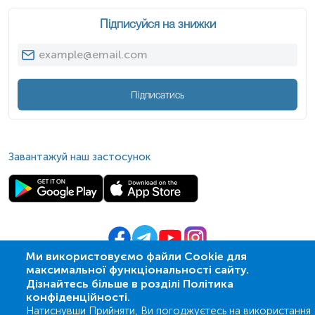
Підписуйся на знижки
Підписатись
Завантажуй наш застосунок
Ми використовуємо файли Cookie для
максимальної функціональності сайту.
© 2009-
2026
| ПСМЛ «Ескулаб»
Дізнайтесь більше в розділі Політика
IT партнер MZ-group
конфіденційності.
Натиснувши Прийняти, Ви погоджуєтесь на використання