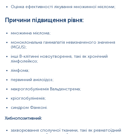
поліміозит;
Оцінка ефективності лікування множинної мієломи;
хронічна ниркова недостатність;
Причини підвищення рівня:
метастатична карцинома шлунково-кишкового
тракту та легень;
множинна мієлома;
наявність рентгеноконтрастної речовини;
моноклональна гаммапатія невизначеного значення
(MGUS);
високі дози пеніциліну та аміносаліцилової
кислоти;
інші В-клітинні новоутворення, такі як хронічний
лімфолейкоз;
розведена сеча.
лімфома;
Причини зниження рівня
первинний амілоїдоз;
Не має важливого клінічного значення.
макроглобулінемія Вальденстрема;
Хибнонегативний:
кріоглобулінемія;
рання стадія захворювання;
синдром Фанконі.
наявність тетрамерів лямбда- чи каппа-легких
Хибнопозитивний:
ланцюгів, які проходять через нирковий фільтр та
не потрапляють у сечу.
захворювання сполучної тканини, такі як ревматоїдний