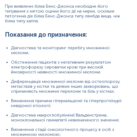
мієломи;
При виявленні білка Бенс-Джонса необхідне його
типування з метою оцінки його дії на нирки, оскільки
Причини підвищення рівня:
патогенна дія білка Бенс-Джонса типу лямбда вища, ніж
білка типу каппа.
множинна мієлома;
Показання до призначення:
моноклональна гаммапатія невизначеного
значення (MGUS);
Діагностика та моніторинг перебігу множинної
інші В-клітинні новоутворення, такі як хронічний
мієломи;
лімфолейкоз;
Обстеження пацієнтів з негативним результатом
лімфома;
електрофорезу сироватки крові при високій
ймовірності наявності множинної мієломи;
первинний амілоїдоз;
Диференціація множинної мієломи від остеопорозу,
макроглобулінемія Вальденстрема;
метастазів у кістки та деяких інших захворювань, що
спричиняють множинні переломи та біль у кістках;
кріоглобулінемія;
Визначення причини гіперкальціємії та гіперпротеїнурії
синдром Фанконі.
невідомої етіології;
Діагностика макроглобулінемії Вальденстрема,
Хибнопозитивний:
моноклональної гаммапатії невизначеного значення;
захворювання сполучної тканини, такі як
Визначення стадії онкологічного процесу в осіб з
ревматоїдний артрит, системний червоний
множинною мієломою;
вовчак, склеродермія, гранулематоз Вегнера та