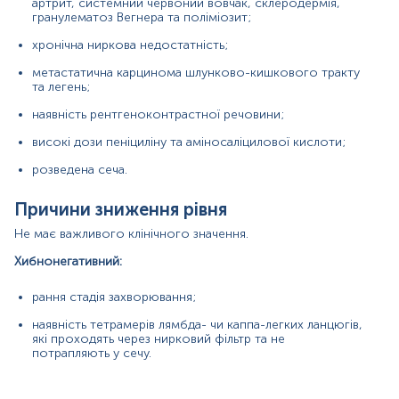
артрит, системний червоний вовчак, склеродермія,
гранулематоз Вегнера та поліміозит;
Матеріал
хронічна ниркова недостатність;
сеча (добова)
метастатична карцинома шлунково-кишкового тракту
та легень;
наявність рентгеноконтрастної речовини;
*
Одиниці вимірювання, референтні значення та діапазон
вимірювань можуть змінюватися у відповідності до зміни
високі дози пеніциліну та аміносаліцилової кислоти;
тест-систем.
розведена сеча.
Причини зниження рівня
Не має важливого клінічного значення.
Хибнонегативний:
рання стадія захворювання;
наявність тетрамерів лямбда- чи каппа-легких ланцюгів,
які проходять через нирковий фільтр та не
потрапляють у сечу.