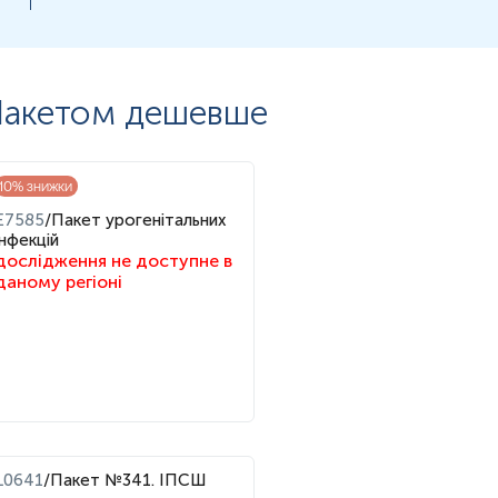
акетом дешевше
10
% знижки
E7585
/
Пакет урогенітальних
інфекцій
дослідження не доступне в
даному регіоні
L0641
/
Пакет №341. ІПСШ