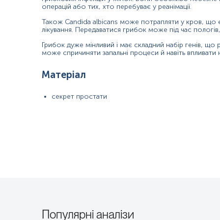
операцій або тих, хто перебуває у реанімації.
Ураження шкіри під час антибактеріальної терапії;
Також Candida albicans може потрапляти у кров, що
лікування. Передаватися грибок може під час пологів,
Ураження слизових під час антибактеріальної терапії;
Стоматити;
Грибок дуже мінливий і має складний набір генів, що 
може спричиняти запальні процеси й навіть впливати н
Вагініти;
Вульвовагініти;
Матеріал
Кандидозний баланопостит.
секрет простати
Загальна характеристика
Candida albicans — це умовно-патогенні дріжджі, які є звичайни
кишковому тракті та ротовій порожнині у 40–60% здорових доросл
Це один із небагатьох видів роду Candida, які спричиняють кандид
видом грибка, виділеним із біоплівок, утворених на (постійних) імпл
50–90% усіх випадків кандидозу у людей. Повідомлялося про смер
ступінь шкоди, яку спричиняє цей організм, враховуючи нові досл
C. albicans зазвичай використовується як модельний організм для г
ниткоподібних клітин, однак має кілька різних морфологічних фен
без гаплоїдної стадії, однак це не так. Поряд з гаплоїдною стадіє
знаходяться в непрозорій формі. Розмір диплоїдного генома станов
його можна вивчати як in vivo, так і in vitro.
Популярні аналізи
«Candida albicans» можна читати як тавтологію. «Candida» походи