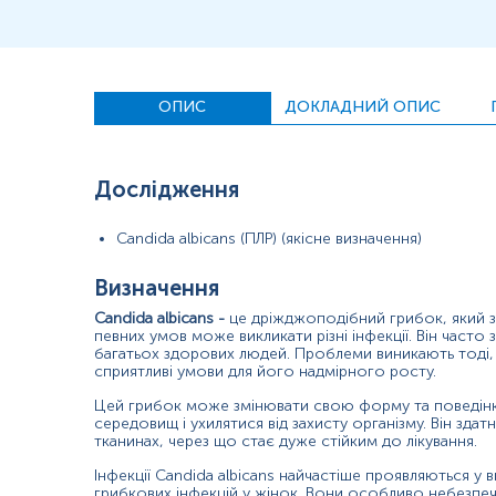
Зміст:
ОПИС
ДОКЛАДНИЙ ОПИС
Синоніми
Маркер
Показання до призначення
Дослідження
Загальна характеристика
Інтерферуючі чинники
Candida albicans (ПЛР) (якісне визначення)
Інтерпретація
Додаткова інформація
Визначення
Candida albicans -
це дріжджоподібний грибок, який за
Синоніми
певних умов може викликати різні інфекції. Він часто 
багатьох здорових людей. Проблеми виникають тоді,
Кандида біліюча, збудник молочниці
сприятливі умови для його надмірного росту.
Маркер
Цей грибок може змінювати свою форму та поведінк
середовищ і ухилятися від захисту організму. Він здат
Маркер наявності Candida albicans
тканинах, через що стає дуже стійким до лікування.
Інфекції Candida albicans найчастіше проявляються у в
Показання до призначення
грибкових інфекцій у жінок. Вони особливо небезпечні