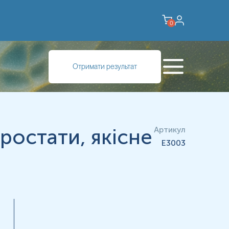
0
 викликати різні інфекції. Він часто зустрічається у роті,
Отримати результат
о коли створюються сприятливі умови для його надмірного
ися від захисту організму. Він здатний утворювати щільні
фекцій у жінок. Вони особливо небезпечні для людей зі
простати, якісне
Артикул
E3003
атися грибок може під час пологів, статевого контакту або
яти запальні процеси й навіть впливати на роботу імунних