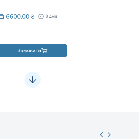
6600.00
₴
8 днів
Замовити
ивати і поза тілом людини. C. albicans виявляють у шлунково-
и патогенним у людей з ослабленим імунітетом за різних умов.
ься у ВІЛ-інфікованих пацієнтів. C. albicans є найпоширенішим
. tropicalis, C. parapsilosis і C. glabrata разом відповідають за
lbicans. Тим не менш, ці цифри можуть не відображати справжній
цефалічний бар’єр у мишей.
ільки він росте як у вигляді дріжджів, так і у вигляді
icans тривалий час вважався облігатним диплоїдним організмом
ться, коли диплоїдні клітини C. albicans спаровуються і
актеризовано. C. albicans легко культивується в лабораторії і
 «Albicans» є дієприкметником теперішнього часу латинського