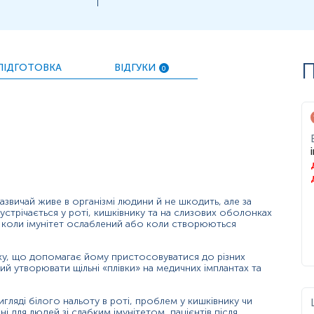
П
ПІДГОТОВКА
ВІДГУКИ
0
звичай живе в організмі людини й не шкодить, але за
зустрічається у роті, кишківнику та на слизових оболонках
 коли імунітет ослаблений або коли створюються
у, що допомагає йому пристосовуватися до різних
ний утворювати щільні «плівки» на медичних імплантах та
игляді білого нальоту в роті, проблем у кишківнику чи
 для людей зі слабким імунітетом, пацієнтів після