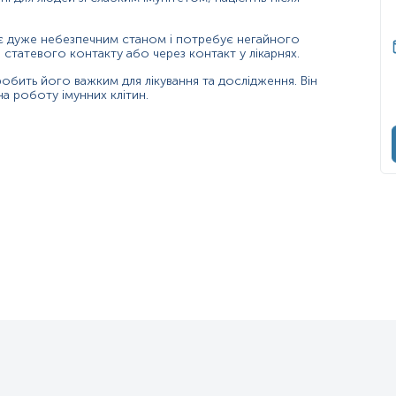
 є дуже небезпечним станом і потребує негайного
 статевого контакту або через контакт у лікарнях.
робить його важким для лікування та дослідження. Він
а роботу імунних клітин.
ми представниками кишкової флори людини, проте також можуть виж
их. Зазвичай це комменсальний мікроорганізм, але він може стат
оз, що є результатом надмірного росту грибка і часто спостерігаєт
антованих медичних пристроях або на тканинах людини. C. albicans, C
тність у 40% пацієнтів із системним кандидозом, викликаним C. a
ідження, які вказують на те, що C. albicans може долати гематоен
рибкових патогенів. Його зазвичай називають диморфним грибом, оск
отипів, включаючи непрозорі, GUT і псевдогіфальні форми. C. alb
ю C. albicans також може існувати в тетраплоїдній. Остання утворює
ить приблизно 29 Mb і до 70% генів, що кодують білок, ще не охар
ть від латинського слова «candidus», що означає «сяючий білий».