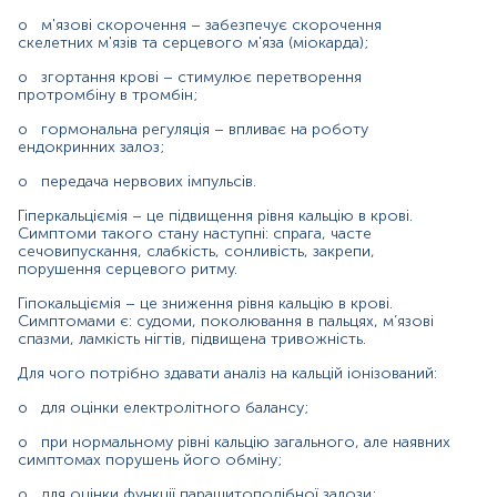
при хворобах нирок.
o
o
м'язові скорочення – забезпечує скорочення
скелетних м'язів та серцевого м'яза (міокарда);
Матеріал
o
згортання крові – стимулює перетворення
протромбіну в тромбін;
сироватка крові
o
гормональна регуляція – впливає на роботу
ендокринних залоз;
Зміст:
o
передача нервових імпульсів.
Гіперкальціємія – це підвищення рівня кальцію в крові.
Синоніми
Симптоми такого стану наступні: спрага, часте
сечовипускання, слабкість, сонливість, закрепи,
Маркер
порушення серцевого ритму.
Показання до призначення
Гіпокальціємія – це зниження рівня кальцію в крові.
Загальна характеристика
Симптомами є: судоми, поколювання в пальцях, м’язові
спазми, ламкість нігтів, підвищена тривожність.
Інтерферуючі чинники
Інтерпретація
Для чого потрібно здавати аналіз на кальцій іонізований:
Діапазон вимірювань
o
для оцінки електролітного балансу;
Перерахунок значень
o
при нормальному рівні кальцію загального, але наявних
симптомах порушень його обміну;
Синоніми
o
для оцінки функції паращитоподібної залози;