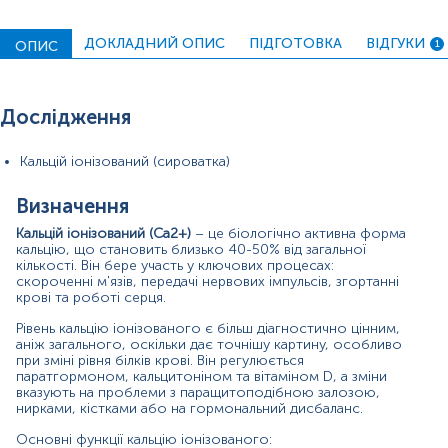
гормональна регуляція – впливає на роботу
o
ДОКЛАДНИЙ ОПИС
ПІДГОТОВКА
ВІДГУКИ
ендокринних залоз;
ОПИС
1
передача нервових імпульсів.
o
Гіперкальціємія – це підвищення рівня кальцію в крові.
Дослідження
Симптоми такого стану наступні: спрага, часте
сечовипускання, слабкість, сонливість, закрепи,
Кальцій іонізований (сироватка)
порушення серцевого ритму.
Гіпокальціємія – це зниження рівня кальцію в крові.
Визначення
Симптомами є: судоми, поколювання в пальцях, м’язові
Кальцій іонізований (
Ca2+)
– це біологічно активна форма
спазми, ламкість нігтів, підвищена тривожність.
кальцію, що становить близько 40-50% від загальної
кількості. Він бере участь у ключових процесах:
Для чого потрібно здавати аналіз на кальцій
скороченні м'язів, передачі нервових імпульсів, згортанні
іонізований:
крові та роботі серця.
для оцінки електролітного балансу;
o
Рівень кальцію іонізованого є більш діагностично цінним,
аніж загального, оскільки дає точнішу картину, особливо
при нормальному рівні кальцію загального, але
o
при зміні рівня білків крові. Він регулюється
наявних симптомах порушень його обміну;
паратгормоном, кальцитоніном та вітаміном D, а зміни
вказують на проблеми з паращитоподібною залозою,
для оцінки функції паращитоподібної залози;
o
нирками, кістками або на гормональний дисбаланс.
при судомах, аритмії, онімінні кінцівок;
o
Основні функції кальцію іонізованого: