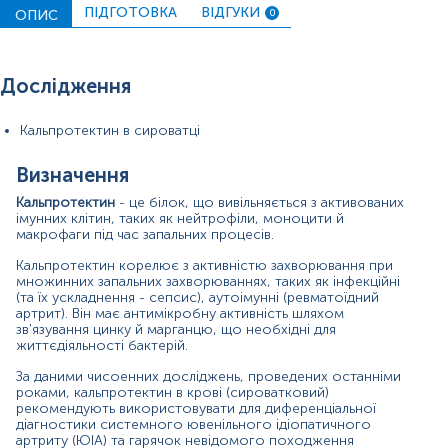
використовувати як класифікаційний біомаркер і для
ПІДГОТОВКА
ВІДГУКИ
ОПИС
0
визначення субклінічної активності у пацієнтів із
системним артритом. Визначення рівня кальпротектину
у крові може допомагати у прогнозуванні варіанту
перебігу ЮІА, що зумовлює вибір подальшої
Дослідження
терапевтичної тактики.
У більшості осіб з псоріатичними захворюваннями,
Кальпротектин в сироватці
особливо при наявності ураження суглобів, навіть у
випадку низьких рівнів СРБ, спостерігаються високі
Визначення
рівні кальпротектину, що підкреслює його діагностичну
цінність.
Кальпротектин
- це білок, що вивільняється з активованих
імунних клітин, таких як нейтрофіли, моноцити й
Нещодавно сироваткові концентрації кальпротектину
макрофаги під час запальних процесів.
були залучені як цінні прогностичні біомаркери для
оцінки перебігу та ефективності лікування COVID-19 у
Кальпротектин корелює з активністю захворювання при
множинних запальних захворюваннях, таких як інфекційні
госпіталізованих осіб.
(та їх ускладнення - сепсис), аутоімунні (ревматоїдний
артрит). Він має антимікробну активність шляхом
Коли виникає запальний процес в шлунково-
зв'язування цинку й марганцю, що необхідні для
кишковому тракті (ШКТ), нейтрофіли переміщаються в
життєдіяльності бактерій.
ділянку ураження і вивільняють кальпротектин. Це
спостерігається при хворобі Крона чи виразковому
За даними чисоенних досліджень, проведених останніми
коліті. Тому його рівень можна вимірювати в калі, як
роками, кальпротектин в крові (сироватковий)
спосіб виявлення запалення в кишківнику.
рекомендують використовувати для диференціальної
діагностики системного ювенільного ідіопатичного
Показання до призначення
артриту (ЮІА) та гарячок невідомого походження