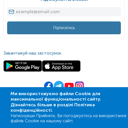
Підписатись
Завантажуй наш застосунок
Ми використовуємо файли Cookie для
максимальної функціональності сайту.
© 2009-
2026
| ПСМЛ «Ескулаб»
Дізнайтесь більше в розділі Політика
IT партнер MZ-group
конфіденційності.
Натиснувши Прийняти, Ви погоджуєтесь на використання
файлів Cookie на нашому сайті.