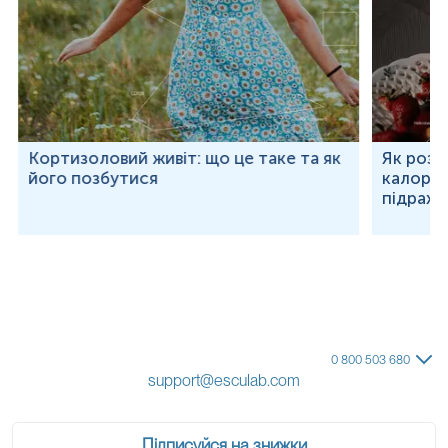
Кортизоловий живіт: що це таке та як
Як розр
його позбутися
калорій
підраху
0 800 503 680
support@esculab.com
Підписуйся на знижки