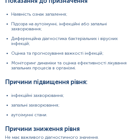
Показання до призначення
Матеріал
Наявність ознак запалення;
сироватка крові
Підозра на аутоімунні, інфекційні або запальні
захворювання;
Диференційна діагностика бактеріальних і вірусних
*
Одиниці вимірювання, референтні значення та діапазон
інфекцій;
вимірювань можуть змінюватися у відповідності до зміни
тест-систем.
Оцінка та прогнозування важкості інфекцій;
Моніторинг динаміки та оцінка ефективності лікування
запальних процесів в організмі.
Причини підвищення рівня:
інфекційні захворювання;
запальні захворювання;
аутоімунні стани.
Причини зниження рівня
Не має важливого діагностичного значення.