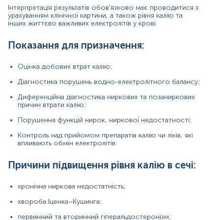
хвороба Іценка–Кушинга;
Інтерпретація результатів обов'язково має проводитися з
урахуванням клінічної картини, а також рівня калію та
первинний та вторинний гіперальдостеронізм;
інших життєво важливих електролітів у крові.
нирковий тубулярний ацидоз;
Показання для призначення:
дегідратація;
Оцінка добових втрат калію;
метаболічний алкалоз;
Діагностика порушень водно-електролітного балансу;
діабетичний кетоацидоз;
Диференційна діагностика ниркових та позаниркових
надмірне введення препаратів калію;
причин втрати калію;
лихоманка;
Порушення функцій нирок, ниркової недостатності;
інтоксикація;
Контроль над прийомом препаратів калію чи ліків, які
впливають обмін електролітів.
голодування.
Причини підвищення рівня калію в сечі:
Причини зниження рівня калію в сечі:
гостра ниркова недостатність;
хронічна ниркова недостатність;
недостатність кори надниркових залоз;
хвороба Іценка–Кушинга;
діарея;
первинний та вторинний гіперальдостеронізм;