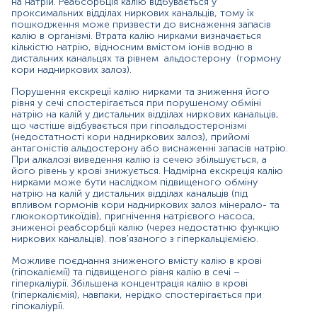
гіпокаліурії.
на натрій. Реабсорбція калію відбувається у
проксимальних відділах ниркових канальців, тому їх
Інтерпретація результатів обов'язково має
пошкодження може призвести до виснаження запасів
калію в організмі. Втрата калію нирками визначається
проводитися з урахуванням клінічної картини, а також
кількістю натрію, відносним вмістом іонів водню в
рівня калію та інших життєво важливих електролітів у
дистальних канальцях та рівнем альдостерону (гормону
крові.
кори надниркових залоз).
Показання для призначення:
Порушення екскреції калію нирками та зниження його
рівня у сечі спостерігається при порушеному обміні
Оцінка добових втрат калію;
натрію на калій у дистальних відділах ниркових канальців,
що частіше відбувається при гіпоальдостеронізмі
Діагностика порушень водно-електролітного
(недостатності кори надниркових залоз), прийомі
балансу;
антагоністів альдостерону або виснаженні запасів натрію.
При алкалозі виведення калію із сечею збільшується, а
Диференційна діагностика ниркових та
його рівень у крові знижується. Надмірна екскреція калію
позаниркових причин втрати калію;
нирками може бути наслідком підвищеного обміну
натрію на калій у дистальних відділах канальців (під
Порушення функцій нирок, ниркової
впливом гормонів кори надниркових залоз мінерало- та
глюкокортикоїдів), пригнічення натрієвого насоса,
недостатності;
зниженої реабсорбції калію (через недостатню функцію
ниркових канальців). пов'язаного з гіперкальціємією.
Контроль над прийомом препаратів калію чи ліків,
які впливають обмін електролітів.
Можливе поєднання зниженого вмісту калію в крові
(гіпокаліємії) та підвищеного рівня калію в сечі –
Причини підвищення рівня калію в сечі:
гіперкаліурії. Збільшена концентрація калію в крові
(гіперкаліємія), навпаки, нерідко спостерігається при
хронічна ниркова недостатність;
гіпокаліурії.