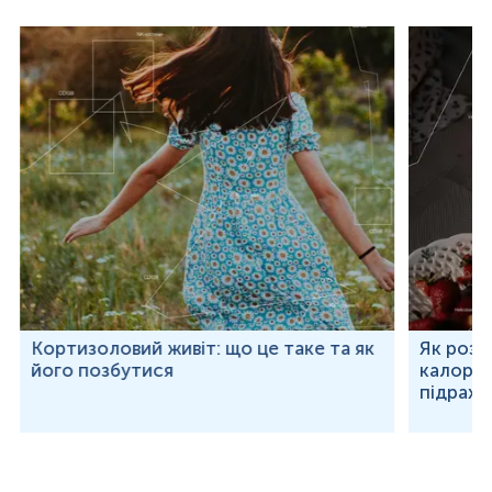
Кортизоловий живіт: що це таке та як
Як розр
його позбутися
калорій
підраху