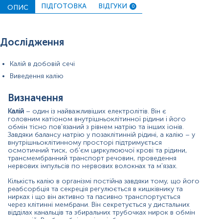
кількістю натрію, відносним вмістом іонів водню в
ПІДГОТОВКА
ВІДГУКИ
ОПИС
0
дистальних канальцях та рівнем альдостерону
(гормону кори надниркових залоз).
Порушення екскреції калію нирками та зниження його
Дослідження
рівня у сечі спостерігається при порушеному обміні
натрію на калій у дистальних відділах ниркових
канальців, що частіше відбувається при
Калій в добовій сечі
гіпоальдостеронізмі (недостатності кори надниркових
Виведення калію
залоз), прийомі антагоністів альдостерону або
виснаженні запасів натрію. При алкалозі виведення
Визначення
калію із сечею збільшується, а його рівень у крові
знижується. Надмірна екскреція калію нирками може
Калій
– один із найважливіших електролітів. Він є
бути наслідком підвищеного обміну натрію на калій у
головним катіоном внутрішньоклітинної рідини і його
дистальних відділах канальців (під впливом гормонів
обмін тісно пов'язаний з рівнем натрію та інших іонів.
кори надниркових залоз мінерало- та
Завдяки балансу натрію у позаклітинній рідині, а калію – у
глюкокортикоїдів), пригнічення натрієвого насоса,
внутрішньоклітинному просторі підтримується
зниженої реабсорбції калію (через недостатню
осмотичний тиск, об'єм циркулюючої крові та рідини,
трансмембранний транспорт речовин, проведення
функцію ниркових канальців). пов'язаного з
нервових імпульсів по нервових волокнах та м'язах.
гіперкальціємією.
Кількість калію в організмі постійна завдяки тому, що його
Можливе поєднання зниженого вмісту калію в крові
реабсорбція та секреція регулюється в кишківнику та
(гіпокаліємії) та підвищеного рівня калію в сечі –
нирках і що він активно та пасивно транспортується
гіперкаліурії. Збільшена концентрація калію в крові
через клітинні мембрани. Він секретується у дистальних
(гіперкаліємія), навпаки, нерідко спостерігається при
відділах канальців та збиральних трубочках нирок в обмін