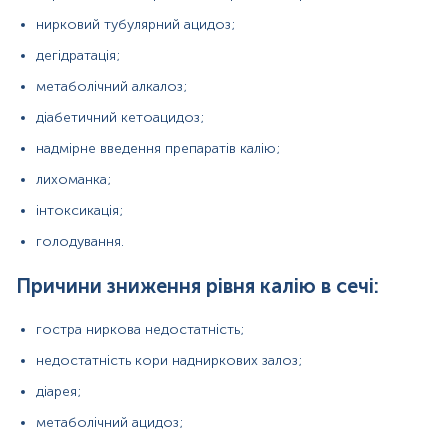
метаболічний ацидоз;
нирковий тубулярний ацидоз;
синдром мальабсорбції;
дегідратація;
метаболічний алкалоз;
нефротичний синдром;
діабетичний кетоацидоз;
гострий гломерулонефрит;
надмірне введення препаратів калію;
хронічний пієлонефрит;
лихоманка;
синдром недостатньої секреції антидіуретичного
гормону.
інтоксикація;
голодування.
Матеріал
Причини зниження рівня калію в сечі:
сеча (добова)
гостра ниркова недостатність;
недостатність кори надниркових залоз;
*
Одиниці вимірювання, референтні значення та діапазон
вимірювань можуть змінюватися у відповідності до зміни
діарея;
тест-систем.
метаболічний ацидоз;