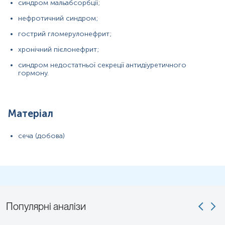
синдром мальабсорбції;
нефротичний синдром;
гострий гломерулонефрит;
хронічний пієлонефрит;
синдром недостатньої секреції антидіуретичного
гормону.
Матеріал
сеча (добова)
Популярні аналізи