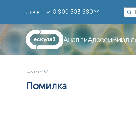
0 800 503 680
Львів
Аналізи
Адреси
Виїзд 
Головна
404
Помилка