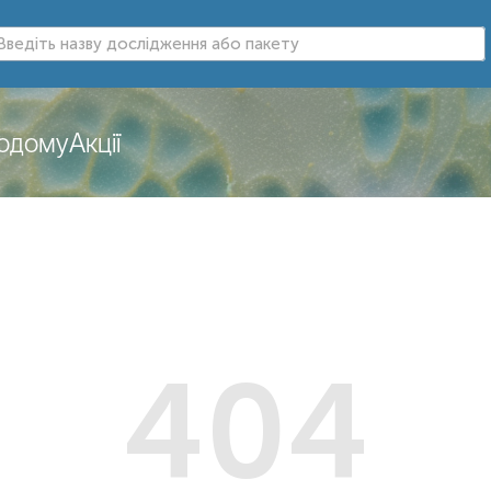
додому
Акції
404