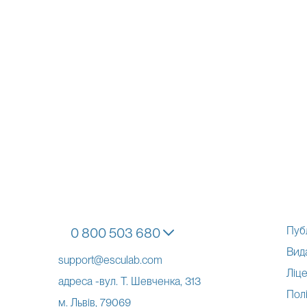
Пуб
0 800 503 680
Вид
support@esculab.com
Ліце
адреса -вул. Т. Шевченка, 313
Полі
м. Львів, 79069