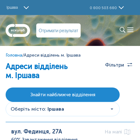
Іршава
0 800 503 680
Отримати результат
Головна
/
Адреси відділень м. Іршава
Адреси відділень
Фільтри
м. Іршава
Знайти найближче відділення
Оберіть місто
:
Іршава
вул. Фединця, 27А
На мапі
60%
Завантаження відділення