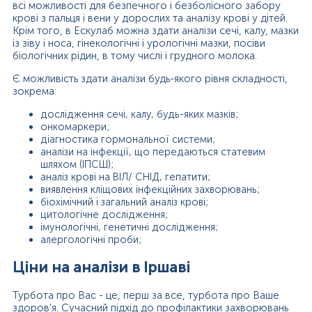
всі можливості для безпечного і безболісного забору
крові з пальця і вени у дорослих та аналізу крові у дітей.
Крім того, в Ескулаб можна здати аналізи сечі, калу, мазки
із зіву і носа, гінекологічні і урологічні мазки, посіви
біологічних рідин, в тому числі і грудного молока.
Є можливість здати аналізи будь-якого рівня складності,
зокрема:
дослідження сечі, калу, будь-яких мазків;
онкомаркери;
діагностика гормональної системи;
аналізи на інфекції, що передаються статевим
шляхом (ІПСШ);
аналіз крові на ВІЛ/ СНІД, гепатити;
виявлення кліщових інфекційних захворювань;
біохімічний і загальний аналіз крові;
цитологічне дослідження;
імунологічні, генетичні дослідження;
алергологічні проби;
Ціни на аналізи в Іршаві
Турбота про Вас - це, перш за все, турбота про Ваше
здоров'я. Сучасний підхід до профілактики захворювань