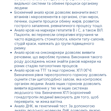
видільної системи та обмінні процеси організму
людини
Біохімічний аналіз крові дозволяє визначити вміст
вітамінів і мікроелементів в організмі, стан нирок,
печінки, оцінити процеси обміну жирів, розвиток
гострого запалення, ревматичного процесу тощо.
Аналіз крові на маркери гепатитів В і С, а також ВІЛ.
Пацієнти, які перенесли оперативні втручання чи
часто відвідують стоматолога, клієнти тату-салонів,
студій краси, належать до групи підвищеного
ризику.
Аналіз крові на онкомаркери дозволяє виявити
речовини, що виробляє пухлина. Виконання такого
роду досліджень може знайти ракові маркери на
різних стадіях патологічних процесів.
Аналіз крові на ТТГ та інші гормони, ХГЛ (ХГЧ).
Визначення рівня тиреотропного гормону дозволить
оцінити стан щитоподібної залози, яка контролює
організм людини. Аналіз інших гормонів дозволить
виявити відхилення у тих чи інших системах
людського тіла. Визначення ХГЛ (хоріонічний
гонадотропін людини) виконують для того, щоб
перевірити, чи жінка вагітна.
Аналіз ДНК, як генетичний тест. За допомогою
аналізу людської молекули ДНК дозволить лікарю