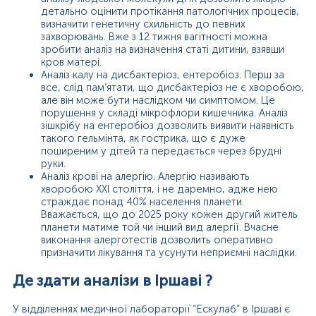
детально оцінити протікання патологічних процесів,
визначити генетичну схильність до певних
захворювань. Вже з 12 тижня вагітності можна
зробити аналіз на визначення статі дитини, взявши
кров матері.
Аналіз калу на дисбактеріоз, ентеробіоз. Перш за
все, слід пам’ятати, що дисбактеріоз не є хворобою,
але він може бути наслідком чи симптомом. Це
порушення у складі мікрофлори кишечника. Аналіз
зішкрібу на ентеробіоз дозволить виявити наявність
такого гельмінта, як гострика, що є дуже
поширеним у дітей та передається через брудні
руки.
Аналіз крові на алергію. Алергію називають
хворобою ХХІ століття, і не даремно, адже нею
страждає понад 40% населення планети.
Вважається, що до 2025 року кожен другий житель
планети матиме той чи інший вид алергії. Вчасне
виконання алерготестів дозволить оперативно
призначити лікування та усунути неприємні наслідки.
Де здати аналізи в Іршаві ?
У відділеннях медичної лабораторії “Ескулаб” в Іршаві є