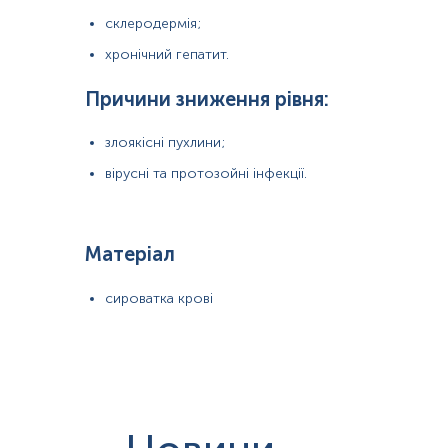
склеродермія;
Відбір біоматеріалу проводиться на пунктах забору за наступними адресами:
хронічний гепатит.
м. Львів – усі адреси
м. Винники, вул. Івасюка, 1Б
Причини зниження рівня:
м. Броди, вул. І. Франка, 1
м. Буськ, вул. Львівська, 40А
злоякісні пухлини;
м. Радехів, вул. Львівська, 1
м. Кам’янка-Бузька, вул. І. Франка, 1
вірусні та протозойні інфекції.
м. Новояворівськ, вул. Шевченка, 13
м. Жовква, вул. Львівська, 42
м. Жовква, пл. Коновальця, 11
м. Сокаль, вул. Святих Петра і Павла, 5
Матеріал
м. Сокаль, вул. Я. Мудрого, 26
м. Шептицький, вул. Івасюка, 3
сироватка крові
м. Шептицький, вул. Шевченка, 147
м. Івано-Франківськ, вул. Чорновола, 52/3
м. Івано-Франківськ, вул. Чорновола, 11
м. Івано-Франківськ, вул. Горбачевського, 50
с. Вовчинець, вул. Європейська, 1
м. Рогатин, вул. Галицька, 74