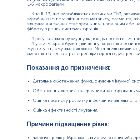
IL-6 макрофагами.
Матеріал
IL-4 та IL-13, що виробляються клітинами Th3, активу
сироватка крові
виробництво позаклітинного матриксу, елемента, важ
відновлення тканин стає хронічним, надмірним або 
фіброзу в різних системах органів.
*
Одиниці вимірювання, референтні значення та діапазон вимірюва
IL-4 регулює захисну імунну відповідь проти гельмінті
IL-4 у плазмі крові були підвищені у пацієнтів з еоз
імунітету в цьому захворюванні. Мета-аналіз виявив, щ
смертністю від гострого респіраторного дистрес-с
Показання до призначення:
Вранці натщесерце або через 12 годин після ост
Детальне обстеження функціонування імунної сис
Виключити фізичне та емоційне навантаження та 
Обстеження хворих з алергічними захворюваннями
Виключити прийом лікарських препаратів протяго
Оцінка прогнозу розвитку інфекційно-запального 
Дітям віком до 1 року не приймати їжу протягом
Оцінка ефективності лікування.
Дітям віком від 1 до 5 років не приймати їжу про
Причини підвищення рівня:
Застереження!
Самостійно проводити відбір не ре
алергічні реакції (бронхіальна астма, атопічний дер
медсестра тощо.