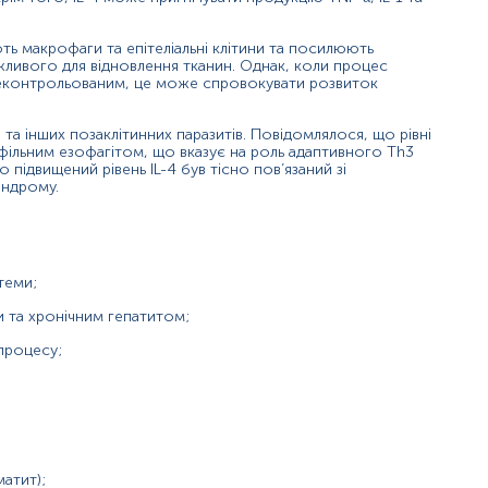
ють макрофаги та епітеліальні клітини та посилюють
ливого для відновлення тканин. Однак, коли процес
неконтрольованим, це може спровокувати розвиток
нь можуть змінюватися у відповідності до зміни тест-систем.
в та інших позаклітинних паразитів. Повідомлялося, що рівні
инофільним езофагітом, що вказує на роль адаптивного Th3
о підвищений рівень IL-4 був тісно пов’язаний зі
индрому.
аннього прийому їжі, можна пити чисту негазован
теми;
не курити протягом 30 хвилин до відбору крові.
 та хронічним гепатитом;
м 12 годин до відбору крові за погодженням з л
процесу;
 30-40 хвилин до відбору крові.
тягом 2-3 годин до відбору крові.
комендується, для гарантування правильного резу
матит);