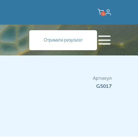
0
инами, тучними клітинами, еозинофілами та базофілами.
Отримати результат
ул і регулюють гомеостаз імунних клітин, опосередковуючи
робленні алерген-специфічного імуноглобуліну E в В-
итокіном, який індукує диференціацію Т-хелперних клітин
 зв’язку. Крім того, було також показано, що інтерлейкін 4
Артикул
 гуморального та адаптаційного імунітету. Крім того, IL-4
G5017
позаклітинного матриксу, елемента, важливого для
спровокувати розвиток фіброзу в різних системах органів.
лазмі крові були підвищені у пацієнтів з еозинофільним
 IL-4 був тісно пов’язаний зі смертністю від гострого