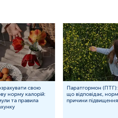
озрахувати свою
Паратгормон (ПТГ):
ву норму калорій:
що відповідає, норм
ули та правила
причини підвищення
ахунку