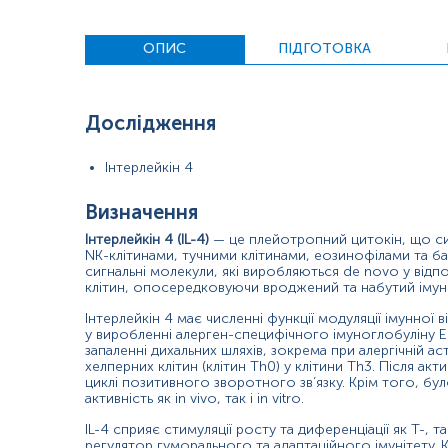
Показання до призначення:
Детальне обстеження функціонування імунної системи
ОПИС
ПІДГОТОВКА
Обстеження хворих з алергічними захворюваннями та 
Оцінка прогнозу розвитку інфекційно-запального проц
Дослідження
Оцінка ефективності лікування.
Інтерлейкін 4
Причини підвищення рівня:
Визначення
алергічні реакції (бронхіальна астма, атопічний дермати
Інтерлейкін 4 (IL-4)
— це плейотропний цитокін, що с
NK-клітинами, тучними клітинами, еозинофілами та ба
склеродермія;
сигнальні молекули, які виробляються de novo у відп
клітин, опосередковуючи вроджений та набутий імуні
хронічний гепатит.
Інтерлейкін 4 має численні функції модуляції імунної від
Причини зниження рівня:
у виробленні алерген-специфічного імуноглобуліну E 
запаленні дихальних шляхів, зокрема при алергічній ас
злоякісні пухлини;
хелперних клітин (клітин Th0) у клітини Th3. Після ак
циклі позитивного зворотного зв’язку. Крім того, бу
вірусні та протозойні інфекції.
активність як in vivo, так і in vitro.
IL-4 сприяє стимуляції росту та диференціації як Т-, та
регулятор гуморального та адаптаційного імунітету. К