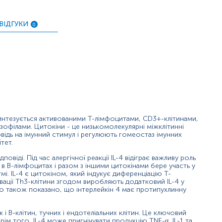
;
ВІДГУКИ
0
хронічним гепатитом;
есу;
т);
интезується активованими Т-лімфоцитами, CD3+-клітинами,
зофілами. Цитокіни - це низькомолекулярні міжклітинні
овідь на імунний стимул і регулюють гомеостаз імунних
тет.
повіді. Під час алергічної реакції IL-4 відіграє важливу роль
в В-лімфоцитах і разом з іншими цитокінами бере участь у
тмі. IL-4 є цитокіном, який індукує диференціацію Т-
тивації Th3-клітини згодом виробляють додатковий IL-4 у
ло також показано, що інтерлейкін 4 має протипухлинну
к і В-клітин, тучних і ендотеліальних клітин. Це ключовий
рім того, IL-4 може пригнічувати продукцію TNF-α, IL-1 та