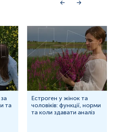
 за
Естроген у жінок та
Що 
и та
чоловіків: функції, норми
дор
та коли здавати аналіз
озн