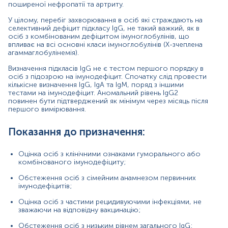
не зважаючи на відповідну вакцинацію;
поширеної нефропатії та артриту.
Обстеження осіб з низьким рівнем загального
У цілому, перебіг захворювання в осіб які страждають на
IgG;
селективний дефіцит підкласу IgG, не такий важкий, як в
осіб з комбінованим дефіцитом імуноглобулінів, що
Диференційна діагностика імунодефіцитів.
впливає на всі основні класи імуноглобулінів (Х-зчеплена
агаммаглобулінемія).
Причини підвищення рівня
Визначення підкласів IgG не є тестом першого порядку в
осіб з підозрою на імунодефіцит. Спочатку слід провести
Не мають важливого клінічного значення.
кількісне визначення IgG, IgA та IgM, поряд з іншими
тестами на імунодефіцит. Аномальний рівень IgG2
Причини зниження рівня:
повинен бути підтверджений як мінімум через місяць після
першого вимірювання.
загальний варіабельний імунодефіцит;
аутоімунні розлади (системний червоний вовчак,
Показання до призначення:
ювенільний цукровий діабет, первинний синдром
Шегрена, аутоімунні цитопенії);
Оцінка осіб з клінічними ознаками гуморального або
комбінованого імунодефіциту;
атаксія-телеангіектазія;
Обстеження осіб з сімейним анамнезом первинних
хронічний кандидоз шкіри й слизових оболонок;
імунодефіцитів;
васкуліт IgA;
Оцінка осіб з частими рецидивуючими інфекціями, не
зважаючи на відповідну вакцинацію;
дефекти синтезу гамма-інтерферону;
Обстеження осіб з низьким рівнем загального IgG;