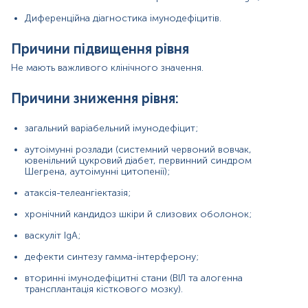
вторинні імунодефіцитні стани (ВІЛ та алогенна
трансплантація кісткового мозку).
Диференційна діагностика імунодефіцитів.
Рідше:
Причини підвищення рівня
муковісцидоз;
Не мають важливого клінічного значення.
важкий грип H1N1;
Причини зниження рівня:
лімфома Ходжкіна;
алергічний коліт.
загальний варіабельний імунодефіцит;
аутоімунні розлади (системний червоний вовчак,
ювенільний цукровий діабет, первинний синдром
Шегрена, аутоімунні цитопенії);
Матеріал
атаксія-телеангіектазія;
сироватка крові
хронічний кандидоз шкіри й слизових оболонок;
васкуліт IgA;
*
Одиниці вимірювання, референтні значення та діапазон
вимірювань можуть змінюватися у відповідності до зміни
дефекти синтезу гамма-інтерферону;
тест-систем.
вторинні імунодефіцитні стани (ВІЛ та алогенна
трансплантація кісткового мозку).