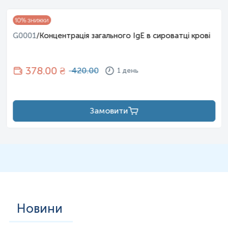
10
% знижки
G0001
/
Концентрація загального IgE в сироватці крові
378
.00 ₴
420.00
1 день
Замовити
Новини