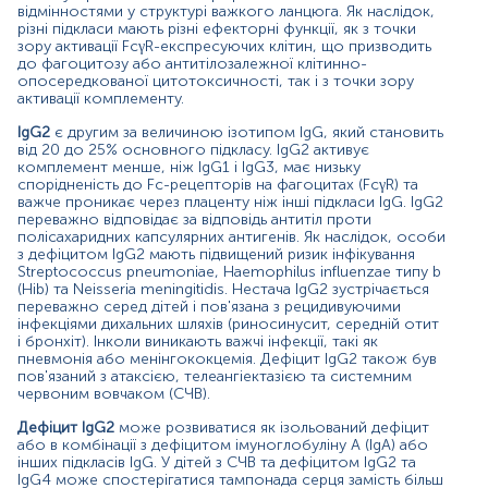
дефіцитом IgG2 та IgG4 може спостерігатися
відмінностями у структурі важкого ланцюга. Як наслідок,
тампонада серця замість більш поширеної нефропатії
різні підкласи мають різні ефекторні функції, як з точки
та артриту.
зору активації FcγR-експресуючих клітин, що призводить
до фагоцитозу або антитілозалежної клітинно-
У цілому, перебіг захворювання в осіб які страждають
опосередкованої цитотоксичності, так і з точки зору
на селективний дефіцит підкласу IgG, не такий важкий,
активації комплементу.
як в осіб з комбінованим дефіцитом імуноглобулінів,
IgG2
є другим за величиною ізотипом IgG, який становить
що впливає на всі основні класи імуноглобулінів (Х-
від 20 до 25% основного підкласу. IgG2 активує
зчеплена агаммаглобулінемія).
комплемент менше, ніж IgG1 і IgG3, має низьку
спорідненість до Fc-рецепторів на фагоцитах (FcγR) та
Визначення підкласів IgG не є тестом першого порядку
важче проникає через плаценту ніж інші підкласи IgG. IgG2
в осіб з підозрою на імунодефіцит. Спочатку слід
переважно відповідає за відповідь антитіл проти
провести кількісне визначення IgG, IgA та IgM, поряд з
полісахаридних капсулярних антигенів. Як наслідок, особи
іншими тестами на імунодефіцит. Аномальний рівень
з дефіцитом IgG2 мають підвищений ризик інфікування
IgG2 повинен бути підтверджений як мінімум через
Streptococcus pneumoniae, Haemophilus influenzae типу b
місяць після першого вимірювання.
(Hib) та Neisseria meningitidis. Нестача IgG2 зустрічається
переважно серед дітей і пов'язана з рецидивуючими
Показання до призначення:
інфекціями дихальних шляхів (риносинусит, середній отит
і бронхіт). Інколи виникають важчі інфекції, такі як
Оцінка осіб з клінічними ознаками гуморального
пневмонія або менінгококцемія. Дефіцит IgG2 також був
пов'язаний з атаксією, телеангіектазією та системним
або комбінованого імунодефіциту;
червоним вовчаком (СЧВ).
Обстеження осіб з сімейним анамнезом
Дефіцит IgG2
може розвиватися як ізольований дефіцит
первинних імунодефіцитів;
або в комбінації з дефіцитом імуноглобуліну А (IgA) або
інших підкласів IgG. У дітей з СЧВ та дефіцитом IgG2 та
Оцінка осіб з частими рецидивуючими інфекціями,
IgG4 може спостерігатися тампонада серця замість більш