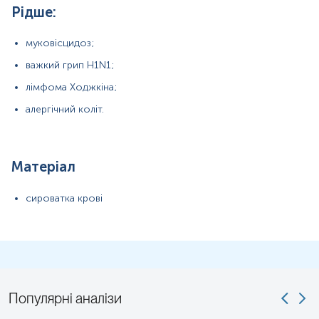
Рідше:
муковісцидоз;
важкий грип H1N1;
лімфома Ходжкіна;
алергічний коліт.
Матеріал
сироватка крові
Примітка!
Застереження!
Популярні аналізи