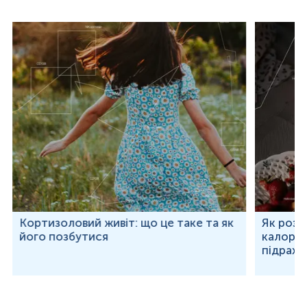
Кортизоловий живіт: що це таке та як
Як розр
його позбутися
калорій
підраху