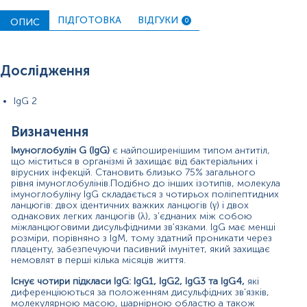
призводить до фагоцитозу або антитілозалежної
клітинно-опосередкованої цитотоксичності, так і з
ПІДГОТОВКА
ВІДГУКИ
ОПИС
0
точки зору активації комплементу.
IgG2
є другим за величиною ізотипом IgG, який
становить від 20 до 25% основного підкласу. IgG2
Дослідження
активує комплемент менше, ніж IgG1 і IgG3, має низьку
спорідненість до Fc-рецепторів на фагоцитах (FcγR) та
важче проникає через плаценту ніж інші підкласи IgG.
IgG 2
IgG2 переважно відповідає за відповідь антитіл проти
полісахаридних капсулярних антигенів. Як наслідок,
Визначення
особи з дефіцитом IgG2 мають підвищений ризик
інфікування Streptococcus pneumoniae, Haemophilus
Імуноглобулін G (IgG)
є найпоширенішим типом антитіл,
influenzae типу b (Hib) та Neisseria meningitidis. Нестача
що міститься в організмі й захищає від бактеріальних і
вірусних інфекцій. Становить близько 75% загального
IgG2 зустрічається переважно серед дітей і пов'язана з
рівня імуноглобулінів.Подібно до інших ізотипів, молекула
рецидивуючими інфекціями дихальних шляхів
імуноглобуліну IgG складається з чотирьох поліпептидних
(риносинусит, середній отит і бронхіт). Інколи
ланцюгів: двох ідентичних важких ланцюгів (γ) і двох
виникають важчі інфекції, такі як пневмонія або
однакових легких ланцюгів (λ), з'єднаних між собою
менінгококцемія. Дефіцит IgG2 також був пов'язаний з
міжланцюговими дисульфідними зв'язками. IgG має менші
атаксією, телеангіектазією та системним червоним
розміри, порівняно з IgM, тому здатний проникати через
вовчаком (СЧВ).
плаценту, забезпечуючи пасивний імунітет, який захищає
немовлят в перші кілька місяців життя.
Дефіцит IgG2
може розвиватися як ізольований
Існує чотири підкласи IgG: IgG1, IgG2, IgG3 та IgG4,
які
дефіцит або в комбінації з дефіцитом імуноглобуліну А
диференціюються за положенням дисульфідних зв'язків,
(IgA) або інших підкласів IgG. У дітей з СЧВ та
молекулярною масою, шарнірною областю а також