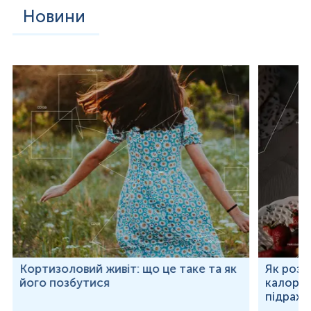
Новини
Кортизоловий живіт: що це таке та як
Як розр
його позбутися
калорій
підраху