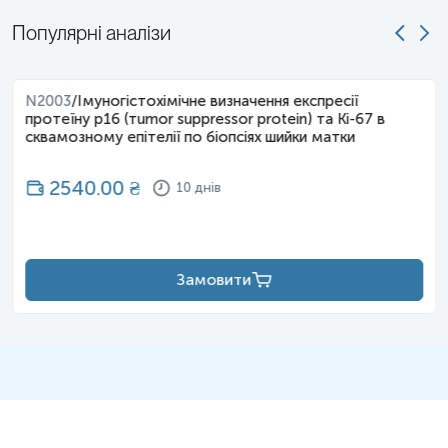
Популярні аналізи
N2003
/
Імуногістохімічне визначення експресії
протеїну р16 (тumor suppressor protein) та Кі-67 в
сквамозному епітелії по біопсіях шийки матки
2540.00
₴
10 днів
Замовити