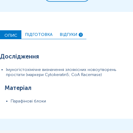
ПІДГОТОВКА
ВІДГУКИ
ОПИС
0
Дослідження
Імуногістохімічне визначення злоякісних новоутворень
простати (маркери Cytokeratin5; CoA Racemase)
Матеріал
Парафінові блоки