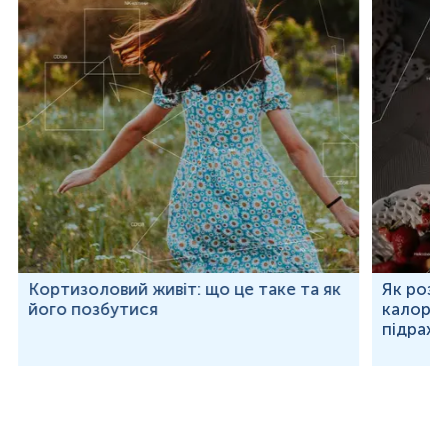
Кортизоловий живіт: що це таке та як
Як розр
його позбутися
калорій
підраху