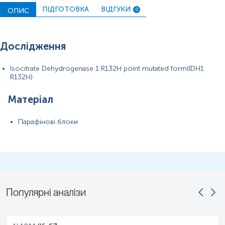
ПІДГОТОВКА
ВІДГУКИ
ОПИС
0
Дослідження
Isocitrate Dehydrogenase 1 R132H point mutated form(IDH1
R132H)
Матеріал
Парафінові блоки
Популярні аналізи