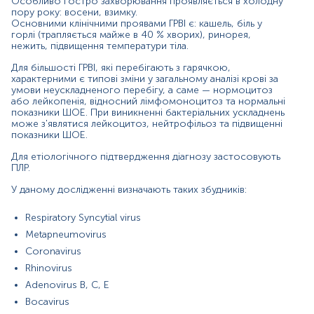
Особливо гостро захворювання проявляється в холодну
Маркер
пору року: восени, взимку.
Основними клінічними проявами ГРВІ є: кашель, біль у
Показання до призначення
горлі (трапляється майже в 40 % хворих), ринорея,
Загальна характеристика
нежить, підвищення температури тіла.
Інтерферуючі чинники
Для більшості ГРВІ, які перебігають з гарячкою,
Інтерпретація
характерними є типові зміни у загальному аналізі крові за
умови неускладненого перебігу, а саме — нормоцитоз
або лейкопенія, відносний лімфомоноцитоз та нормальні
Маркер
показники ШОЕ. При виникненні бактеріальних ускладнень
може з'являтися лейкоцитоз, нейтрофільоз та підвищенні
Маркер виявлення генетичного матеріалу основних
показники ШОЕ.
вірусних збудників інфекцій нижніх відділів дихальних
шляхів
Для етіологічного підтвердження діагнозу застосовують
ПЛР.
Показання до призначення
У даному дослідженні визначають таких збудників:
•
коли у пацієнта є симптоми гострої
респіраторної вірусної інфекції (раптовий
Respiratory Syncytial virus
гострий початок хвороби, лихоманка, біль у
Metapneumovirus
горлі, біль у м'язах, головний біль,
світлобоязнь, сухий кашель, біль у грудній клітці,
Coronavirus
задишка) для діагностики етіологічної причини
Rhinovirus
захворювання
Adenovirus B, C, E
• коли у пацієнта є симптоми позалікарняної
Bocavirus
пневмонії (лихоманка, задишка і біль у грудній клітці,