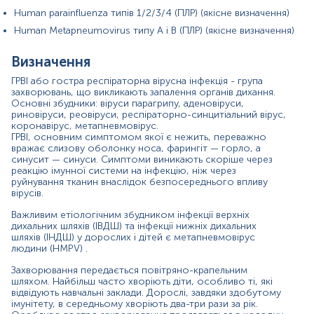
виникненні бактеріальних ускладнень може з'являтися
Human parainfluenza типів 1/2/3/4 (ПЛР) (якісне визначення)
лейкоцитоз, нейтрофільоз та підвищенні показники
Human Metapneumovirus типу А і В (ПЛР) (якісне визначення)
ШОЕ.
Для етіологічного підтвердження діагнозу
Визначення
застосовують ПЛР.
ГРВІ або гостра респіраторна вірусна інфекція - група
У даному дослідженні визначають таких збудників:
захворювань, що викликають запалення органів дихання.
Основні збудники: віруси парагрипу, аденовіруси,
риновіруси, реовіруси, респіраторно-синцитіальний вірус,
Respiratory Syncytial virus
коронавірус, метапневмовірус.
Metapneumovirus
ГРВІ, основним симптомом якої є нежить, переважно
Coronavirus
вражає слизову оболонку носа, фарингіт — горло, а
Rhinovirus
синусит — синуси. Симптоми виникають скоріше через
Adenovirus B, C, E
реакцію імунної системи на інфекцію, ніж через
Bocavirus
руйнування тканин внаслідок безпосереднього впливу
Parainfluenza virus 1, 2, 3, 4
вірусів.
Матеріал
Важливим етіологічним збудником інфекції верхніх
дихальних шляхів (ІВДШ) та інфекції нижніх дихальних
шляхів (ІНДШ) у дорослих і дітей є метапневмовірус
харкотиння
людини (HMPV) .
Захворювання передається повітряно-крапельним
шляхом. Найбільш часто хворіють діти, особливо ті, які
Зміст:
відвідують навчальні заклади. Дорослі, завдяки здобутому
імунітету, в середньому хворіють два-три рази за рік.