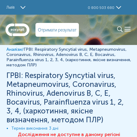
Дослідження
Львів
0 800 503 680
Respiratory Syncytial типу А і В (ПЛР) (якісне
визначення)
Novel Coronavirus (ПЛР) (якісне визначення)
Отримати результат
Coronavirus типу NL63/229E/OC43/HKU (ПЛР) (якісне
визначення)
Rhinovirus типу А, В і С (ПЛР) (якісне визначення)
Adenovirus типу Adv/Adv3/Adv7 (ПЛР) (якісне
Аналізи
/
ГРВІ: Respiratory Syncytial virus, Metapneumovirus,
визначення)
Coronavirus, Rhinovirus, Adenovirus B, C, E, Bocavirus,
Parainfluenza virus 1, 2, 3, 4, (харкотиння, якісне визначення,
Bocavirus (ПЛР) (якісне визначення)
методом ПЛР)
Human parainfluenza типів 1/2/3/4 (ПЛР) (якісне
визначення)
ГРВІ: Respiratory Syncytial virus,
Human Metapneumovirus типу А і В (ПЛР) (якісне
Metapneumovirus, Coronavirus,
визначення)
Rhinovirus, Adenovirus B, C, E,
Визначення
Bocavirus, Parainfluenza virus 1, 2,
ГРВІ або гостра респіраторна вірусна інфекція - група
3, 4, (харкотиння, якісне
захворювань, що викликають запалення органів
дихання. Основні збудники: віруси парагрипу,
визначення, методом ПЛР)
аденовіруси, риновіруси, реовіруси, респіраторно-
синцитіальний вірус, коронавірус, метапневмовірус.
Термін виконання
3 дні
ГРВІ, основним симптомом якої є нежить, переважно
Дослідження не доступне в даному регіоні