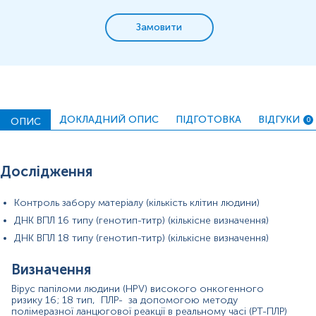
може призводити до розвитку цервікальної
інтраепітеліальної неоплазії (CIN), а потім - раку шийки
Замовити
матки.
Розвиток злоякісних пухлин на фоні інфікування ВПЛ
16/18 типів пов'язаний із дією вірусів на життєдіяльність
ураженої клітини. ВПЛ вбудовуються в геном
інфікованої клітини, порушуючи цикл її поділу та
перешкоджають її фізіологічній загибелі.
ДОКЛАДНИЙ ОПИС
ПІДГОТОВКА
ВІДГУКИ
ОПИС
0
Матеріал
зішкріб із цервікального каналу
Дослідження
Зміст:
Контроль забору матерiалу (кiлькiсть клiтин людини)
ДНК ВПЛ 16 типу (генотип-титр) (кількісне визначення)
Синоніми
ДНК ВПЛ 18 типу (генотип-титр) (кількісне визначення)
Маркер
Визначення
Показання до призначення
Загальна характеристика
Вірус папіломи людини (HPV) високого онкогенного
ризику 16; 18 тип, ПЛР- за допомогою методу
Інтерферуючі чинники
полімеразної ланцюгової реакції в реальному часі (РТ-ПЛР)