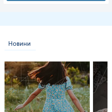
Рак шийки матки є одним з найпоширеніших видів в
усьому світі, спричинивши приблизно 604 000 нових
випадків і 342 000 смертей у 2020 році. Близько 90% цих
нових випадків і смертей сталися в країнах з низьким і
середнім рівнем доходу. Приблизно 1% сексуально
активних дорослих мають генітальні бородавки. Випадки
шкірних бородавок були описані ще з часів Стародавньої
Греції, але лише в 1907 році було встановлено, що вони
викликані вірусом.
ВПЛ-інфекція обмежена базальними клітинами
Новини
багатошарового епітелію, єдиною тканиною, в якій вони
розмножуються. Вірус не може зв’язуватися з живою
тканиною, натомість він інфікує епітеліальні тканини через
мікротравми або іншу епітеліальну травму, яка оголює
сегменти базальної мембрани. Інфекційний процес
відбувається повільно, для ініціації транскрипції потрібно
12–24 години. Вважається, що залучені антитіла відіграють
важливу нейтралізуючу роль, тоді як віріони все ще
знаходяться на базальній мембрані та поверхні клітин.
Вважається, що ураження ВПЛ виникають внаслідок
проліферації інфікованих базальних кератиноцитів.
Зараження зазвичай відбувається, коли базальні клітини
хазяїна піддаються впливу інфекційного вірусу через
порушений епітеліальний бар’єр. Інфекції ВПЛ не є
цитолітичними, вірніше, вірусні частинки вивільняються в
результаті дегенерації десквамованих клітин. ВПЛ може
виживати протягом багатьох місяців і при низьких