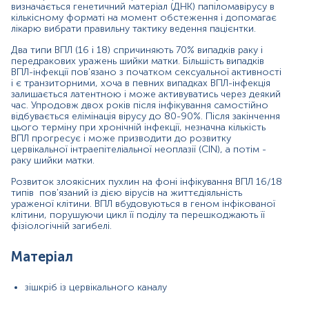
визначається генетичний матеріал (ДНК) папіломавірусу в
Інтерпретація
кількісному форматі на момент обстеження і допомагає
лікарю вибрати правильну тактику ведення пацієнтки.
Синоніми
Два типи ВПЛ (16 і 18) спричиняють 70% випадків раку і
human papilloma virus
передракових уражень шийки матки. Більшість випадків
ВПЛ-інфекції пов'язано з початком сексуальної активності
і є транзиторними, хоча в певних випадках ВПЛ-інфекція
Маркер
залишається латентною і може активуватись через деякий
час. Упродовж двох років після інфікування самостійно
Маркер наявності
вірусу папіломи людини
відбувається елімінація вірусу до 80-90%. Після закінчення
цього терміну при хронічній інфекції, незначна кількість
Показання до призначення
ВПЛ прогресує і може призводити до розвитку
цервікальної інтраепітеліальної неоплазії (CIN), а потім -
Скринінг раку шийки матки;
раку шийки матки.
Запальні процеси шийки матки;
Розвиток злоякісних пухлин на фоні інфікування ВПЛ 16/18
типів пов'язаний із дією вірусів на життєдіяльність
Дисплазія шийки матки;
ураженої клітини. ВПЛ вбудовуються в геном інфікованої
клітини, порушуючи цикл її поділу та перешкоджають її
Ектопія шийки матки;
фізіологічній загибелі.
Ерозія шийки матки;
Матеріал
Лейкоплакія;
Поліпи;
зішкріб із цервікального каналу
Генітальний кондиломатоз.