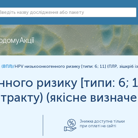
е визначення)
е визначення)
додому
Акції
ням, їх також називають вірус папіломи з низьким онкологі
 (ВПЛ)
/
HPV низькоонкогенного ризику [типи: 6; 11] (ПЛР, зішкріб і
ого ризику [типи: 6; 11
 тракту) (якісне визначе
Знижка доступна тільки
при оплаті на сайті