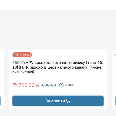
-вірусом з родини Papillomaviridae. Багато інфекцій ВПЛ не викл
 до появи бородавок або передракових утворень. Ці ураження, зале
ла. Майже весь рак шийки матки спричинений ВПЛ, два штами якого
інших видів раку, перерахованих вище, також пов’язані з ВПЛ. 
людина може заразитися більш ніж одним типом ВПЛ, і відомо, що
ктори ризику стійких інфекцій, що передаються статевим шляхом,
й поширюються шляхом тривалого прямого контакту «шкіра до ш
10
% знижки
итини під час вагітності. Немає доказів того, що ВПЛ може поши
хні, такі як підлога. ВПЛ не вбивається звичайними засобами для 
;
E5002
/
HPV високоонкогенного ризику [типи: 16;
18] (ПЛР, зішкріб із цервікального каналу) (якісне
визначення)
ї, але процедуру слід здійснити до початку статевого життя. Скр
к. Скринінг дозволяє розпочати раннє лікування, що призводить до 
можна видалити шляхом заморожування.
720
.00 ₴
800.00
2 дні
життя інфікується ВПЛ, що є найпоширенішою інфекцією, яка пер
 Рак шийки матки є одним з найпоширеніших видів в усьому світі, 
раїнах з низьким і середнім рівнем доходу. Приблизно 1% сексуаль
Замовити
в 1907 році було встановлено, що вони викликані вірусом.
пітелію, єдиною тканиною, в якій вони розмножуються. Вірус 
вму, яка оголює сегменти базальної мембрани. Інфекційний процес 