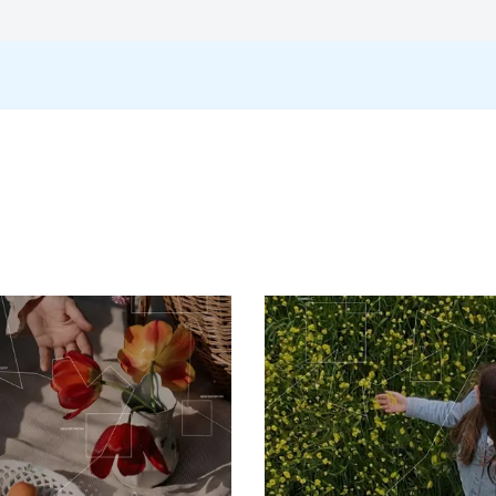
лізуючу роль, тоді як віріони все ще знаходяться на базальній мемб
фікованих базальних кератиноцитів. Зараження зазвичай відбуваєть
цитолітичними, вірніше, вірусні частинки вивільняються в результ
отже, людина з підошовними бородавками може поширювати вірус, 
м приблизно 8000 пар основ. Життєвий цикл суворо відповідає п
ті, в результаті чого віріон зв’язується з передбачуваними реце
ітини через клатрин-опосередкований ендоцитоз та/або опосеред
ів і встановлюється з числом копій 10-200 вірусних геномів на
ованим у верхніх шарах епітелію.
 господаря і це особливо помітно з онкогенними типами. Білки E
 E6 і E7 модифікують клітинний цикл таким чином, щоб утримува
дальшої пізньої експресії генів. E6 разом із асоційованим з ха
дації. Е7 (в онкогенних ВПЛ) діє як первинний трансформуючий 
еней, таким чином просуваючи клітинний цикл вперед. Усі ВПЛ мо
хазяїна пізні гени L1 і L2 транскрибуються/транслюються і служать с
і, піддається редокс-залежній події складання/дозрівання, я
дія збирання/дозрівання стабілізує віріони та підвищує їх специфі
. Дослідження 2010 року виявило, що Е6 і Е7 беруть участь у ядер
і статевими органами, анусом або ротом інфікованого статевого 
ються як типи високого ризику (16, 18, 31, 33, 35, 39, 45, 51, 52,
4, 61, 70, 72, 81 і 89). Слід зазначити, що презервативи не повніс
аючи ці ділянки шкірі інфікованої людини.
єю, що передається статевим шляхом у всьому світі. Такі інфекці