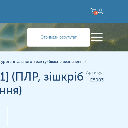
0
Отримати результат
чним ризиком, вони зазвичай служать причиною утворення
з урогенітального тракту) (якісне визначення)
] (ПЛР, зішкріб
Артикул
E5003
ння)