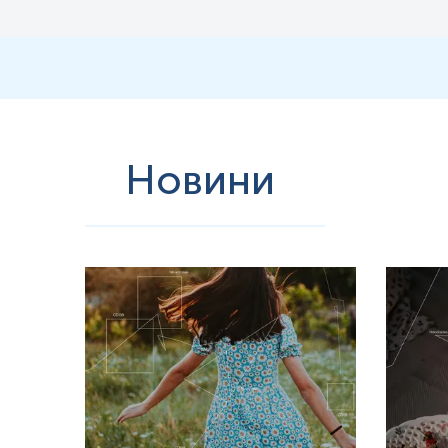
години. Вважається, що залучені антитіла відіграють важливу нейтра
Вважається, що ураження ВПЛ виникають внаслідок проліферації ін
вірусу через порушений епітеліальний бар’єр. Інфекції ВПЛ не є 
багатьох місяців і при низьких температурах без господаря, а 
ВПЛ — це невеликий дволанцюговий вірус кільцевої ДНК з геномо
що віріон ВПЛ інфікує епітеліальні тканини через мікропотертос
призводить до проникнення віріонів у базальні епітеліальні кл
геном транспортується до ядра за допомогою невідомих механізм
кератиноцит-хазяїн починає ділитися та стає все більш диференцій
Новини
Іноді геноми вірусу папіломи виявляються інтегрованими в геном
E6) і pRb (інактивований E7). Вважається, що вірусні онкогени
сприятливим для ампліфікації реплікації вірусного геному та по
убіквітинування p53, що призводить до його протеосомної дегра
звільняючи фактор транскрипції E2F для трансактивації його міш
можуть увічнити клітинні лінії in vitro. У верхніх шарах епітелію 
Як тільки геном інкапсулюється, капсид, як вважають науковц
супрабазальний, так і зговілий шари епітеліальної тканини. Ця по
лусках епітелію господаря, і життєвий цикл вірусу продовжується
при раку, спричиненому ВПЛ.
Генітальні ВПЛ-інфекції передаються в основному при контакті з
підтипи вражають слизову оболонку геніталій. П’ятнадцять класифіку
53 і 66), і дванадцять як низький ризик (6, 11, 40, 42, 43, 44, 5
включаючи внутрішню частину стегон, не закриті, таким чином підд
ВПЛ-інфекція шкіри в області геніталій є найпоширенішою інфекці