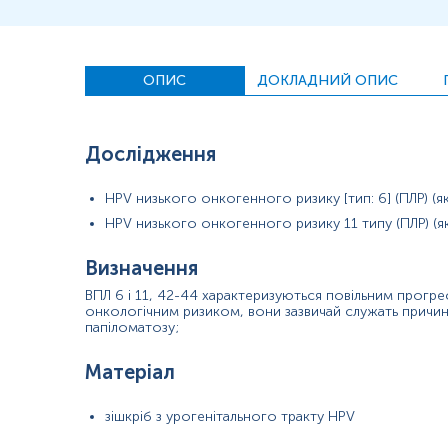
Інтерпретація
Синоніми
ОПИС
ДОКЛАДНИЙ ОПИС
human papilloma virus
Маркер
Дослідження
Маркер наявності
вірусу папіломи людини
HPV низького онкогенного ризику [тип: 6] (ПЛР) (я
Показання до призначення
HPV низького онкогенного ризику 11 типу (ПЛР) (як
Скринінг раку шийки матки;
Запальні процеси шийки матки;
Визначення
Дисплазія шийки матки;
ВПЛ 6 і 11, 42-44 характеризуються повільним прогре
онкологічним ризиком, вони зазвичай служать причи
Ектопія шийки матки;
папіломатозу;
Ерозія шийки матки;
Матеріал
Лейкоплакія;
Поліпи;
зішкріб з урогенітального тракту HPV
Генітальний кондиломатоз.