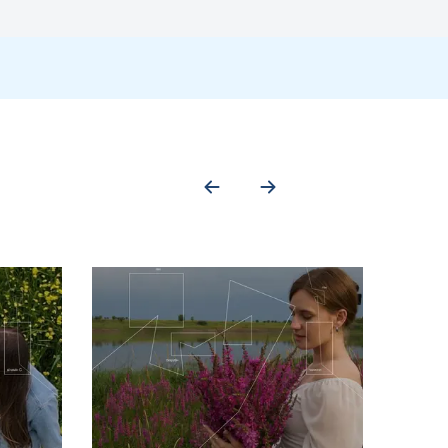
рані та поверхні клітин.
ся, коли базальні клітини хазяїна піддаються впливу інфекційного
аті дегенерації десквамованих клітин. ВПЛ може виживати протягом
ходячи босоніж.
рограмі диференціювання кератиноцитів-господарів. Вважається,
пторами, такими як альфа-інтегрини, ламініни та аннексин А2, що
кований кавеоліном залежно від типу ВПЛ. У цей момент вірусний
 клітину. Потім виникає складний транскрипційний каскад, коли
6/E7 інактивують два білки-супресори пухлин, p53 (інактивований
ти кератиноцит господаря, що диференціюється, у стані, який є
зяїном білком E6, який має убіквітинлігазну активність, діє на
білок, конкурує за зв’язування з білком ретинобластоми (pRb),
жуть індукувати тимчасову проліферацію, але лише штами 16 і 18
труктурними білками, які інкапсулюють ампліфіковані вірусні геноми.
ка пов’язана з природним редокс-градієнтом, який охоплює як
чну інфекційність. Потім віріони можуть бути відщеплені в мертвих
ному накопиченні бета-катеніну та активації передачі сигналу Wnt
партнера. Зі всіх відомих вірусів папіломи людини 51 вид і три
 56, 58, 59, 68, 73 та 82), три – як ймовірно високого ризику (26,
тю захищають від вірусу, тому що області навколо статевих органів,
ї пов’язані з генітальними або анальними бородавками (у медицині