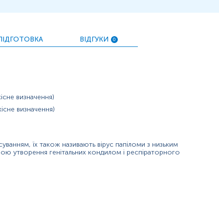
ПІДГОТОВКА
ВІДГУКИ
0
кісне визначення)
існе визначення)
суванням, їх також називають вірус папіломи з низьким
ною утворення генітальних кондилом і респіраторного