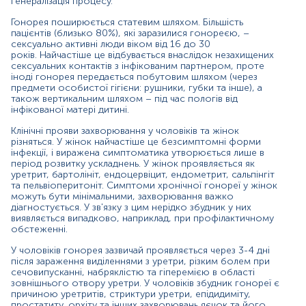
генералізація процесу.
проходженні дитини через родові шляхи (бленнорея
новонароджених).
Гонорея поширюється статевим шляхом. Більшість
пацієнтів (близько 80%), які заразилися гонореєю, –
Важливі зауваження:
сексуально активні люди віком від 16 до 30
років. Найчастіше це відбувається внаслідок незахищених
Якщо виявлено інфекцію, аналіз на Neisseria
сексуальних контактів з інфікованим партнером, проте
gonorrhoeae перед призначенням лікування
іноді гонорея передається побутовим шляхом (через
предмети особистої гігієни: рушники, губки та інше), а
необхідно провести ще й статевому партнеру –
також вертикальним шляхом – під час пологів від
для виключення реінфікування після проведеної
інфікованої матері дитині.
терапії. У разі виявлення інфекції у статевого
партнера курс лікування рекомендується пройти
Клінічні прояви захворювання у чоловіків та жінок
обом партнерам.
різняться. У жінок найчастіше це безсимптомні форми
інфекції, і виражена симптоматика утворюється лише в
Матеріал
період розвитку ускладнень. У жінок проявляється як
уретрит, бартолініт, ендоцервіцит, ендометрит, сальпінгіт
зішкріб із урогенітального тракту
та пельвіоперитоніт. Симптоми хронічної гонореї у жінок
можуть бути мінімальними, захворювання важко
діагностується. У зв'язку з цим нерідко збудник у них
виявляється випадково, наприклад, при профілактичному
Зміст:
обстеженні.
У чоловіків гонорея зазвичай проявляється через 3-4 дні
після зараження виділеннями з уретри, різким болем при
Синоніми
сечовипусканні, набряклістю та гіперемією в області
Маркер
зовнішнього отвору уретри. У чоловіків збудник гонореї є
причиною уретритів, стриктури уретри, епідидиміту,
Показання до призначення
простатиту, орхіту та інших захворювань яєчок та його