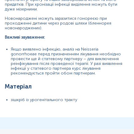
придатків. При хронізації інфекції виділення можуть бути
Загальна характеристика
дуже мізерними.
Інтерферуючі чинники
Новонароджені можуть заразитися гонореєю при
Інтерпретація
проходженні дитини через родові шляхи (бленнорея
Додаткова інформація
новонароджених).
Важливі зауваження:
Синоніми
гонокок, gonococcus (однина), gonococci (множина)
Якщо виявлено інфекцію, аналіз на Neisseria
gonorrhoeae перед призначенням лікування необхідно
провести ще й статевому партнеру – для виключення
Маркер
реінфікування після проведеної терапії. У разі виявлення
інфекції у статевого партнера курс лікування
Маркер наявності Neisseria gonorrhoeae
рекомендується пройти обом партнерам.
Показання до призначення
Матеріал
Уретрит;
зішкріб із урогенітального тракту
Вагініт;
Цервіцит;
Епідидиміт;
Орхіт;