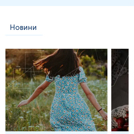
Стійкість N. gonorrhoeae до антибіотиків викликає
зростаюче занепокоєння у сфері охорони здоров’я,
особливо враховуючи його схильність до легкого
розвитку резистентності. Ця здатність N. gonorrhoeae
Новини
швидко адаптуватися до нових антимікробних методів
лікування спостерігалася кілька разів з 1930-х років, що
робило численні плани лікування застарілими.
Види Neisseria є вибагливими грамнегативними коками
(хоча деякі мають паличкоподібну форму та
зустрічаються парами або короткими ланцюжками), які
потребують поживних добавок для росту в
лабораторних культурах. Вони є факультативними
внутрішньоклітинними патогенами, що означає, що вони
здатні зберігатися та колонізуватись у клітинах хазяїна, але
також можуть розмножуватися поза клітинним
середовищем господаря. Зазвичай з’являються парами
(диплококи), що нагадують форму кавових зерен. Члени
цього роду не утворюють ендоспор і є нерухомими, за
винятком патогенних видів, які здатні рухатися за
допомогою посмикувальної рухливості; більшість також
є облігатними аеробами. З 17 видів, які колонізують
людину, лише два є патогенними: N. gonorrhoeae, який
викликає гонорею, і N. meningitidis, головний збудник
бактеріального менінгіту.
На відміну від інших видів Neisseria, які також можуть