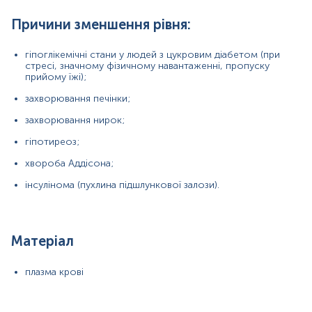
Маркер
Причини зменшення рівня:
Показання до призначення
Загальна характеристика
гіпоглікемічні стани у людей з цукровим діабетом (при
Інтерферуючі чинники
стресі, значному фізичному навантаженні, пропуску
прийому їжі);
Інтерпретація
Діапазон вимірювань
захворювання печінки;
Перерахунок значень
захворювання нирок;
Синоніми
гіпотиреоз;
цукор крові
хвороба Аддісона;
інсулінома (пухлина підшлункової залози).
Маркер
Маркер порушень вуглеводного обміну
Матеріал
Показання до призначення
плазма крові
Профілактичні обстеження;
Скринінг, діагностика та моніторинг лікування
цукрового діабету;