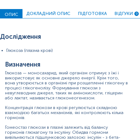
жирова тканина, скелетні та серцеві м'язи. Глюкагон
стимулює вироблення глюкози в печінці переважно
ДОКЛАДНИЙ ОПИС
ПІДГОТОВКА
ВІДГУКИ
ОПИС
0
шляхом глікогенолізу.
При порушенні регуляції рівня глюкози виникає
цукровий діабет. У випадку цукрового діабету глюкоза
Дослідження
залишається підвищеною в плазмі, що призводить до
голодування клітин, незважаючи на високий рівень
глюкози.
Глюкоза (плазма крові)
Цукровий діабет 1 типу виникає у молодих пацієнтів
Визначення
через аутоімунну патологію, при якій імунна система
атакує бета-клітини підшлункової залози, що
Глюкоза — моносахарид, який організм отримує з їжі і
призводить до зменшення синтезу інсуліну. При
використовує як основне джерело енергії. Крім того,
цукровому діабеті 2 типу розвивається резистентність
вона утворюється в організмі при розщепленні глікогену в
(стійкість) клітин до інсуліну, а при тривалому перебігу -
процесі глікогенолізу. Формування глюкози з
зменшується його синтез.
невуглеводних джерел, таких як амінокислоти, гліцерин
або лактат, називається глюконеогенезом.
Осіб із нормальним гематокритом концентрація
Концентрація глюкози в крові регулюється складною
глюкози в цільній крові натще приблизно на 10–12 %
взаємодією багатьох механізмів, які контролюють кілька
нижча, ніж у плазмі. Хоча концентрація глюкози у
гормонів.
цитоплазмі еритроцитів і плазмі подібні (плазматична
мембрана еритроцитів вільно проникна для глюкози),
Гомеостаз глюкози в плазмі залежить від балансу
але вміст води в плазмі (93%), що приблизно на 11%
гормонів глюкагону та інсуліну. Обидва гормони
вище, ніж у цільній крові. Тому венозна плазма
вивільняються підшлунковою залозою: інсулін - з бета-