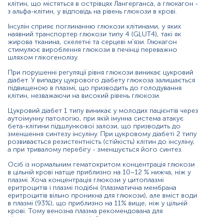
клітин, що містяться в острівцях Лангерганса, а глюкагон -
рекомендована для діагностики цукрового діабету.
з альфа-клітин, у відповідь на рівень глюкози в крові.
Показання до призначення
Інсулін сприяє поглинанню глюкози клітинами, у яких
наявний транспортер глюкози типу 4 (GLUT4), такі як
Профілактичні обстеження;
жирова тканина, скелетні та серцеві м'язи. Глюкагон
Скринінг, діагностика та моніторинг лікування
стимулює вироблення глюкози в печінці переважно
цукрового діабету;
шляхом глікогенолізу.
При втраті свідомості чи загальній слабкості та
інших симптомах гіпоглікемії;
При порушенні регуляції рівня глюкози виникає цукровий
Скринінгове обстеження вагітних.
діабет. У випадку цукрового діабету глюкоза залишається
підвищеною в плазмі, що призводить до голодування
Причини збільшення рівня:
клітин, незважаючи на високий рівень глюкози.
Цукровий діабет 1 типу виникає у молодих пацієнтів через
цукровий діабет;
аутоімунну патологію, при якій імунна система атакує
бета-клітини підшлункової залози, що призводить до
синдром Кушинга;
зменшення синтезу інсуліну. При цукровому діабеті 2 типу
розвивається резистентність (стійкість) клітин до інсуліну,
панкреатит;
а при тривалому перебігу - зменшується його синтез.
гіпертиреоз;
Осіб із нормальним гематокритом концентрація глюкози
в цільній крові натще приблизно на 10–12 % нижча, ніж у
вживання глюкокортикостероїдів;
плазмі. Хоча концентрація глюкози у цитоплазмі
еритроцитів і плазмі подібні (плазматична мембрана
значний стрес.
еритроцитів вільно проникна для глюкози), але вміст води
в плазмі (93%), що приблизно на 11% вище, ніж у цільній
Причини зменшення рівня:
крові. Тому венозна плазма рекомендована для