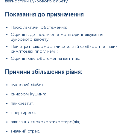
діагностики цукрового діабету.
гіпоглікемічні стани у людей з цукровим діабетом
(при стресі, значному фізичному навантаженні,
Показання до призначення
пропуску прийому їжі);
захворювання печінки;
Профілактичні обстеження;
захворювання нирок;
Скринінг, діагностика та моніторинг лікування
цукрового діабету;
гіпотиреоз;
При втраті свідомості чи загальній слабкості та інших
симптомах гіпоглікемії;
хвороба Аддісона;
Скринінгове обстеження вагітних.
інсулінома (пухлина підшлункової залози).
Причини збільшення рівня:
Матеріал
цукровий діабет;
синдром Кушинга;
плазма крові
панкреатит;
гіпертиреоз;
Зміст:
вживання глюкокортикостероїдів;
Синоніми
значний стрес.