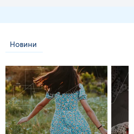
доступною для хімічних реакцій (наприклад, для
етерифікації) або утворення ацеталю. З цієї причини D-
глюкоза також є дуже бажаним будівельним блоком
природних полісахаридів (гліканів). Полісахариди, які
складаються виключно з глюкози, називають глюканами.
Багато тривалих ускладнень діабету (наприклад, сліпота,
ниркова недостатність і периферична нейропатія),
ймовірно, пов’язані з глікацією білків або ліпідів. Навпаки,
Новини
регульоване ферментом додавання цукрів до білка
називається глікозилюванням (глікуванням), що є
важливим для функціонування багатьох білків.
Глюкоза, що потрапляє разом з їжею, спочатку
зв’язується з рецептором солодкого смаку на язику
людини. Цей комплекс білків T1R2 і T1R3 дозволяє
ідентифікувати джерела їжі, що містять цю речовину.
Глюкоза, в основному, надходить із їжею — приблизно
300 г. на день, утворюється шляхом перетворення їжі, але
також синтезується і з інших метаболітів у клітинах
організму. У людини розщеплення глюкозовмісних
полісахаридів відбувається частково вже під час жування
за допомогою амілази, яка міститься в слині, а також
мальтази, лактази і сахарази на щітковій облямівці тонкої
кишки. Глюкоза є будівельним блоком багатьох вуглеводів
і може бути відокремлена від них за допомогою певних
ферментів. Глюкозидази, підгрупа глікозидаз, спочатку
каталізують гідроліз довголанцюгових полісахаридів, що