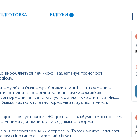
П
ПІДГОТОВКА
ВІДГУКИ
0
ості змін в аналізі на загальний тестостерон;
ягу або еректильної дисфункції у чоловіків;
руацій, безпліддя, акне та надмірного оволосіння на обличчі т
тестостероном).
 що виробляється печінкою і забезпечує транспорт
адіолу.
ному або зв’язаному з білками стані. Вільні гормони є
и на тканини та органи-мішені. Тим часом зв’язані
ві гормони та транспортує їх до різних частин тіла. Якщо
більша частка статевих гормонів зв’язується з ним, і,
та оральні контрацептиви);
 крові з'єднується з SHBG, решта - з альбуміном(основним
ступними для тканин, у вигляді вільної форми.
ті, рівня тестостерону чи естрогену. Також можуть впливати
х гормонів);
оз або гіпотиреоз, цукровий діабет.