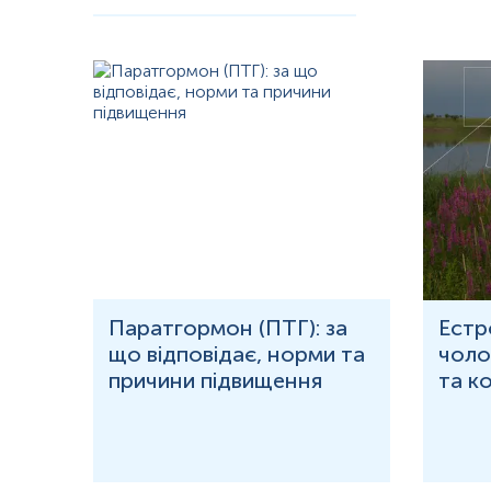
Rs6258, також називається Ser156Pro, знаходиться в позиції 7
Rs727428, знаходиться в позиції 7634474 і присутній у кількох в
Механізм активації промотора для ГЗСГ у печінці включає зв’язу
третьому місці промотора є PPARG-2, який зменшує копіювання ге
Глобулін, що зв’язує статеві гормони, є гомодимерним, тобто 
зв’язуючого білка, але до нього приєднані інші олігосахариди, які
ГЗСГ має два ламінін G-подібні домени, які утворюють кишені, 
залишок серину, який притягує два різних типи стероїдів у різн
зв’язуються через гідроксил, приєднаний до C17 на кільці D. Дві 
несе на своїй поверхні. Домен LG, що зв'язує стероїди, кодується
При першому утворенні попередник ГЗСГ має провідний сигнал
Карбогідрати приєднуються в двох різних точках N-глікозилювання н
Крім того, для орієнтації використовується іон цинку.
рома
Паратгормон (ПТГ): за
Естр
ГЗСГ має як підсилювальний, так і пригнічуючий гормональний в
що відповідає, норми та
чолов
фактора росту 1 (IGF-1), андрогенів, пролактину та транскортину.
причини підвищення
та к
Щоб пояснити пов’язане з ожирінням зниження ГЗСГ, нещодавні да
такі як TNF-альфа та інтерлейкін, тоді як інсулін ні. Як приклад
включаючи вплив гормонів щитоподібної залози, було зниження ре
Рівень ГЗСГ знижується андрогенами, введенням анаболічних стер
ймовірність діабету 2 типу. Підвищення спостерігається при естро