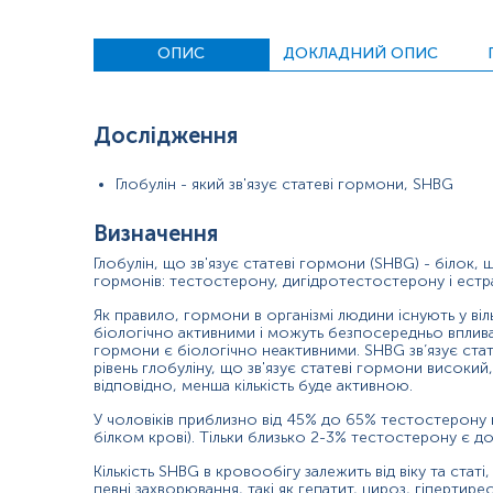
на загальний тестостерон.
Показання до призначення
ОПИС
ДОКЛАДНИЙ ОПИС
наявність симптомів порушень тестостерону при відсутн
визначення причини безпліддя, зниження статевого пот
Дослідження
визначення етіології нерегулярних або відсутності менст
Глобулін - який зв'язує статеві гормони, SHBG
оцінка індексу вільних андрогенів (разом із загальним 
Визначення
Причини підвищення рівня
Глобулін, що зв'язує статеві гормони (SHBG) - білок,
захворювання печінки (гепатит);
гормонів: тестостерону, дигідротестостерону і естр
Як правило, гормони в організмі людини існують у віль
гіпертиреоз;
біологічно активними і можуть безпосередньо впливат
гормони є біологічно неактивними. SHBG зв’язує стате
розлади харчування;
рівень глобуліну, що зв'язує статеві гормони високий, 
відповідно, менша кількість буде активною.
застосування естрогенів (замісна гормональна терапія 
У чоловіків приблизно від 45% до 65% тестостерону в
вагітність;
білком крові). Тільки близько 2-3% тестостерону є до
Кількість SHBG в кровообігу залежить від віку та ста
гіпогонадизм у чоловіків (зниження вироблення статеви
певні захворювання, такі як гепатит, цироз, гіпертире