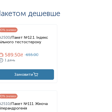
акетом дешевше
10
% знижки
а тілі (гірсутизм) у жінок;
A2500
/
Пакет №12.1. Індекс
вільного тестостерону
589.50
₴
655.00
1 день
Замовити
10
% знижки
A2510
/
Пакет №111. Жіноча
гіперандрогенія