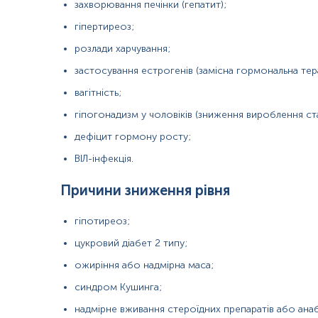
захворювання печінки (гепатит);
сироватка крові
гіпертиреоз;
розлади харчування;
Зміст:
застосування естрогенів (замісна гормональна тера
вагітність;
Синоніми
Маркер
гіпогонадизм у чоловіків (зниження вироблення ст
Показання до призначення
дефіцит гормону росту;
Загальна характеристика
ВІЛ-інфекція.
Інтерферуючі чинники
Інтерпретація
Причини зниження рівня
Синоніми
гіпотиреоз;
секс-зв
’язуючий глобулін, секс-стероїд зв’язуючий глобулін, тес
цукровий діабет 2 типу;
ожиріння або надмірна маса;
Маркер
синдром Кушинга;
Маркер активності статевих стероїдів
надмірне вживання стероїдних препаратів або анаб