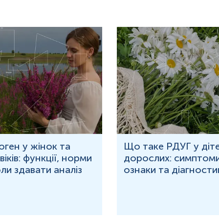
631360 на хромосомі 17.
ідсотків людей.
вання ядерного фактора 4α-гепатоцитів (HNF4A) з DR1-подібним ci
на в РНК. Якщо рівень HNF4A низький, COUP-TF зв’язується з перш
має два ідентичних пептидних ланцюги, що складають його стру
 утворюються в яєчках.
що зв’язують гідрофобні молекули. Стероїди зв'язуються домено
их точках, таким чином змінюючи їхню орієнтацію. Андрогени зв’
різні орієнтації змінюють петлю над входом у кишеню та положення 
 екзонами 2-5. Регіон зв'язування об'єднує два домени LG.
ьний пептид, приєднаний до 29 амінокислот. Решта пептиду м
а аспарагіні (351 і 367) і в одній точці O-глікозилювання (7) на т
оген у жінок та
Що таке РДУГ у діте
плив, тому його можна розглядати як гепатокін. Він знижується
іків: функції, норми
дорослих: симптоми
 Високий рівень естрогену і тироксину викликає його підвищення.
оли здавати аналіз
ознаки та діагности
ні свідчать про те, що індукований цукром або моносахаридами пе
, антипсоріатичні препарати, які інгібують TNF-альфа, викликають
гуляції HNF4, ядерного фактора 4 гепатоцитів.
оїдів, синдромом полікістозних яєчників, гіпотиреозом, ожирінн
генних станах (оральні контрацептиви), вагітності, гіпертиреозі,