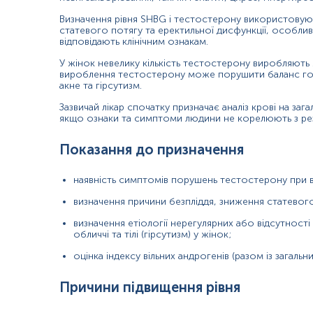
дефіцит гормону росту;
Визначення рівня SHBG і тестостерону використовують
статевого потягу та еректильної дисфункції, особли
ВІЛ-інфекція.
відповідають клінічним ознакам.
Причини зниження рівня
У жінок невелику кількість тестостерону виробляють я
вироблення тестостерону може порушити баланс горм
гіпотиреоз;
акне та гірсутизм.
Зазвичай лікар спочатку призначає аналіз крові на з
цукровий діабет 2 типу;
якщо ознаки та симптоми людини не корелюють з рез
ожиріння або надмірна маса;
Показання до призначення
синдром Кушинга;
наявність симптомів порушень тестостерону при від
надмірне вживання стероїдних препаратів або анаболіч
визначення причини безпліддя, зниження статевого
синдром полікістозних яєчників (СПКЯ);
визначення етіології нерегулярних або відсутності
гіперпролактинемія;
обличчі та тілі (гірсутизм) у жінок;
надмірне вироблення гормону росту.
оцінка індексу вільних андрогенів (разом із загал
Причини підвищення рівня
Матеріал