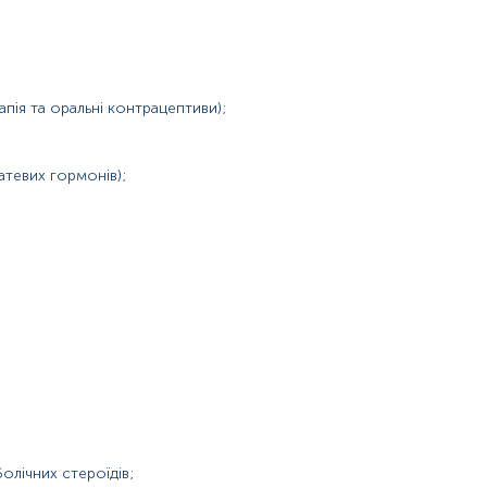
пія та оральні контрацептиви);
атевих гормонів);
тостерон-естрадіол-звʼязуючий глобулін
олічних стероїдів;