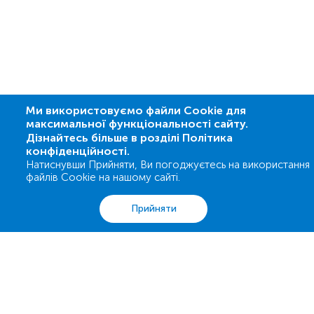
Ми використовуємо файли Cookie для
максимальної функціональності сайту.
Дізнайтесь більше в розділі Політика
конфіденційності.
Натиснувши Прийняти, Ви погоджуєтесь на використання
файлів Cookie на нашому сайті.
Аналізи
Акції
Адреси
Кошик
Вхід
Прийняти