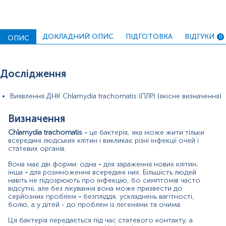
лабораторних аналізів.
Матеріал
ДОКЛАДНИЙ ОПИС
ПІДГОТОВКА
ВІДГУКИ
ОПИС
0
сеча
Дослідження
Зміст:
Виявлення ДНК Chlamydia trachomatis (ПЛР) (якісне визначення)
Маркер
Показання до призначення
Визначення
Загальна характеристика
Chlamydia trachomatis -
це бактерія, яка може жити тільки
Інтерферуючі чинники
всередині людських клітин і викликає різні інфекції очей і
статевих органів.
Інтерпретація
Вона має дві форми: одна
-
для зараження нових клітин,
Додаткова інформація
інша
-
для розмноження всередині них. Більшість людей
навіть не підозрюють про інфекцію, бо симптомів часто
Маркер
відсутні, але без лікування вона може призвести до
серйозних проблем
-
безпліддя, ускладнень вагітності,
Маркер наявності Chlamydia trachomatis
болю, а у дітей - до проблем із легенями та очима.
Ця бактерія передається під час статевого контакту, а
Показання до призначення