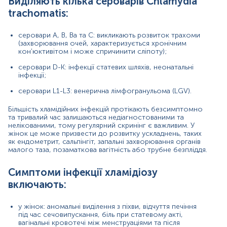
Виділяють кілька сероварів Chlamydia
інфекцію очей (кон'юнктивіт) або легенів (пневмонія) у
trachomatis:
новонародженого. Для профілактики даного стану
проводиться загальний пренатальний скринінг і
лікування вагітних.
серовари A, B, Ba та C: викликають розвиток трахоми
(захворювання очей, характеризується хронічним
Антитіла класу А (IgА) синтезуються через 10-15 днів
кон'юктивітом і може спричинити сліпоту);
після інфікування. Це секреторний імуноглобулін, що
серовари D-K: інфекції статевих шляхів, неонатальні
забезпечує місцевий імунітет слизових оболонок. IgА
інфекції;
повністю елімінуються з організму через 3 місяці. Їх
титр зростає при загостренні хронічної інфекції,
серовари L1-L3: венерична лімфогранульома (LGV).
повторному інфікуванні й зменшується при
виздоровленні. Позитивні результати повинні бути
Більшість хламідійних інфекцій протікають безсимптомно
підтверджені іншими методами тестування.
та тривалий час залишаються недіагностованими та
нелікованими, тому регулярний скринінг є важливим. У
Показання до призначення
жінок це може призвести до розвитку ускладнень, таких
як ендометрит, сальпінгіт, запальні захворювання органів
Наявність симптомів ІПСШ (аномальні вагінальні
малого таза, позаматкова вагітність або трубне безпліддя.
виділення, біль у попереку та нижній частині
живота, лихоманка, болючість при статевому акті
Симптоми інфекції хламідіозу
у жінок, та печіння під час сечовипускання,
включають:
свербіж навколо отвору статевого члена у
чоловіків);
у жінок: аномальні виділення з піхви, відчуття печіння
Скринінгове обстеження для:
під час сечовипускання, біль при статевому акті,
вагінальні кровотечі між менструаціями та після