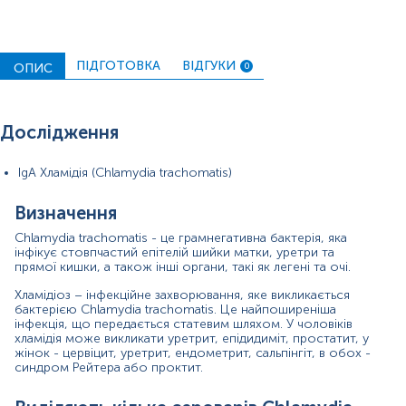
серовари L1-L3: венерична лімфогранульома
(LGV).
ПІДГОТОВКА
ВІДГУКИ
ОПИС
0
Більшість хламідійних інфекцій протікають
безсимптомно та тривалий час залишаються
недіагностованими та нелікованими, тому регулярний
скринінг є важливим. У жінок це може призвести до
Дослідження
розвитку ускладнень, таких як ендометрит, сальпінгіт,
запальні захворювання органів малого таза,
позаматкова вагітність або трубне безпліддя.
IgA Хламідія (Chlamydia trachomatis)
Симптоми інфекції хламідіозу включають:
Визначення
у жінок: аномальні виділення з піхви, відчуття
Chlamydia trachomatis - це грамнегативна бактерія, яка
печіння під час сечовипускання, біль при
інфікує стовпчастий епітелій шийки матки, уретри та
статевому акті, вагінальні кровотечі між
прямої кишки, а також інші органи, такі як легені та очі.
менструаціями та після статевого акту, болючість
в нижній частині живота;
Хламідіоз – інфекційне захворювання, яке викликається
бактерією Chlamydia trachomatis. Це найпоширеніша
у чоловіків: печіння під час сечовипускання,
інфекція, що передається статевим шляхом. У чоловіків
хламідія може викликати уретрит, епідидиміт, простатит, у
виділення із статевого члена, біль або набряк
жінок - цервіцит, уретрит, ендометрит, сальпінгіт, в обох -
яєчок;
синдром Рейтера або проктит.
Вагітна жінка, інфікована C. trachomatis, може
інфікувати дитину під час пологів, що спричиняє