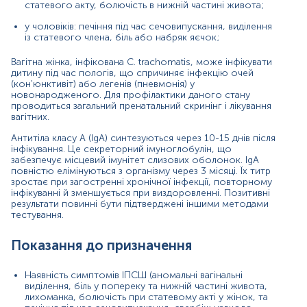
осіб, що мають більше одного статевого
статевого акту, болючість в нижній частині живота;
партнера;
у чоловіків: печіння під час сечовипускання, виділення
людей, у яких партнер має ІПСШ;
із статевого члена, біль або набряк яєчок;
осіб, що мали незахищений статевий акт;
Вагітна жінка, інфікована C. trachomatis, може інфікувати
дитину під час пологів, що спричиняє інфекцію очей
вагітних;
(кон'юнктивіт) або легенів (пневмонія) у
новонародженого. Для профілактики даного стану
гомосексуальних пар;
проводиться загальний пренатальний скринінг і лікування
вагітних.
ВІЛ-інфікованих;
Антитіла класу А (IgА) синтезуються через 10-15 днів після
Діагностика хламідіозу у новонароджених при
інфікування. Це секреторний імуноглобулін, що
забезпечує місцевий імунітет слизових оболонок. IgА
конюктивіті, пневмонії.
повністю елімінуються з організму через 3 місяці. Їх титр
зростає при загостренні хронічної інфекції, повторному
Причини підвищення рівня
інфікуванні й зменшується при виздоровленні. Позитивні
результати повинні бути підтверджені іншими методами
Наявність IgA свідчить про інфікування Chlamydia
тестування.
trachomatis:
гостра інфекція;
Показання до призначення
загострення хронічної інфекції (аналіз на IgG
Наявність симптомів ІПСШ (аномальні вагінальні
позитивний).
виділення, біль у попереку та нижній частині живота,
лихоманка, болючість при статевому акті у жінок, та
Причини зниження рівня