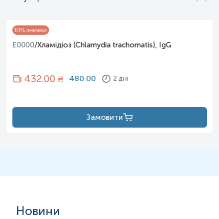
10
% знижки
E0000
/
Хламідіоз (Chlamydia trachomatis), IgG
432
.00 ₴
480.00
2 дні
Замовити
Новини