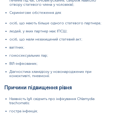
печіння під час сечовипускання, свербіж навколо
отвору статевого члена у чоловіків);
Відсутність інфікування Chlamydia trachomatis;
Скринінгове обстеження для:
Однак, можуть спостерігатися хибнонегативні
результати у випадку, якщо після інфікування пройшло
осіб, що мають більше одного статевого партнера;
менше 10-15 днів (IgA не встигли синтезуватися);
людей, у яких партнер має ІПСШ;
осіб, що мали незахищений статевий акт;
Матеріал
вагітних;
сироватка крові
гомосексуальних пар;
ВІЛ-інфікованих;
*
Одиниці вимірювання, референтні значення та діапазон
вимірювань можуть змінюватися у відповідності до зміни
Діагностика хламідіозу у новонароджених при
тест-систем.
конюктивіті, пневмонії.
Причини підвищення рівня
Наявність IgA свідчить про інфікування Chlamydia
trachomatis:
гостра інфекція;