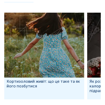
Кортизоловий живіт: що це таке та як
Як розр
його позбутися
калорій
підраху