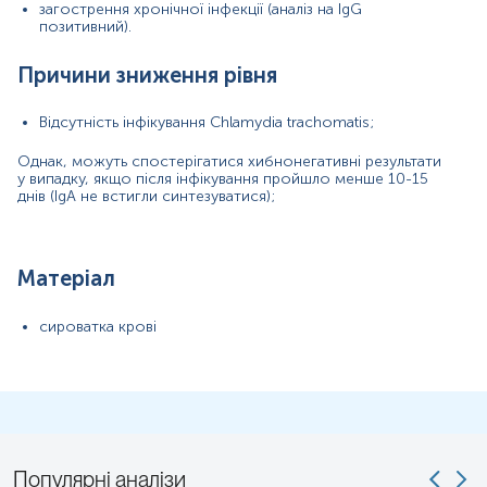
загострення хронічної інфекції (аналіз на IgG
позитивний).
Причини зниження рівня
Відсутність інфікування Chlamydia trachomatis;
Однак, можуть спостерігатися хибнонегативні результати
у випадку, якщо після інфікування пройшло менше 10-15
днів (IgA не встигли синтезуватися);
Примітка!
Матеріал
Застереження!
сироватка крові
Популярні аналізи