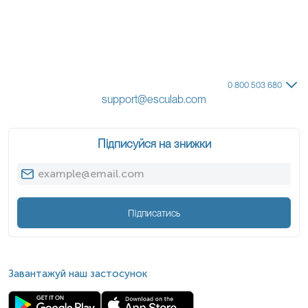
Не повинно бути переливання крові чи її компонентів в
останні 2 місяці.
Дітей до 5 років перед здачею крові бажано поїти
кип’яченою водою (порціями до 150-200 мл протягом 30
хв).
Увага!
з
0 800 503 680
понеділка по четвер
support@esculab.com
Застереження!
Підписуйся на знижки
Підписатись
Завантажуй наш застосунок