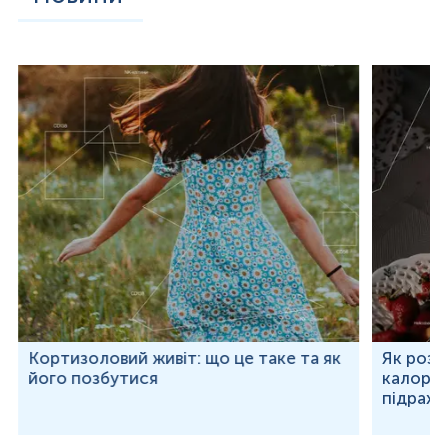
Кортизоловий живіт: що це таке та як
Як розр
його позбутися
калорій
підраху