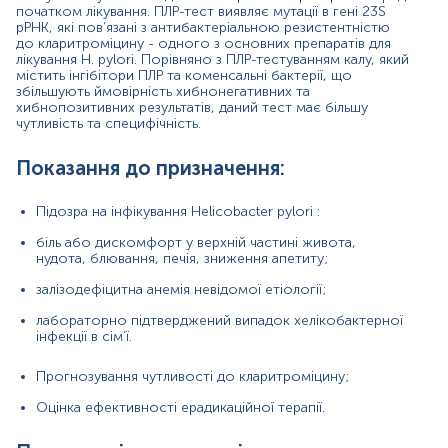
Причини зниження рівня:
початком лікування. ПЛР-тест виявляє мутації в гені 23S
рРНК, які пов’язані з антибактеріальною резистентністю
Негативний результат вказує на відсутність ДНК H
до кларитроміцину - одного з основних препаратів для
pylori в зразку біоптату шлунка, або концентрація
лікування H. pylori. Порівняно з ПЛР-тестуванням калу, який
ДНК збудника у зразку нижче межі чутливості
містить інгібітори ПЛР та коменсальні бактерії, що
збільшують ймовірність хибнонегативних та
методу.
хибнопозитивних результатів, даний тест має більшу
чутливість та специфічність.
Матеріал
Показання до призначення:
Біопсійний матеріал
Підозра на інфікування Helicobacter pylori :
біль або дискомфорт у верхній частині живота,
*
Одиниці вимірювання, референтні значення та діапазон
нудота, блювання, печія, зниження апетиту;
вимірювань можуть змінюватися у відповідності до зміни
залізодефіцитна анемія невідомої етіології;
тест-систем.
лабораторно підтверджений випадок хелікобактерної
інфекції в сім’ї.
Прогнозування чутливості до кларитроміцину;
Застереження!
Оцінка ефективності ерадикаційної терапії.