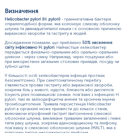
є якісний ПЛР-тест на Helicobacter pylori.
Цей тест
використовує технологію полімеразної ланцюгової
Визначення
реакції для виявлення ДНК H. pylori у зразку тканини
або рідини. Аналіз є високочутливим і може виявити
Helicobacter pylori (H. pylori)
- грамнегативна бактерія
навіть невелику кількість ДНК, що робить його
спіралеподібної форми, яка колонізує слизову оболонку
ефективним інструментом для діагностики.
шлунка та дванадцятипалої кишки і є основною причиною
виразкової хвороби та гастриту в людей.
ПЛР-тест
зразка біоптату слизової оболонки шлунка
є
одним з найефективніших методів діагностики
. Окрім
Дослідження показали, що приблизно
50% населення
світу інфіковано H. pylori
. Найчастіше хелікобактер
виявлення наявності інфекції, цей тест також надає дані
передається фекально-оральним або орально-оральним
щодо присутності факторів вірулентності H. pylori, а
шляхом - через слину. Наприклад, через поцілунки або
також інформацію щодо антимікробної чутливості/
при використанні загальних столових приладів, посуду чи
резистентності за допомогою генотипування та
зубної щітки.
секвенування ДНК. Оскільки резистентність H. pylori до
ліків зростає в усьому світі та є основною причиною
У більшості осіб хелікобактерна інфекція протікає
неефективності лікування, збільшується потреба у
безсимптомно. При симптоматичному перебігу
з’являються прояви гастриту або виразкової хвороби,
тестуванні чутливості до антимікробних препаратів
зокрема біль у животі, нудота, блювота або диспепсія.
перед початком лікування. ПЛР-тест виявляє мутації в
Існують різні позакишкові ознаки, пов’язані з інфекцією H.
гені 23S рРНК, які пов’язані з антибактеріальною
pylori, такі як залізодефіцитна анемія та хронічна імунна
резистентністю до кларитроміцину - одного з
тромбоцитопенія. Тривала персистенція Helicobacter
основних препаратів для лікування H. pylori. Порівняно
pylori в організмі може призвести до кількох станів,
з ПЛР-тестуванням калу, який містить інгібітори ПЛР та
включаючи атрофічний гастрит (витончення слизової
коменсальні бактерії, що збільшують ймовірність
оболонки шлунка, викликане тривалим запаленням) і певні
хибнонегативних та хибнопозитивних результатів,
типи раку шлунка, зокрема аденокарциному та лімфому,
пов’язану зі слизовою оболонкою шлунка (MALT), яка є
даний тест має більшу чутливість та специфічність.
рідкісним типом неходжкінської лімфоми.