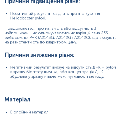
Причини підвищення рівня:
Позитивний результат свідчить про інфікування
Helicobacter pylori.
Повідомляється про наявність або відсутність 3
найпоширеніших однонуклеотидних варіацій гена 23S
рибосомної РНК (A2143G, A2142G і A2142C), що вказують
на резистентність до кларитроміцину.
Причини зниження рівня:
Негативний результат вказує на відсутність ДНК H pylori
в зразку біоптату шлунка, або концентрація ДНК
збудника у зразку нижче межі чутливості методу.
Матеріал
Біопсійний матеріал