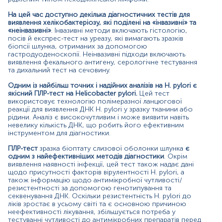
Показання до призначення:
На цей час доступно декілька діагностичних тестів для
виявлення хелікобактеріозу, які поділені на «інвазивні» та
Підозра на інфікування Helicobacter pylori :
«неінвазивні»
. Інвазивні методи включають гістологію,
посів й експрес-тест на уреазу, які вимагають зразків
біль або дискомфорт у верхній частині живота,
біопсії шлунка, отриманих за допомогою
нудота, блювання, печія, зниження апетиту;
гастродуоденоскопії. Неінвазивні підходи включають
виявлення фекального антигену, серологічне тестування
залізодефіцитна анемія невідомої етіології;
та дихальний тест на сечовину.
лабораторно підтверджений випадок
Одним із найбільш точних і надійних аналізів на H. pylori є
хелікобактерної інфекції в сім’ї.
якісний ПЛР-тест на Helicobacter pylori.
Цей тест
використовує технологію полімеразної ланцюгової
Прогнозування чутливості до кларитроміцину;
реакції для виявлення ДНК H. pylori у зразку тканини або
рідини. Аналіз є високочутливим і може виявити навіть
Оцінка ефективності ерадикаційної терапії.
невелику кількість ДНК, що робить його ефективним
інструментом для діагностики.
Причини підвищення рівня:
ПЛР-тест
зразка біоптату слизової оболонки шлунка
є
одним з найефективніших методів діагностики
. Окрім
Позитивний результат свідчить про інфікування
виявлення наявності інфекції, цей тест також надає дані
Helicobacter pylori.
щодо присутності факторів вірулентності H. pylori, а
також інформацію щодо антимікробної чутливості/
Повідомляється про наявність або відсутність 3
резистентності за допомогою генотипування та
найпоширеніших однонуклеотидних варіацій гена 23S
секвенування ДНК. Оскільки резистентність H. pylori до
рибосомної РНК (A2143G, A2142G і A2142C), що
ліків зростає в усьому світі та є основною причиною
вказують на резистентність до кларитроміцину.
неефективності лікування, збільшується потреба у
тестуванні чутливості до антимікробних препаратів перед