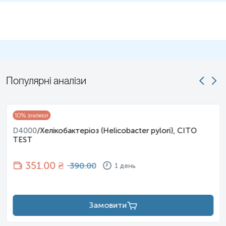
Популярні аналізи
10
% знижки
D4000
/
Хелікобактеріоз (Helicobacter pylori), CITO
TEST
351
.00 ₴
390.00
1 день
Замовити