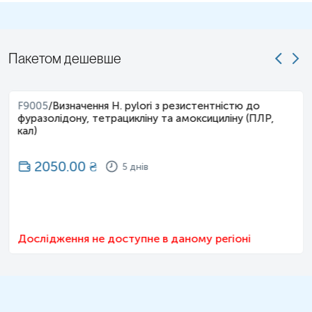
Пакетом дешевше
F9005
/
Визначення H. pylori з резистентністю до
фуразолідону, тетрацикліну та амоксициліну (ПЛР,
кал)
2050.00
₴
5 днів
Дослідження не доступне в даному регіоні