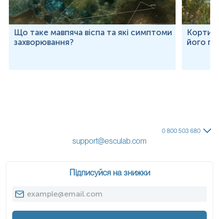
Що таке мавпяча віспа та які симптоми
Кортизо
захворювання?
його по
0 800 503 680
support@esculab.com
Підписуйся на знижки