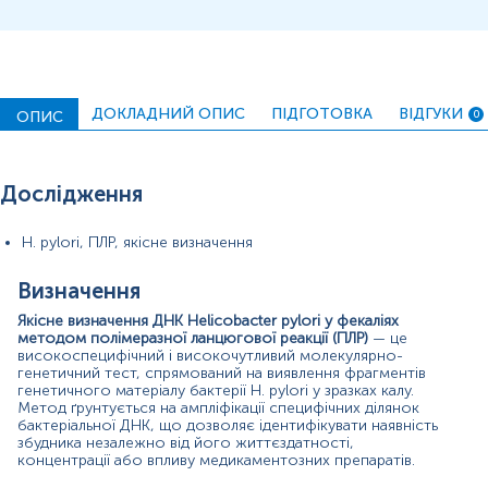
ПЛР
-дослідження калу є неінвазивним, безпечним і
зручним для пацієнта методом, що не потребує
спеціальної підготовки та може застосовуватися у всіх
вікових групах, включно з дітьми та пацієнтами з
протипоказаннями до ендоскопічних втручань. Завдяки
високій аналітичній точності тест дозволяє виявити
ДОКЛАДНИЙ ОПИС
ПІДГОТОВКА
ВІДГУКИ
ОПИС
0
навіть мінімальні кількості бактеріальної ДНК, що є
важливим у випадках низького бактеріального
навантаження або часткового пригнічення бактерії
антибіотиками чи інгібіторами протонної помпи.
Дослідження
Таким чином, якісне визначення ДНК H. pylori методом
ПЛР у калі є сучасним, інформативним та клінічно
H. pylori, ПЛР, якісне визначення
значущим інструментом для діагностики та
моніторингу інфекції, що забезпечує точність,
Визначення
швидкість та мінімальне втручання в організм пацієнта.
Якісне визначення ДНК Helicobacter pylori у фекаліях
Показання до призначення аналізу
методом полімеразної ланцюгової реакції (ПЛР)
— це
високоспецифічний і високочутливий молекулярно-
Тривалий або рецидивуючий біль в епігастрії.
генетичний тест, спрямований на виявлення фрагментів
Симптоми, що вказують на гастрит або
генетичного матеріалу бактерії H. pylori у зразках калу.
виразкову хворобу.
Метод ґрунтується на ампліфікації специфічних ділянок
Нудота, раннє насичення, здуття живота.
бактеріальної ДНК, що дозволяє ідентифікувати наявність
Сімейний анамнез раку шлунка або MALT-
збудника незалежно від його життєздатності,
концентрації або впливу медикаментозних препаратів.
лімфоми.
Контроль ефективності ерадикаційної терапії.