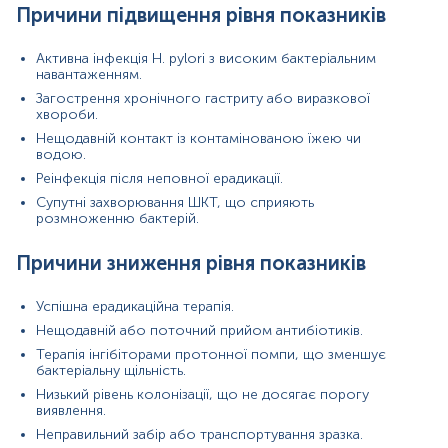
Профілактична медицина:
скринінг у групах
Причини підвищення рівня показників
підвищеного ризику або в ендемічних регіонах.
Що може вплинути на результати
Активна інфекція H. pylori з високим бактеріальним
навантаженням.
Нещодавній прийом антибіотиків.
Загострення хронічного гастриту або виразкової
Використання інгібіторів протонної помпи або
хвороби.
препаратів вісмуту.
Нещодавній контакт із контамінованою їжею чи
Неправильне зберігання зразка або вплив
водою.
високих температур.
Реінфекція після неповної ерадикації.
Недостатній об’єм матеріалу.
Контамінація зразка сторонньою ДНК.
Супутні захворювання ШКТ, що сприяють
Тривалий інтервал між забором і доставкою до
розмноженню бактерій.
лабораторії.
Причини зниження рівня показників
Матеріал
Успішна ерадикаційна терапія.
кал
Нещодавній або поточний прийом антибіотиків.
Терапія інгібіторами протонної помпи, що зменшує
бактеріальну щільність.
Зміст:
Низький рівень колонізації, що не досягає порогу
виявлення.
Неправильний забір або транспортування зразка.
Синоніми