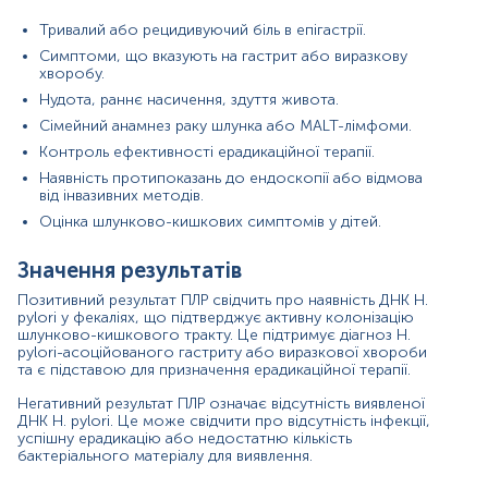
водою.
Тривалий або рецидивуючий біль в епігастрії.
Реінфекція після неповної ерадикації.
Симптоми, що вказують на гастрит або виразкову
Супутні захворювання ШКТ, що сприяють
хворобу.
розмноженню бактерій.
Нудота, раннє насичення, здуття живота.
Причини зниження рівня показників
Сімейний анамнез раку шлунка або MALT-лімфоми.
Успішна ерадикаційна терапія.
Контроль ефективності ерадикаційної терапії.
Нещодавній або поточний прийом антибіотиків.
Наявність протипоказань до ендоскопії або відмова
Терапія інгібіторами протонної помпи, що
від інвазивних методів.
зменшує бактеріальну щільність.
Оцінка шлунково-кишкових симптомів у дітей.
Низький рівень колонізації, що не досягає порогу
виявлення.
Неправильний забір або транспортування зразка.
Значення результатів
Позитивний результат ПЛР свідчить про наявність ДНК H.
Покази до призначення аналізу в окремих напрямках
pylori у фекаліях, що підтверджує активну колонізацію
шлунково-кишкового тракту. Це підтримує діагноз H.
Гастроентерологія:
діагностика диспепсії,
pylori-асоційованого гастриту або виразкової хвороби
виразкової хвороби, хронічного гастриту.
та є підставою для призначення ерадикаційної терапії.
Онкологія:
оцінка ризику розвитку раку шлунка та
MALT-лімфоми.
Негативний результат ПЛР означає відсутність виявленої
Педіатрія:
неінвазивне виявлення H. pylori у дітей
ДНК H. pylori. Це може свідчити про відсутність інфекції,
із болем у животі.
успішну ерадикацію або недостатню кількість
Інфекційні хвороби:
контроль лікування та
бактеріального матеріалу для виявлення.
виявлення реінфекції.