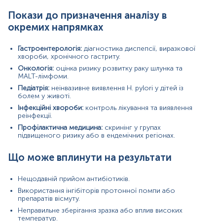
Маркер
Покази до призначення аналізу в
Показання до призначення
окремих напрямках
Загальна характеристика
Інтерферуючі чинники
Гастроентерологія:
діагностика диспепсії, виразкової
хвороби, хронічного гастриту.
Інтерпретація
Онкологія:
оцінка ризику розвитку раку шлунка та
MALT-лімфоми.
Синоніми
Педіатрія:
неінвазивне виявлення H. pylori у дітей із
Хелікобактеріоз, полімеразна ланцюгова реакція в режимі
болем у животі.
реального часу, ПЛР Real Time
Інфекційні хвороби:
контроль лікування та виявлення
реінфекції.
Маркер
Профілактична медицина:
скринінг у групах
підвищеного ризику або в ендемічних регіонах.
Маркер наявності генетичного матеріалу збудника
Helicobacter pylori у досліджуваному біоматеріалі
Що може вплинути на результати
Показання до призначення
Нещодавній прийом антибіотиків.
якщо у пацієнта наявні симптоми гастриту,
Використання інгібіторів протонної помпи або
дуоденіту (печія, біль у ділянці шлунка, нудота,
препаратів вісмуту.
блювання, відчуття важкості у шлунку, здуття живота,
Неправильне зберігання зразка або вплив високих
гикавка, відрижка тухлим повітрям, поганий запах з
температур.