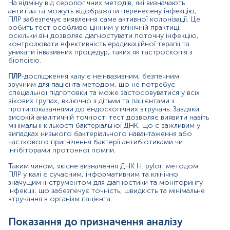
На відміну від серологічних методів, які визначають
Наявність протипоказань до ендоскопії або
антитіла та можуть відображати перенесену інфекцію,
відмова від інвазивних методів.
ПЛР забезпечує виявлення саме активної колонізації. Це
Оцінка шлунково-кишкових симптомів у дітей.
робить тест особливо цінним у клінічній практиці,
оскільки він дозволяє діагностувати поточну інфекцію,
Значення результатів
контролювати ефективність ерадикаційної терапії та
уникати інвазивних процедур, таких як гастроскопія з
Позитивний результат ПЛР свідчить про наявність ДНК
біопсією.
H. pylori у фекаліях, що підтверджує активну
ПЛР
-дослідження калу є неінвазивним, безпечним і
колонізацію шлунково-кишкового тракту. Це підтримує
зручним для пацієнта методом, що не потребує
діагноз H. pylori-асоційованого гастриту або
спеціальної підготовки та може застосовуватися у всіх
виразкової хвороби та є підставою для призначення
вікових групах, включно з дітьми та пацієнтами з
ерадикаційної терапії.
протипоказаннями до ендоскопічних втручань. Завдяки
високій аналітичній точності тест дозволяє виявити навіть
Негативний результат ПЛР означає відсутність
мінімальні кількості бактеріальної ДНК, що є важливим у
виявленої ДНК H. pylori. Це може свідчити про
випадках низького бактеріального навантаження або
відсутність інфекції, успішну ерадикацію або
часткового пригнічення бактерії антибіотиками чи
недостатню кількість бактеріального матеріалу для
інгібіторами протонної помпи.
виявлення.
Таким чином, якісне визначення ДНК H. pylori методом
ПЛР у калі є сучасним, інформативним та клінічно
Причини підвищення рівня показників
значущим інструментом для діагностики та моніторингу
інфекції, що забезпечує точність, швидкість та мінімальне
Активна інфекція H. pylori з високим бактеріальним
втручання в організм пацієнта.
навантаженням.
Загострення хронічного гастриту або виразкової
хвороби.
Показання до призначення аналізу
Нещодавній контакт із контамінованою їжею чи