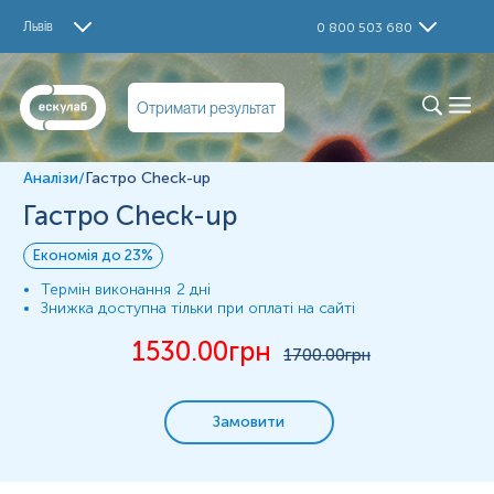
Дослідження
Львів
0 800 503 680
Ig G до Хелікобактер пілорі (Helicobacter Pylori)
Амілаза
Ліпаза
Отримати результат
Феритин
Пакет №234. Здорова печінка
Загальний аналіз крові (ЗАК автоматизований)
Аналізи
/
Гастро Check-up
Матеріал
Гастро Check-up
сироватка крові
цільна кров ЗАК
Економія до 23%
Термін виконання
2 дні
Знижка доступна тільки при оплаті на сайті
*
Одиниці вимірювання, референтні значення та діапазон
вимірювань можуть змінюватися у відповідності до зміни
1530.00
грн
1700
.00грн
тест-систем.
Замовити