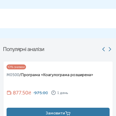
Популярні аналізи
10
% знижки
M0500
/
Програма «Коагулограма розширена»
877.50
₴
975.00
1 день
Замовити