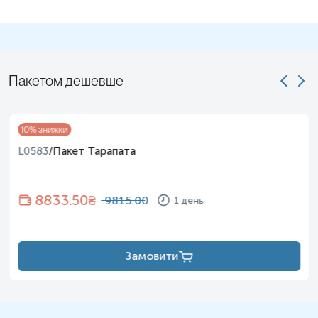
Пакетом дешевше
10
% знижки
L0583
/
Пакет Тарапата
8833.50
₴
9815.00
1 день
Замовити