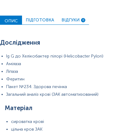
ПІДГОТОВКА
ВІДГУКИ
ОПИС
0
Дослідження
Ig G до Хелікобактер пілорі (Helicobacter Pylori)
Амілаза
Ліпаза
Феритин
Пакет №234. Здорова печінка
Примітка!
Загальний аналіз крові (ЗАК автоматизований)
Застереження!
Матеріал
сироватка крові
цільна кров ЗАК