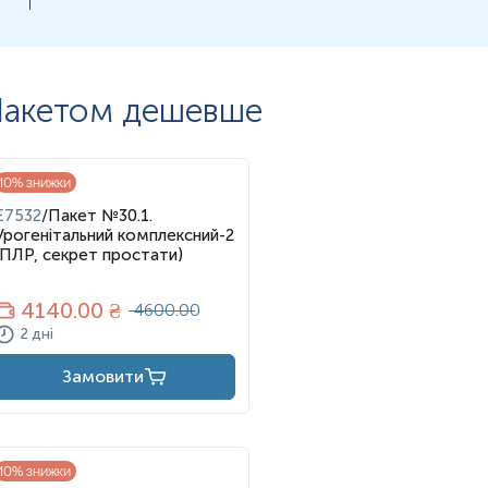
акетом дешевше
10
% знижки
E7532
/
Пакет №30.1.
Урогенітальний комплексний-2
(ПЛР, секрет простати)
4140
.00 ₴
4600.00
2 дні
Замовити
10
% знижки