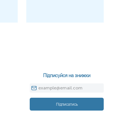
н разом з мошонкою так, щоб резервуар знаходився між
іж ніжками дитини);
авши кут сечоприймача ножицями.
Підписуйся на знижки
 вид дослідження, дату і час виконання відбору.
иділення.
Підписатись
е доставлено відібраний біоматеріал до пункту забору