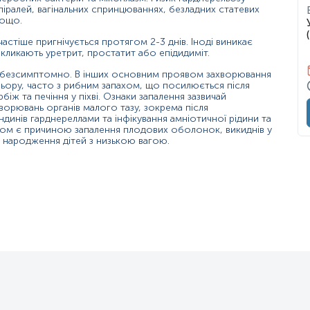
іралей, вагінальних спринцюваннях, безладних статевих
тощо.
частіше пригнічується протягом 2-3 днів. Іноді виникає
кликають уретрит, простатит або епідидиміт.
є безсимптомно. В інших основним проявом захворювання
ольору, часто з рибним запахом, що посилюється після
ж та печіння у піхві. Ознаки запалення зазвичай
хворювань органів малого тазу, зокрема після
ндинів гарднереллами та інфікування амніотичної рідини та
зом є причиною запалення плодових оболонок, викиднів у
а народження дітей з низькою вагою.
й, які забарвлюються за Грамом. Організми є невеликими, 1,0-1,5
тім як Corynebacterium vaginalis, G. vaginalis росте у вигляді неве
лий кров'яний агар.
, яка разом з багатьма іншими бактеріями, переважно анаеробни
ультативно-анаеробна популяція Lactobacillus у піхві відповідає
знадобитися призначення антибіотиків з анаеробним покриттям. G. 
вим ростом багатьох видів бактерій.
го також можна виявити в інших зразках: крові, сечі та мазках (зі
 або симптомів інфекції (орієнтовно 30% здорових жінок).
 стінка дуже тонка, під мікроскопом він може виглядати як гра
пливає лише на клітини людини. Активність ферментів протеази та с
ьдом як нерухома, неінкапсульована, плеоморфна грамнегативна 
ilus через його морфологію та умови росту, зв’язок між цим орг