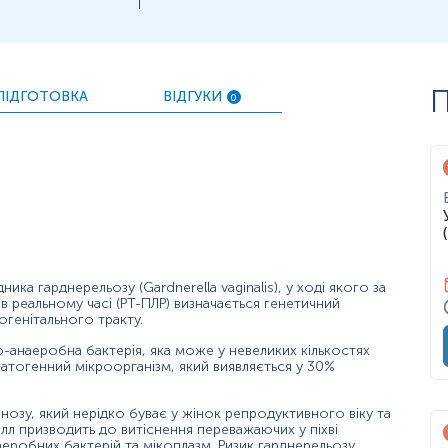
П
ПІДГОТОВКА
ВІДГУКИ
0
дника гарднерельозу (Gardnerella vaginalis), у ході якого за
 реальному часі (РТ-ПЛР) визначається генетичний
огенітального тракту.
но-анаеробна бактерія, яка може у невеликих кількостях
атогенний мікроорганізм, який виявляється у 30%
нозу, який нерідко буває у жінок репродуктивного віку та
л призводить до витіснення переважаючих у піхві
аеробних бактерій та мікоплазм. Ризик гарднерельозу