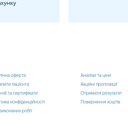
ахунку
кою, що загвинчується.
 потрібно:
нус (для хлопчиків: у сечоприймач
поміщається статевий чле
ри навколо великих статевих губ, а резервуар поміщається м
дини;
ити необхідну кількість сечі у стерильний контейнер, обріз
 вказівок з інструкції фірми виробника!
лічна оферта
Аналізи та ціни
я кількість сечі відібрана для дослідження.
алити пацієнта
Акційні пропозиції
на етикетці написати ПІБ, дату народження і стать пацієнта,
нзії та сертифікати
Отримати результат
тика конфіденційності
Повернення коштів
о
пункту забору біоматеріалу протягом 1-2 годин після сечов
 виконаних робіт
(скерування, направлення тощо).
ення безпосередньо залежать від того, наскільки швидко буд