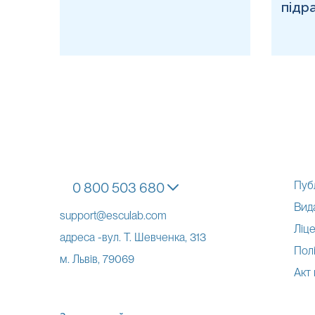
підр
Щільно закрити контейнер з відібраним біоматеріалом криш
При використанні сечоприймача
для новонароджених дітей
- зняти захисний папір з клейового шару сечоприймача;
- прикріпити клейовий шар до тіла дитини, не захоплюючи а
ніжками дитини; для дівчаток: сечоприймач кріпиться до шкі
- чекати поки наповниться сечоприймач, але не більше 1 го
- після наповнення, сечоприймач акуратно відклеїти і перел
Застереження!
При використанні сечоприймача дотримуйтесь
Пуб
0 800 503 680
Перевірити щільність загвинчування контейнера та чи достатн
Вид
support@esculab.com
Закритий контейнер з відібраним біоматеріалом промаркувати:
Ліце
адреса -вул. Т. Шевченка, 313
Полі
Помістити закритий контейнер у пакет та транспортувати д
м. Львів, 79069
Акт
Застереження!
У пакет з контейнером не класти документи 
Застереження!
Достовірність і точність результатів дослідж