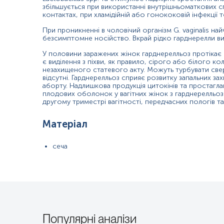
збільшується при використанні внутрішньоматкових сп
Рясні виділення з піхви;
контактах, при хламідійній або гонококовій інфекції 
Неприємний «рибний» запах у ділянці геніталій;
При проникненні в чоловічий організм G. vaginalis най
При плануванні вагітності;
безсимптомне носійство. Вкрай рідко гарднерелли ви
Невиношування вагітності;
У половини заражених жінок гарднерелльоз протіка
Ускладнення під час вагітності й пологів;
є виділення з піхви, як правило, сірого або білого к
незахищеного статевого акту. Можуть турбувати свербі
Після антибактеріальної терапії.
відсутні. Гарднерелльоз сприяє розвитку запальних за
аборту. Надлишкова продукція цитокінів та простагла
плодових оболонок у вагітних жінок з гарднерелльо
Загальна характеристика
другому триместрі вагітності, передчасних пологів т
Gardnerella vaginalis — це вид факультативно-анаеробних бактері
Матеріал
Коли G. vaginalis була класифікована як Haemophilus vaginalis, а по
Селективним середовищем для G. vaginalis є колістин-оксолінокис
G. vaginalis є факультативно анаеробною граммінливою паличкою
сеча
внаслідок порушення нормальної мікрофлори піхви. Резидентна фак
вагінальні бактерії, для відновлення рівноваги екосистеми може 
а є збудником зміненої мікробної екології, пов’язаної з надлишко
Хоча зазвичай організм присутній в культурах статевих органів, йо
вагінозу, його також можна виділити у жінок без будь-яких ознак
Він має грампозитивну клітинну стінку, але, оскільки клітинна
ключовими клітинами, які є епітеліальними, вкритими бактеріями.
G. vaginalis виробляє пороутворюючий токсин, вагінолізин, який в
Gardnerella vaginalis була описана в 1953 році Сіднеєм Леопол
Популярні аналізи
припущено, що цей мікроорганізм був пов’язаний з родом Haemoph