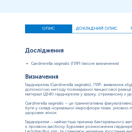
Матеріал
сеча
ОПИС
ДОКЛАДНИЙ ОПИС
Зміст:
Маркер
Дослідження
Показання до призначення
Загальна характеристика
Gardnerella vaginalis (ПЛР) (якісне визначення)
Інтерферуючі чинники
Визначення
Інтерпретація
Гарднерелла (Gardnerella vaginalis), ПЛР- виявлення збу
Маркер
допомогою методу полімеразної ланцюгової реакції в
матеріал (ДНК) гарднерелли у зразку, отриманому з ур
Маркер наявності
Gardnerella vaginalis
Gardnerella vaginalis – це грамнегативна факультатив
бути у складі нормальної мікрофлори піхви, умовно-п
Показання до призначення
здорових жінок.
Гарднерелли – найчастіша причина бактеріального вагі
Подразнення у вульві (печіння, свербіж);
є проявом дисбіозу. Бурхливе розмноження гарднерел
Lactobacillus spp. та стимулює надмірне зростання ан
Подразнення у піхві (печіння, свербіж);