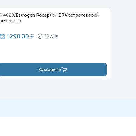
N4020
/
Estrogen Receptor (ER)/естрогеновий
N4021
рецептор
1290.00
₴
12
10 днів
Замовити