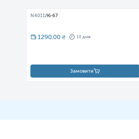
N4011
/
Ki-67
1290.00
₴
10 днів
Замовити