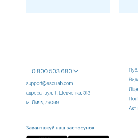
Пуб
0 800 503 680
Вид
support@esculab.com
Ліце
адреса -вул. Т. Шевченка, 313
Полі
м. Львів, 79069
Акт
Завантажуй наш застосунок