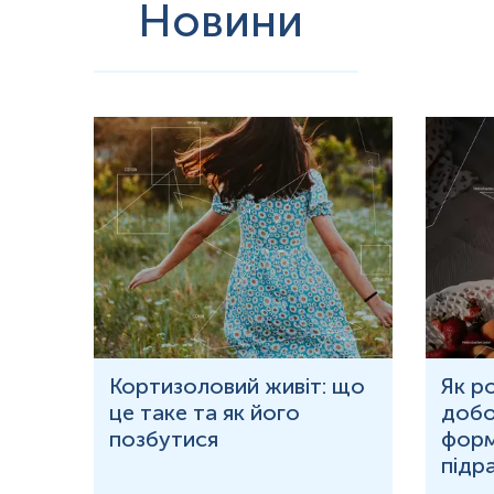
Новини
ю
Кортизоловий живіт: що
Як р
це таке та як його
добо
ня у
позбутися
форм
підр