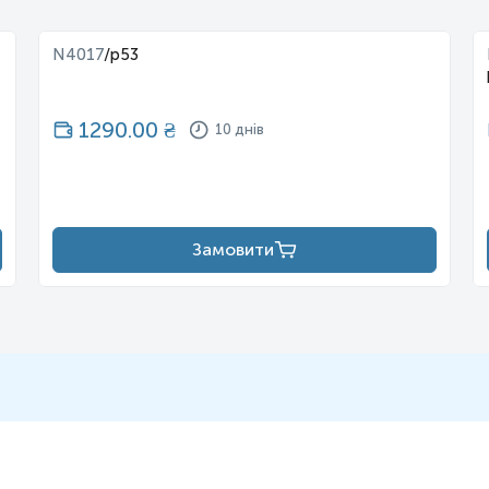
N4017
/
p53
1290.00
₴
10 днів
Замовити