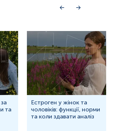
 за
Естроген у жінок та
Що 
и та
чоловіків: функції, норми
дор
та коли здавати аналіз
озн