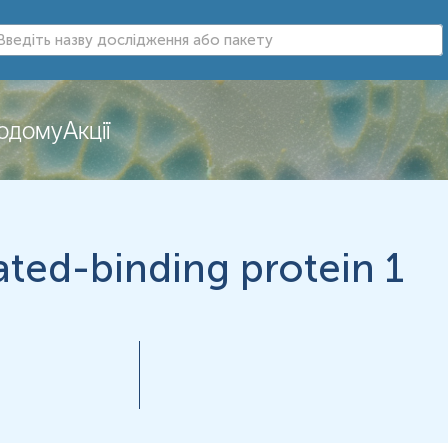
додому
Акції
нь можуть змінюватися у відповідності до зміни тест-систем.
ed-binding protein 1