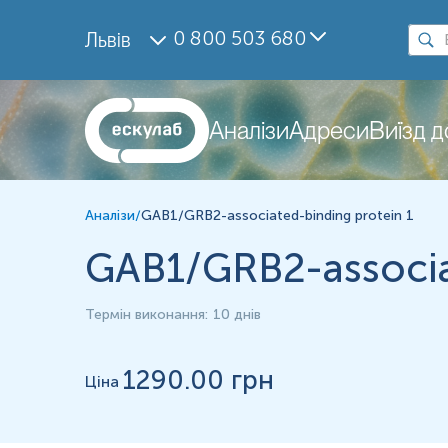
Дослідження
0 800 503 680
Львів
GAB1/GRB2-associated-binding protein 1
Матеріал
Парафінові блоки
Аналізи
Адреси
Виїзд 
*
Одиниці вимірювання, референтні значення та діапазон вимірюва
Аналізи
/
GAB1/GRB2-associated-binding protein 1
GAB1/GRB2-associat
Термін виконання
:
10 днів
1290
.00 грн
Ціна