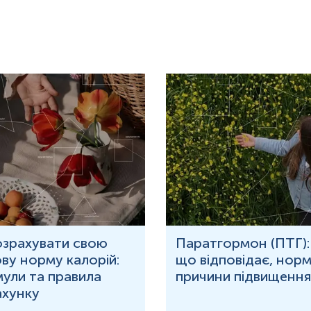
озрахувати свою
Паратгормон (ПТГ):
ву норму калорій:
що відповідає, норм
ули та правила
причини підвищення
ахунку