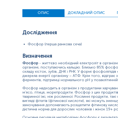
недоношені новонароджені;
люди з генетичними порушеннями регуляції фосфатів (Х
ОПИС
ДОКЛАДНИЙ ОПИС
особи з тяжким недоїданням.
Надмірна калькість фосфору в крові, яка називається гіперфо
Дослідження
Люди з гіперфосфатемією можуть не мати жодних симптомів; 
нормального метаболізму кальцію.
Фосфор (перша ранкова сеча)
Лікар може призначити аналіз сечі на фосфати щоб діагносту
Визначення
Показання до призначення:
Фосфор
- життєво необхідний електроліт в організм
організмі, поступаючись кальцію. Близько 85% фосфор
Див. у докладному описі.
складу кісток, зубів, ДНК і РНК. У формі фосфоліпід
джерела енергії організму – АТФ. Крім того, відіграє зн
Причини підвищення рівня:
ферментів, підтримці нормального рН у позаклітинній 
Див. у докладному описі.
Фосфор надходить в організм з продуктами харчуван
м'ясо, птиця, морепродукти. Фосфор з цих продуктів
Причини зниження рівня:
тваринної їжі, ніж рослинної. Рослинні продукти, такі
вигляді фітатів (фітинової кислоти), які можуть змен
замочування допомагають розщепити фітинову кисло
Див. у докладному описі.
дієтична норма для дорослих чоловіків і жінок 19+ ро
Основна регуляція метаболізму фосфору є результат