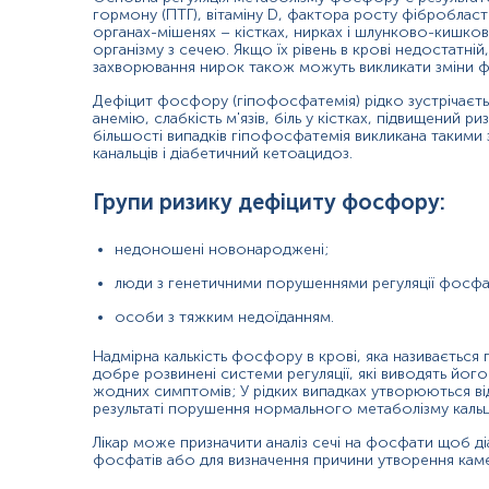
гормону (ПТГ), вітаміну D, фактора росту фібробласт
Матеріал
органах-мішенях – кістках, нирках і шлунково-кишко
організму з сечею. Якщо їх рівень в крові недостатній
сеча
захворювання нирок також можуть викликати зміни фо
Дефіцит фосфору (гіпофосфатемія) рідко зустрічаєть
анемію, слабкість м'язів, біль у кістках, підвищений риз
Зміст:
більшості випадків гіпофосфатемія викликана такими
канальців і діабетичний кетоацидоз.
Синоніми
Групи ризику дефіциту фосфору:
Маркер
Показання до призначення
недоношені новонароджені;
Загальна характеристика
люди з генетичними порушеннями регуляції фосфат
Інтерферуючі чинники
особи з тяжким недоїданням.
Інтерпретація
Діапазон вимірювань
Надмірна калькість фосфору в крові, яка називається 
добре розвинені системи регуляції, які виводять йо
Перерахунок значень
жодних симптомів; У рідких випадках утворюються відк
результаті порушення нормального метаболізму кальц
Синоніми
Лікар може призначити аналіз сечі на фосфати щоб діа
неорганічний фосфор, фосфати
фосфатів або для визначення причини утворення камен