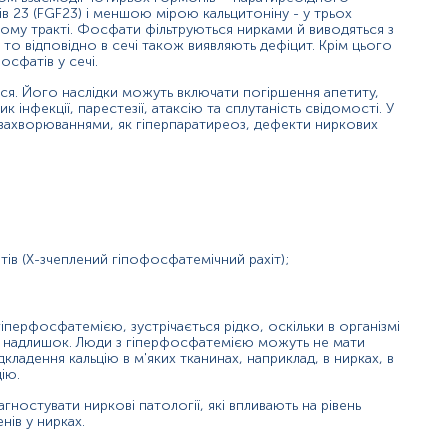
ів 23 (FGF23) і меншою мірою кальцитоніну - у трьох
вому тракті. Фосфати фільтруються нирками й виводяться з
, то відповідно в сечі також виявляють дефіцит. Крім цього
сфатів у сечі.
ся. Його наслідки можуть включати погіршення апетиту,
ик інфекції, парестезії, атаксію та сплутаність свідомості. У
 захворюваннями, як гіперпаратиреоз, дефекти ниркових
ів (Х-зчеплений гіпофосфатемічний рахіт);
гіперфосфатемією, зустрічається рідко, оскільки в організмі
го надлишок. Люди з гіперфосфатемією можуть не мати
ладення кальцію в м'яких тканинах, наприклад, в нирках, в
ію.
гностувати ниркові патології, які впливають на рівень
ів у нирках.