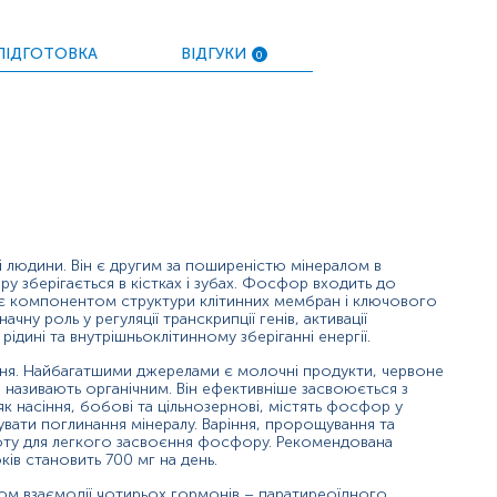
-зчеплений гіпофосфатемічний рахіт);
ПІДГОТОВКА
ВІДГУКИ
0
сфатемією, зустрічається рідко, оскільки в організмі добре 
У рідких випадках утворюються відкладення кальцію в м'яки
вати ниркові патології, які впливають на рівень фосфатів аб
і людини. Він є другим за поширеністю мінералом в
у зберігається в кістках і зубах. Фосфор входить до
ів є компонентом структури клітинних мембран і ключового
ачну роль у регуляції транскрипції генів, активації
рідині та внутрішньоклітинному зберіганні енергії.
ня. Найбагатшими джерелами є молочні продукти, червоне
 називають органічним. Він ефективніше засвоюється з
 як насіння, бобові та цільнозернові, містять фосфор у
шувати поглинання мінералу. Варіння, пророщування та
ту для легкого засвоєння фосфору. Рекомендована
ків становить 700 мг на день.
ом взаємодії чотирьох гормонів – паратиреоїдного