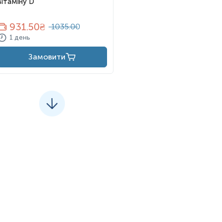
вітаміну D
931.50
₴
1035.00
1 день
Замовити