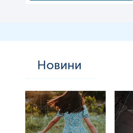
32
P, бета-випромінювач (1,71 МеВ) з періодом напіврозпаду 14
РНК (здебільшого для використання в Northern blots або Souther
33
P, бета-випромінювач (0,25 МеВ) з періодом напіврозпаду 25
(секвенування ДНК).
Бета-частинки високої енергії з
32
P проникають в шкіру, рогівку. П
праці в Сполучених Штатах та подібні установи в інших розвинени
захисту очей і уникати роботи безпосередньо над відкритими ко
Фосфор є найважливішим мінералом для людини. Харчова фосфорна 
Новини
гострий або кислий смак. Фосфорна кислота також служить конс
напоями або фосфатами. Фосфорна кислота в безалкогольних напо
Неорганічний фосфор у формі фосфату PO
4
3−
необхідний для вс
транспортування клітинної енергії за допомогою аденозинтрифо
фосфорилювання, ключової регуляції в клітинах. Фосфоліпіди є 
Кожна жива клітина вкрита мембраною, яка відокремлює її від нав
Фосфоліпіди отримують з гліцерину, причому два гідроксильні (О
зв’язаним з іншим спиртом.
У середньому доросла людина містить близько 0,7 кг фосфору, близ
приблизно від 0,5% за масою в дитинстві до 0,65-1,1% за масою у
фосфати. Доросла людина зі здоровим харчуванням споживає та 
фосфор, таких як нуклеїнові кислоти та фосфоліпіди. Виведення 
що відповідає кількості фосфату, доступного клітинам м’яких ткан