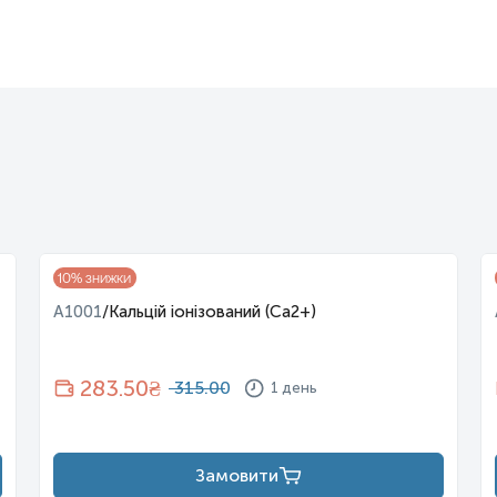
ктомії;
10
% знижки
A1001
/
Кальцій іонізований (Cа2+)
283.50
₴
315.00
1 день
 15. Елементарний фосфор існує у двох основних формах: білий 
 У мінералах зазвичай зустрічається у вигляді фосфатів.
Замовити
м є лише
31
P. Два радіоактивних ізотопи фосфору мають періоди нап