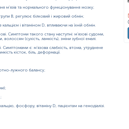
ння м'язів та нормального функціонування мозку;
 групи В, регулює білковий і жировий обмін;
 кальцієм і вітаміном D, впливаючи на їхній обмін.
ві. Симптоми такого стану наступні: м’язові судоми,
, волоссям (сухість, ламкість), зміни зубної емалі.
. Симптомами є: м’язова слабкість, втома, утруднене
мкість кісток, біль, деформації.
лотно-лужного балансу;
ми);
;
альцію, фосфору, вітаміну D, пацієнтам на гемодіалізі.