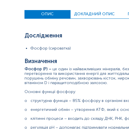
Гіперфосфатемія – це підвищення рівня фосфору в крові. Симп
ламкість), зміни зубної емалі.
ОПИС
ДОКЛАДНИЙ ОПИС
Гіпофосфатемія – це зниження рівня фосфору в крові. Симптом
деформації.
Дослідження
Для чого потрібно здавати аналіз на фосфор:
для оцінки фосфорно-кальцієвого обміну та кислотно-лу
o
Фосфор (сироватка)
для оцінки функції нирок;
o
Визначення
для діагностики захворювань кісток (рахіт, переломи);
o
Фосфор (P) –
це один із найважливіших мінералів, б
перетворення та використання енергії для життєдіял
при порушеннях роботи паращитоподібної залози;
o
порушень обміну речовин, захворювань кісток, нирок 
вітаміном D і паращитоподібною залозою.
для контролю лікування – при прийомі препаратів кальцію, 
o
Основні функції фосфору:
Матеріал
o
структурна функція – 85% фосфору в організмі вход
сироватка крові
o
енергетичний обмін – утворення АТФ, який є осно
o
клітинні процеси – входить до складу ДНК, РНК, ф
Зміст:
o
регуляція pH – допомагає підтримувати нормальни