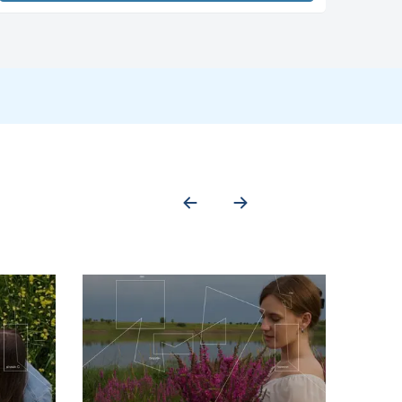
х для виробництва мічених радіоактивним ізотопом зондів ДНК і
амах, де нижчі енергетичні бета-випромінювання є перевагою
а нуклеїнові кислоти. З цих причин Управління з безпеки та гігієни
ораторні халати, одноразові рукавички та захисні окуляри для
х продуктів і напоїв, таких як різні коли та джеми, надаючи їм
окрема Coca-Cola, іноді називають фосфатними газованими
рках, особливо у тих, у кого раніше вони були.
ному каркасі ДНК і РНК. Живі клітини використовують фосфат для
 використовує енергію. АТФ також важливий для
лі фосфату кальцію сприяють зміцненню кісток.
матриці та білків, як правило, у формі подвійного шару.
ного ефіру, а третій гідроксильний протон замінено фосфатом,
нинах і позаклітинних рідинах (~1%). Вміст фосфору зростає
о 0,4 г/л, близько 70% з них органічні і 30% неорганічні
у формі неорганічного фосфату та біомолекул, що містять
O
4
2−
. Лише близько 0,1% фосфату в організмі циркулює в крові,
і органічних сполук, а у сироватці крові, переважно, містяться