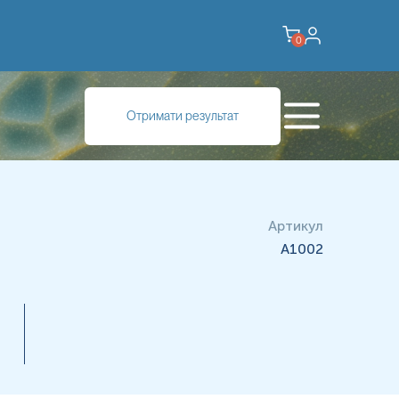
0
ристання енергії для життєдіяльності. Аналіз на фосфор
Отримати результат
пов'язаних з кальцієм, вітаміном D і паращитоподібною
Артикул
A1002