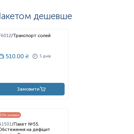
сть, втома, проблеми зі шкірою, нігтями, волоссям (сухість,
акетом дешевше
петиту, дратівливість, тривожність, ламкість кісток, біль,
F6012
/
Транспорт солей
510.00
₴
5 днів
Замовити
10
% знижки
A1501
/
Пакет №55.
Обстеження на дефіцит