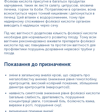
Фолієва кислота присутня в багатьох продуктах
Причини підвищення рівня:
харчування, таких як листя салату, цитрусові, яловича
печінка, горіхи та боби. Потрапляючи в організм, вона
вживання великої кількості продуктів, багатих на
всмоктується через тонкий кишківник і депонується в
фолієву кислоту;
печінці. Цей вітамін є водорозчинним, тому при
прийом високих доз препаратів фолієвої
надмірному споживанні фолієвої кислоти організм
кислоти;
виводить її надлишок через сечу.
перніціозна анемія;
Під час вагітності додаткова кількість фолієвої кислоти
дефіцит вітаміну В12.
необхідна для нормального розвитку плоду. Тому всім
вагітним рекомендовано вживати препарати фолієвої
Причини зниження рівня:
кислоти під час планування та протягом вагітності для
профілактики порушень дозрівання нервової трубки у
низьке споживання продуктів, що містять фолієву
плода.
кислоту;
порушення всмоктування внаслідок захворювань
Показання до призначення:
шлунково-кишкового тракту (гастроентерит,
виразковий коліт, хвороба Крона, синдром
короткої кишки);
зміни в загальному аналізі крові, що свідчать про
прийом препаратів - антагоністів фолієвої
мегалобластну анемію (зниження рівня гемоглобіну,
кислоти (триметоприм, піриметамін, тріамтерен);
еритроцитів, високий колірний показник, збільшення
вагітність, період лактації (внаслідок збільшення
діаметра еритроцитів (макроцитоз));
потреби);
наявність симптомів зниження рівня фолієвої кислоти
хронічний алкоголізм (алкоголь перешкоджає
(загальна слабкість, дратівливість, порушення
засвоєнню фолієвої кислоти та прискорює
концентрації уваги, головний біль, болючість язика,
швидкість її розпаду й виведення з організму);
виразки в роті, порушення сну);
генетичні захворювання (мутація гена MTHFR, що
визначення причини анемії;