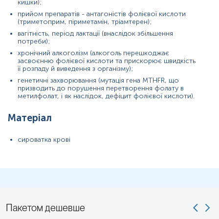
кишки);
Vitamin B9; Serum Folate
прийом препаратів - антагоністів фолієвої кислоти
(триметоприм, піриметамін, тріамтерен);
Маркер
вагітність, період лактації (внаслідок збільшення
потреби);
Маркер ризику вроджених вад
хронічний алкоголізм (алкоголь перешкоджає
Маркер ефективності гемопоезу
засвоєнню фолієвої кислоти та прискорює швидкість
її розпаду й виведення з організму);
Маркер функціонального стану обміну речовин
генетичні захворювання (мутація гена MTHFR, що
Маркер тканинних запасів вітаміну
призводить до порушення перетворення фолату в
метилфолат, і як наслідок, дефіцит фолієвої кислоти).
Показання до призначення
Матеріал
Гематологія: Наявність макроцитозу (MCV > 100 fL або
> 104.1 fL) за результатами загального аналізу крові,
сироватка крові
підозра на мегалобластну анемію або незрозумілі
цитопенії
Акушерство та гінекологія: Планування вагітності,
обтяжений анамнез щодо вад розвитку плода, тривале
використання оральних контрацептивів
Гастроентерологія: Ознаки мальабсорбції при целіакії,
хворобі Крона, після баріатричних операцій або
Пакетом дешевше
резекції кишечника