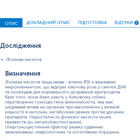
Під час вагітності додаткова кількість фолієвої кислоти
необхідна для нормального розвитку плоду. Тому всім
вагітним рекомендовано вживати препарати фолієвої
ДОКЛАДНИЙ ОПИС
ПІДГОТОВКА
ВІДГУКИ
кислоти під час планування та протягом вагітності для
ОПИС
2
профілактики порушень дозрівання нервової трубки у
плода.
Показання до призначення:
Дослідження
зміни в загальному аналізі крові, що свідчать про
Фолієва кислота
мегалобластну анемію (зниження рівня
гемоглобіну, еритроцитів, високий колірний
показник, збільшення діаметра еритроцитів
Визначення
(макроцитоз));
Фолієва кислота (інша назва - вітамін В9) є важливим
наявність симптомів зниження рівня фолієвої
мікроелементом, що відіграє ключову роль у синтезі ДНК
кислоти (загальна слабкість, дратівливість,
та необхідна для нормального дозрівання еритроцитів.
порушення концентрації уваги, головний біль,
Крім того, вона бере участь у білковому обміні,
болючість язика, виразки в роті, порушення сну);
перетворенні гомоцистеїну (амінокислота, яка має
визначення причини анемії;
шкідливий вплив на організм при накопиченні у великій
перевірка ефективності лікування препаратами
кількості) в метіонін, метаболізмі деяких протисудомних
фолієвої кислоти;
препаратів. Недостатність фолієвої кислоти може
підготовка до вагітності;
призвести до мегалобластної анемії,
гіпергомоцистеїнемії (фактор ризику судинних
наявність порушення всмоктування поживних
захворювань), неврологічних та когнітивних порушень.
речовин (синдром мальабсорбції).