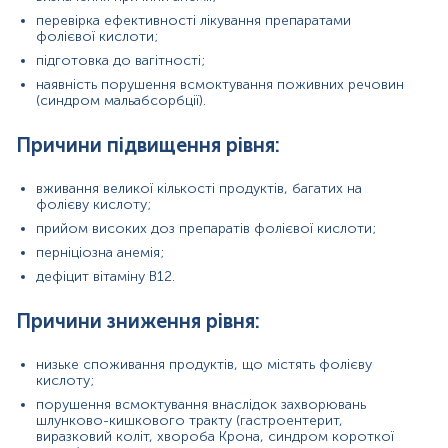
призводить до порушення перетворення фолату
перевірка ефективності лікування препаратами
в метилфолат, і як наслідок, дефіцит фолієвої
фолієвої кислоти;
кислоти).
підготовка до вагітності;
Матеріал
наявність порушення всмоктування поживних речовин
(синдром мальабсорбції).
сироватка крові
Причини підвищення рівня:
Зміст:
вживання великої кількості продуктів, багатих на
фолієву кислоту;
Синоніми
прийом високих доз препаратів фолієвої кислоти;
Маркер
перніціозна анемія;
дефіцит вітаміну В12.
Показання до призначення
Загальна характеристика
Причини зниження рівня:
Інтерферуючі чинники
Діапазон вимірювань
низьке споживання продуктів, що містять фолієву
кислоту;
Синоніми
порушення всмоктування внаслідок захворювань
шлунково-кишкового тракту (гастроентерит,
Вітамін B9; Фолацин; Фолат; Птероїл-L-глютамінова
виразковий коліт, хвороба Крона, синдром короткої
кислота; Аcidum folicum; Птерїолглутамінова кислота;