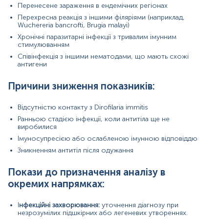
Перенесене зараження в ендемічних регіонах
Матеріал
Перехресна реакція з іншими філяріями (наприклад,
Wuchereria bancrofti, Brugia malayi)
сироватка крові
Хронічні паразитарні інфекції з тривалим імунним
стимулюванням
Співінфекція з іншими нематодами, що мають схожі
Зміст:
антигени
Причини зниження показників:
Синоніми
Маркер
Відсутністю контакту з Dirofilaria immitis
Показання до призначення
Ранньою стадією інфекції, коли антитіла ще не
Загальна характеристика
виробилися
Інтерферуючі чинники
Імуносупресією або ослабленою імунною відповіддю
Інтерпретація
Зникненням антитіл після одужання
Синоніми
Покази до призначення аналізу в
Дирофіляріоз, філяріїдоз, філяріатоз
окремих напрямках:
Маркер
І
нфекційні захворювання:
уточнення діагнозу при
незрозумілих підшкірних або легеневих утвореннях.
Серологічний маркер для оцінки імунної відповіді на