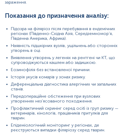
зараження.
Негативний результат:
означає, що антитіла IgG
не виявлені. Це може свідчити про відсутність
контакту з паразитом, ранню стадію інфекції або
Показання до призначення аналізу:
ослаблену імунну відповідь.
Підозра на філяріоз після перебування в ендемічних
Оскільки тест є якісним, він не дає інформації про силу
регіонах (Південно-Східна Азія, Середземномор’я,
або тривалість імунної реакції. Позитивний результат
Південна Америка, Африка).
слід інтерпретувати разом із клінічними даними, а за
Наявність підшкірних вузлів, ущільнень або сторонніх
потреби — доповнити візуалізаційними або
утворень в оці.
гістологічними методами.
Виявлення утворень у легенях на рентгені чи КТ, що
Причини підвищення рівня показників:
супроводжуються кашлем або задишкою.
Еозинофілія без встановленої причини.
Хоча тест не вимірює рівень антитіл, позитивний
результат свідчить про їх наявність. Можливі причини:
Історія укусів комарів у зонах ризику.
Диференціальна діагностика алергічних чи запальних
Нещодавнє або поточне зараження Dirofilaria
станів.
immitis
Передопераційне обстеження при вузлових
Перенесене зараження в ендемічних регіонах
утвореннях нез’ясованого походження.
Перехресна реакція з іншими філяріями
(наприклад, Wuchereria bancrofti, Brugia malayi)
Профілактичний скринінг серед осіб із груп ризику —
ветеринарів, кінологів, працівників притулків для
Хронічні паразитарні інфекції з тривалим імунним
тварин.
стимулюванням
Співінфекція з іншими нематодами, що мають
Епідеміологічний моніторинг у регіонах, де
схожі антигени
реєструються випадки філяріозу серед тварин.