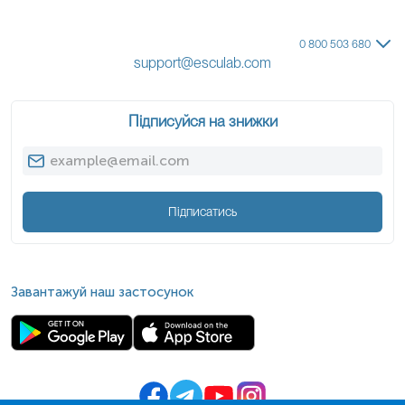
біологічно несприйнятливому хазяїні, яким є людина,
личинки зазвичай не досягають статевозрілої стадії, але
здатні тривалий час зберігатися у тканинах, іноді
0 800 503 680
протягом кількох місяців або років. Локалізація личинок у
support@esculab.com
легенях призводить до формування вузлових утворень у
легеневій паренхімі, що гістологічно представлені
гранульоматозною реакцією з вираженою
еозинофільною інфільтрацією та некрозом центральної
Підписуйся на знижки
зони. Такі вогнища часто виявляють випадково під час
рентгенологічного або комп’ютерно-томографічного
обстеження, і вони можуть імітувати метастатичні або
первинні пухлини легень.
У випадках підшкірної локалізації паразит спричиняє
Підписатись
утворення болючих або безболісних щільних вузлів, у
яких може спостерігатися міграція утворення з плином
часу. При очному філяріозі личинки розташовуються під
кон’юнктивою або у передній камері ока, провокуючи
локальний набряк, гіперемію, відчуття стороннього тіла
та іноді зниження зору. Імунопатологічна складова
Завантажуй наш застосунок
захворювання включає гіперчутливість уповільненого та
негайного типу, зумовлену антигенами паразита, що
виділяються в процесі життєдіяльності або після його
загибелі. Це призводить до підвищення рівня еозинофілів
у периферичній крові та утворення циркулюючих імунних
комплексів.
Клінічний перебіг захворювання у людини, як правило,