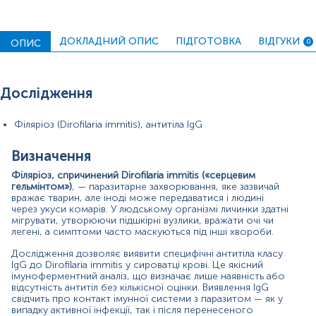
Середземномор’я, Південна Америка, Африка).
Наявність підшкірних вузлів, ущільнень або
сторонніх утворень в оці.
ДОКЛАДНИЙ ОПИС
ПІДГОТОВКА
ВІДГУКИ
ОПИС
0
Виявлення утворень у легенях на рентгені чи КТ,
що супроводжуються кашлем або задишкою.
Еозинофілія без встановленої причини.
Історія укусів комарів у зонах ризику.
Дослідження
Диференціальна діагностика алергічних чи
запальних станів.
Філяріоз (Dirofilaria immitis), антитіла IgG
Передопераційне обстеження при вузлових
утвореннях нез’ясованого походження.
Профілактичний скринінг серед осіб із груп
Визначення
ризику — ветеринарів, кінологів, працівників
Філяріоз, спричинений Dirofilaria immitis («серцевим
притулків для тварин.
гельмінтом»)
, — паразитарне захворювання, яке зазвичай
Епідеміологічний моніторинг у регіонах, де
вражає тварин, але іноді може передаватися і людині
реєструються випадки філяріозу серед тварин.
через укуси комарів. У людському організмі личинки здатні
мігрувати, утворюючи підшкірні вузлики, вражати очі чи
Значення результатів:
легені, а симптоми часто маскуються під інші хвороби.
Позитивний результат:
свідчить про наявність
Дослідження дозволяє виявити специфічні антитіла класу
антитіл IgG до Dirofilaria immitis, що може
IgG до Dirofilaria immitis у сироватці крові. Це якісний
вказувати на перенесену або поточну інфекцію.
імуноферментний аналіз, що визначає лише наявність або
Це не підтверджує активне зараження, але
відсутність антитіл без кількісної оцінки. Виявлення IgG
потребує подальшого обстеження, особливо
свідчить про контакт імунної системи з паразитом — як у
випадку активної інфекції, так і після перенесеного
при наявності симптомів.