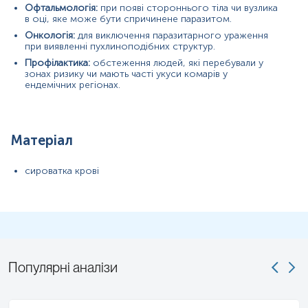
Офтальмологія:
при появі стороннього тіла чи вузлика
антигени Dirofilaria immitis
в оці, яке може бути спричинене паразитом.
Онкологія:
для виключення паразитарного ураження
Показання до призначення
при виявленні пухлиноподібних структур.
Профілактика:
обстеження людей, які перебували у
При наявності клінічних симптомів, що можуть
зонах ризику чи мають часті укуси комарів у
вказувати на дирофіляріоз: утворення підшкірних вузлів,
ендемічних регіонах.
відчуття свербіння, міграція вузлів, а також нез'ясовані
утворення в легенях (наприклад, "монетні тіні" на
рентгенограмі).
Матеріал
За наявності в анамнезі пацієнта інформації про укуси
комарів, особливо в ендемічних регіонах.
сироватка крові
Для диференційної діагностики з іншими
захворюваннями, що супроводжуються утворенням
підшкірних або легеневих вузлів (наприклад, пухлини,
гранульоми іншої етіології).
Загальна характеристика
Філяріоз, спричинений Dirofilaria immitis, є трансмісивним
Популярні аналізи
гельмінтозом, що належить до групи нематодозів і має
високу епідеміологічну значущість у тропічних та
субтропічних регіонах, а також у зонах з помірним
кліматом, де існують сприятливі умови для циркуляції