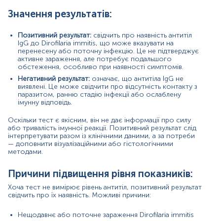
Причини зниження показників:
Значення результатів:
Відсутністю контакту з Dirofilaria immitis
Ранньою стадією інфекції, коли антитіла ще не
Позитивний результат:
свідчить про наявність антитіл
виробилися
IgG до Dirofilaria immitis, що може вказувати на
Імуносупресією або ослабленою імунною
перенесену або поточну інфекцію. Це не підтверджує
активне зараження, але потребує подальшого
відповіддю
обстеження, особливо при наявності симптомів.
Зникненням антитіл після одужання
Негативний результат:
означає, що антитіла IgG не
Покази до призначення аналізу в окремих напрямках:
виявлені. Це може свідчити про відсутність контакту з
паразитом, ранню стадію інфекції або ослаблену
І
нфекційні захворювання:
уточнення діагнозу при
імунну відповідь.
незрозумілих підшкірних або легеневих
утвореннях.
Оскільки тест є якісним, він не дає інформації про силу
Офтальмологія:
при появі стороннього тіла чи
або тривалість імунної реакції. Позитивний результат слід
інтерпретувати разом із клінічними даними, а за потреби
вузлика в оці, яке може бути спричинене
— доповнити візуалізаційними або гістологічними
паразитом.
методами.
Онкологія:
для виключення паразитарного
ураження при виявленні пухлиноподібних
Причини підвищення рівня показників:
структур.
Профілактика:
обстеження людей, які перебували
Хоча тест не вимірює рівень антитіл, позитивний результат
у зонах ризику чи мають часті укуси комарів у
свідчить про їх наявність. Можливі причини:
ендемічних регіонах.
Нещодавнє або поточне зараження Dirofilaria immitis