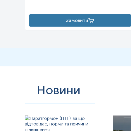
порушень згортальної системи, а також у комплексній оцінці за
хвороби серця, інсульту, глибоких венозних тромбозів, а також 
роллю в патогенезі кардіоваскулярних захворювань, які залишаю
Замовити
Генетичні варіації, такі як поліморфізми в генах FGA, FGB і FG
тромботичних подій.
На вироблення фібриногену також впливаю
належать: жіноча стать, етнічна приналежність, вік, діабет, кур
контрацептиви, мікроальбумінурія, соціально-економічний стату
чоловіків, а зв'язок з курінням цигарок набагато сильніший у ч
Рівень фібриногену входить до стандартних панелей при оцінці 
захворюваннями (ІХС, артеріальна гіпертензія, серцева недоста
При цукровому діабеті фібриноген стимулює розвиток ендотеліаль
недостатністю фібриноген виступає як маркер системного запален
Результати сучасних досліджень свідчать, що контроль рівня фіб
для оцінки прогресування основного захворювання та ефективнос
Новини
клінічний контекст і результати додаткових лабораторних тестів.
Інтерферуючі чинники
Знижують
:
Зниження рівня фібриногену в плазмі крові може бути зумовлен
станів, хронічних або гострих захворювань, а також фармаколо
препаратів. Це явище має клінічне значення, оскільки фібриног