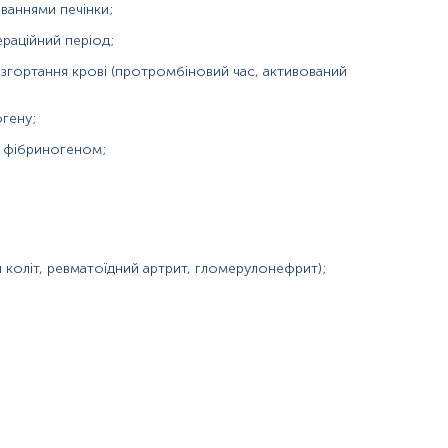
ібриногенемія, гіпофібриногенемія);
ваннями печінки;
раційний період;
 згортання крові (протромбіновий час, активований
гену;
ї фібриногеном;
гени, фенобарбітал, фібринолітичні препарати (стрептокіназа,
 коліт, ревматоїдний артрит, гломерулонефрит);