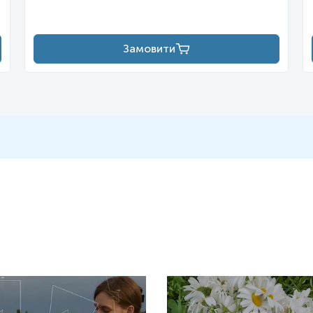
пальних і тромботичних станів. Підвищений фібриноген асоціюєт
ускладнень при діабеті та хронічних ниркових захворюваннях. Зр
ться провідною причиною смертності у світі.
Замовити
G, також впливають на рівень та функціональні властивості фібр
ть глюкокортикостероїди. Багато факторів та/або станів можуть
іння та вживання алкоголю, артеріальна гіпертензія, ожиріння, лі
с та обтяжений сімейний анамнез серцево-судинних захворювань. 
оловіків. Цікаво, що концентрація фібриногену в плазмі обернен
ризику тромбозів і при моніторингу стану пацієнтів із серцево-
тність) підвищений рівень фібриногену корелює з важкістю переб
ної дисфункції, сприяє гіперкоагуляції та підвищує ймовірність
ня і прокоагулянтного стану, що є важливим для прогнозу і визн
риногену разом із іншими запальними маркерами (СРБ, інтерлейкі
ті лікування. Проте варто пам’ятати, що фібриноген — це неспец
Підвищують
:
е низкою патологічних
Підвищення рівня фібриноген
гічним впливом деяких
серед яких — як фізіологічні
ен — ключовий білок системи
Фібриноген, будучи білком го