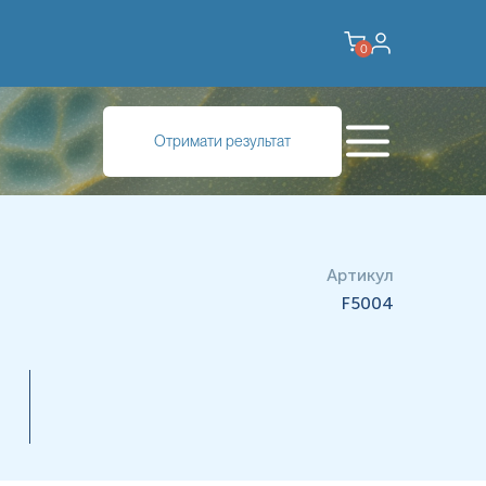
0
и фібриновий згусток після впливу високої концентрації
Отримати результат
язування тромбіну (фактор IIa) з фібриногеном (кінцевий етап
лекула фібрину. Вона спонтанно полімеризується, утворюючи
 гемостазу.
Артикул
F5004