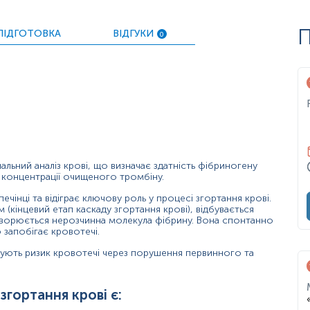
алення і є незалежним предиктором ішемічної хвороби серця.
П
ПІДГОТОВКА
ВІДГУКИ
0
гітності та запальних процесах. Показники приходять в норму 
ну (афібриногенемія, дисфібриногенемія, гіпофібриногенемія
рішньосудинного згортання крові;
нальний аналіз крові, що визначає здатність фібриногену
ї концентрації очищеного тромбіну.
ями печінки;
чінці та відіграє ключову роль у процесі згортання крові.
йний період;
м (кінцевий етап каскаду згортання крові), відбувається
утворюється нерозчинна молекула фібрину. Вона спонтанно
запобігає кровотечі.
ртання крові (протромбіновий час, активований частковий т
ищують ризик кровотечі через порушення первинного та
;
бриногеном;
ортання крові є: