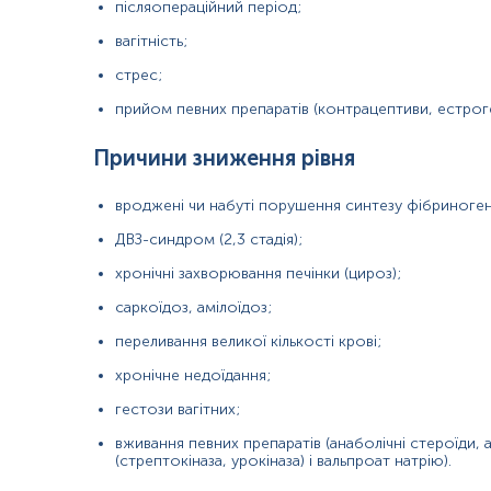
післяопераційний період;
Синоніми
вагітність;
Маркер
Показання до призначення
стрес;
Загальна характеристика
прийом певних препаратів (контрацептиви, естрог
Інтерферуючі чинники
Причини зниження рівня
Інтерпретація
Синоніми
вроджені чи набуті порушення синтезу фібриноген
Розчинний білок плазми, білок згортання крові, ФГ, Фібр, Fbg, FGN, F
ДВЗ-синдром (2,3 стадія);
хронічні захворювання печінки (цироз);
Маркер
саркоїдоз, амілоїдоз;
Фібриноген — це основний білок системи згортання крові, який в
ризику тромбоутворення.
переливання великої кількості крові;
хронічне недоїдання;
Показання до призначення
гестози вагітних;
Підозра на порушення згортання крові:
схильність до кровоте
вживання певних препаратів (анаболічні стероїди,
Оцінка ризику тромбозу:
варикозне розширення вен, тромбофлеб
(стрептокіназа, урокіназа) і вальпроат натрію).
Запальні та інфекційні процеси:
гострі та хронічні інфекції, с