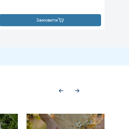
ься з підвищеним ризиком розвитку атеросклерозу, ішемічної
остання інтересу до фібриногену як біомаркера обумовлене його
Замовити
иногену, що має значення для оцінки індивідуального ризику
 підвищувати концентрацію фібриногену в плазмі, до них
підні порушення, метаболічний синдром, менопауза, пероральні
Зв'язок з індексом маси тіла сильніший у жінок, ніж у
о пропорційна концентрації холестерину ЛПВЩ у сироватці крові.
судинними патологіями. В осіб із серцево-судинними
ігу захворювання, наявністю ускладнень та ризиком рецидиву.
 мікро- та макроангіопатій. У хворих із хронічною нирковою
ачення стратегії лікування.
нами) і параметрами гемостазу може бути корисним інструментом
ифічний маркер, тому його інтерпретація має враховувати
у в крові часто є наслідком дії низки інтерферуючих чинників,
 стани, так і патологічні процеси або фармакологічне втручання.
строї фази, активно реагує на запальні, травматичні й