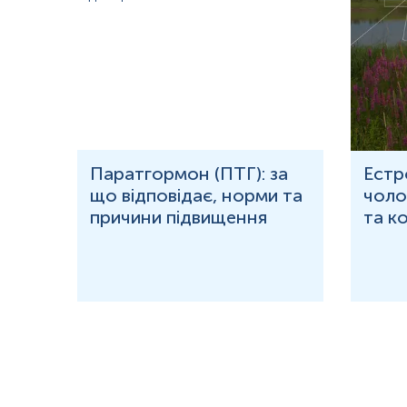
гемостазу, гострофазовий білок, що бере участь у згортанні кров
імунних реакціях.
Дисфункція або ураження печінки.
Печінка — основне місце синте
Захворювання, що призводять до загибелі гепатоцитів або пригніче
гепатити, токсичні ураження печінки, гостра печінкова недостатн
значне зниження рівня фібриногену.
Дисеміноване внутрішньосудинне згортання (ДВЗ-синдром).
На фо
онкологічних процесів, гемотрансфузійних ускладнень або акушер
згортальна система, що призводить до споживання коагуляційних
фібриногену.
рома
Паратгормон (ПТГ): за
Естр
що відповідає, норми та
чолов
Сепсис та інші тяжкі інфекції.
У початковій фазі можливе підвищен
гострофазового білка, однак при прогресуванні процесу, особл
причини підвищення
та к
синдрому або печінкової недостатності, рівень значно знижуєтьс
Гемоліз і великі крововтрати.
Масивна кровотеча або руйнування 
супроводжуватись гострим виснаженням резервів коагуляційної 
фібриноген.
Онкологічні захворювання у термінальних стадіях.
Кахексія, інфіль
хіміотерапія — усе це здатне пригнічувати продукцію фібриногену.
Важка недостатність харчування, білковий дефіцит.
Зниження синте
числі фібриногену, може бути результатом глибокої білкової нед
мальабсорбції.