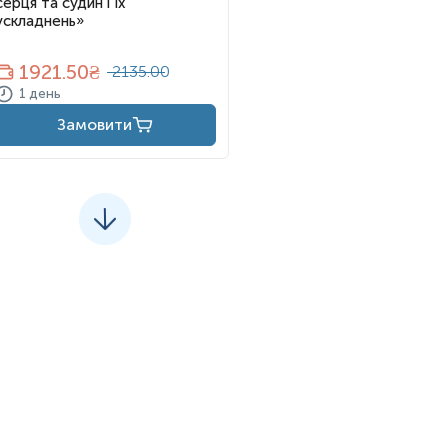
серця та судин і їх
ускладнень»
1921.50
₴
2135.00
1 день
Замовити