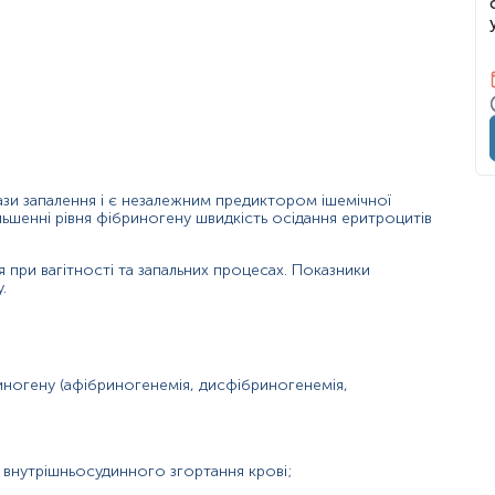
іт, ревматоїдний артрит, гломерулонефрит);
ази запалення і є незалежним предиктором ішемічної
льшенні рівня фібриногену швидкість осідання еритроцитів
 при вагітності та запальних процесах. Показники
.
иногену (афібриногенемія, дисфібриногенемія,
 внутрішньосудинного згортання крові;