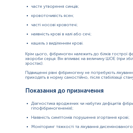
часте утворення синців;
Причини підвищення рівня:
кровоточивість ясен;
запальні захворювання (хвороба Крона, виразковий кол
часті носові кровотечі;
інфекційні хвороби (грип, туберкульоз);
наявність крові в калі або сечі;
гіпотиреоз;
кашель з виділенням крові.
злоякісні новоутворення;
Крім цього, фібриноген належить до білків гострої ф
хвороби серця. Він впливає на величину ШОЕ (при збі
травми й опіки;
зростає).
гострий коронарний синдром;
Підвищенні рівні фібриногену не потребують лікування
приходять в норму самостійно, після стабілізації стану
післяопераційний період;
Показання до призначення
вагітність;
стрес;
Діагностика вроджених чи набутих дефіцитів фібр
гіпофібриногенемія);
прийом певних препаратів (контрацептиви, естрогени).
Наявність симптомів порушення згортання крові;
Причини зниження рівня
Моніторинг тяжкості та лікування дисемінованого