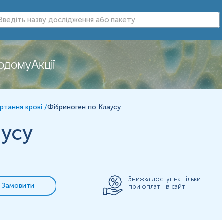
й аналіз крові, що визначає здатність фібриногену утворюват
додому
Акції
а відіграє ключову роль у процесі згортання крові. Після зв'
опептидів А і В, внаслідок чого утворюється нерозчинна мо
ртання крові
/
Фібриноген по Клаусу
 ризик кровотечі через порушення первинного та вторинного
аусу
Знижка доступна тільки
Замовити
при оплаті на сайті