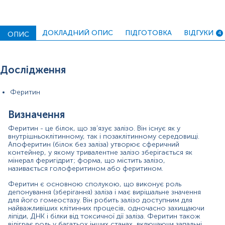
перетворення кисню в клітинну енергію, виконуючи
роль ключового компоненту в ланцюзі передачі
електронів. Також використовується як
ферментативний кофактор у багатьох реакціях,
ДОКЛАДНИЙ ОПИС
ПІДГОТОВКА
ВІДГУКИ
ОПИС
4
зокрема перетворення рибози в дезоксирибозу.
Незважаючи на невід'ємну роль заліза в організмі, він
може бути дуже токсичним, сприяючи утворенню
вільних радикалів.
Дослідження
Регулювання системного балансу заліза відбувається
виключно в місці всмоктування, оскільки відсутній
Феритин
фізіологічний процес виведення надлишку заліза.
Більша частина заліза всмоктується через ентероцити в
Визначення
проксимальному відділі тонкої кишки. Тут залізо
транспортується через клітинну мембрану
Феритин - це білок, що зв’язує залізо. Він існує як у
транспортером двовалентного металу, DMT1, який
внутрішньоклітинному, так і позаклітинному середовищі.
переносить його (та інші двовалентні метали) через
Апоферитин (білок без заліза) утворює сферичний
апікальну мембрану в клітину. Перед транспортуванням
контейнер, у якому тривалентне залізо зберігається як
мінерал феригідрит; форма, що містить залізо,
залізо повинне бути у двовалентному стані (Fe2+).
називається голоферитином або феритином.
Хоча деяка кількість абсорбованого заліза залишається
Феритин є основною сполукою, що виконує роль
в ентероцитах у вигляді феритину, більшість
депонування (зберігання) заліза і має вирішальне значення
транспортується в інші місця в організмі. Ферропортин
для його гомеостазу. Він робить залізо доступним для
є нещодавно ідентифікованим залізовідвідним
найважливіших клітинних процесів, одночасно захищаючи
насосом, який забезпечує експорт заліза з
ліпіди, ДНК і білки від токсичної дії заліза. Феритин також
ентероцитів. Перед транспортуванням заліза за межі
відіграє роль у багатьох інших станах, включаючи запальні,