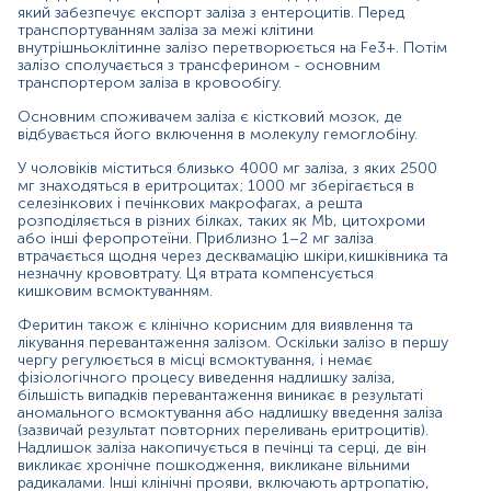
викликане вільними радикалами. Інші клінічні прояви,
який забезпечує експорт заліза з ентероцитів. Перед
включають артропатію, особливо другого та третього
транспортуванням заліза за межі клітини
п’ястно-фалангових суглобів, зміни шкіри та
внутрішньоклітинне залізо перетворюється на Fe3+. Потім
залізо сполучається з трансферином - основним
ендокринну дисфункцію внаслідок відкладення заліза.
транспортером заліза в кровообігу.
Феритин вважається кращим показником загальних
Основним споживачем заліза є кістковий мозок, де
запасів заліза в організмі, ніж залізо. Концентрації
відбувається його включення в молекулу гемоглобіну.
феритину в сироватці крові досить стабільні протягом
дня. Таким чином, вимірювання феритину можна
У чоловіків міститься близько 4000 мг заліза, з яких 2500
використовувати для підтвердження випадків дефіциту
мг знаходяться в еритроцитах; 1000 мг зберігається в
або перевантаження залізом.
селезінкових і печінкових макрофагах, а решта
розподіляється в різних білках, таких як Mb, цитохроми
Показання до призначення:
або інші феропротеїни. Приблизно 1–2 мг заліза
втрачається щодня через десквамацію шкіри,кишківника та
незначну крововтрату. Ця втрата компенсується
Скринінгове обстеження в осіб з високим
кишковим всмоктуванням.
ризиком дефіциту заліза, зокрема:
Феритин також є клінічно корисним для виявлення та
недостатня маса тіла;
лікування перевантаження залізом. Оскільки залізо в першу
чергу регулюється в місці всмоктування, і немає
надмірна менструальна кровотеча;
фізіологічного процесу виведення надлишку заліза,
більшість випадків перевантаження виникає в результаті
вагітність;
аномального всмоктування або надлишку введення заліза
(зазвичай результат повторних переливань еритроцитів).
синдром мальабсорбції (запальні захворювання
Надлишок заліза накопичується в печінці та серці, де він
кишківника, резекція частини тонкої кишки);
викликає хронічне пошкодження, викликане вільними
радикалами. Інші клінічні прояви, включають артропатію,