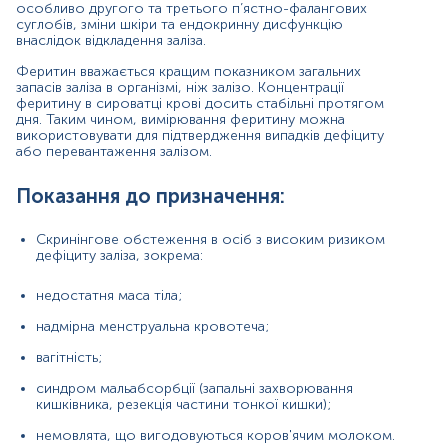
немовлята, що вигодовуються коров'ячим
особливо другого та третього п’ястно-фалангових
молоком.
суглобів, зміни шкіри та ендокринну дисфункцію
внаслідок відкладення заліза.
Наявність симптомів дефіциту заліза (блідість
Феритин вважається кращим показником загальних
шкіри, швидка втомлюваність, ламкість нігтів,
запасів заліза в організмі, ніж залізо. Концентрації
випадіння волосся, зміна смаку, задишка);
феритину в сироватці крові досить стабільні протягом
дня. Таким чином, вимірювання феритину можна
Поява змін у загальному аналізі крові (низький
використовувати для підтвердження випадків дефіциту
рівень гемоглобіну, еритроцитів, MCV, MCHC,
або перевантаження залізом.
зниження кольорового показника);
Диференційна діагностика анемій;
Показання до призначення:
Контроль лікування анемії препаратами заліза.
Скринінгове обстеження в осіб з високим ризиком
дефіциту заліза, зокрема:
Причини підвищення рівня
Гіпертиреоз;
недостатня маса тіла;
Гемохроматоз;
надмірна менструальна кровотеча;
Хвороба Стілла;
вагітність;
синдром мальабсорбції (запальні захворювання
Захворювання печінки (вірусний гепатит В,С,
кишківника, резекція частини тонкої кишки);
цироз);
немовлята, що вигодовуються коров'ячим молоком.
Синдром неспокійних ніг;