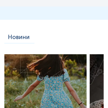
заліза в організмі.
Така математична кореляція робить
кількісне дослідження феритину найбільш інформативним
маркером для оцінки загальних запасів заліза, що
дозволяє виявити дефіцит ще на стадії виснаження депо,
коли рівень гемоглобіну в загальному аналізі крові все ще
залишається нормальним.
Методологічно кількісне визначення феритину в сучасних
лабораторіях базується на імунохімічних принципах.
Новини
Найбільш точними вважаються імуноферментний аналіз
(
ELISA
), електрохемілюмінесцентний імуноаналіз (
ECL
) та
імунотурбідиметричні методи.
Кожен з цих методів має
свої аналітичні характеристики, які необхідно враховувати
при інтерпретації результатів. Наприклад, дослідження на
платформі
Cobas
e411
(
ECL
) демонструє високу
чутливість (92,0%) та специфічність (97,7%), тоді як
імунотурбідиметрія на
Cobas
Integra
400
має тенденцію
до деякого завищення результатів порівняно з еталонним
ELISA
.
Важливою є стандартизація цих тестів за
міжнародними стандартами ВООЗ, оскільки навіть при
використанні сертифікованих реагентів міжлабораторна
варіабельність може сягати 30%, що вимагає
використання специфічних для кожної лабораторії
референтних інтервалів.
Принципова різниця між
кількісним
аналізом феритину та
генетичним
тестуванням полягає у предметі дослідження:
перший вимірює актуальний фізіологічний стан (фенотип),