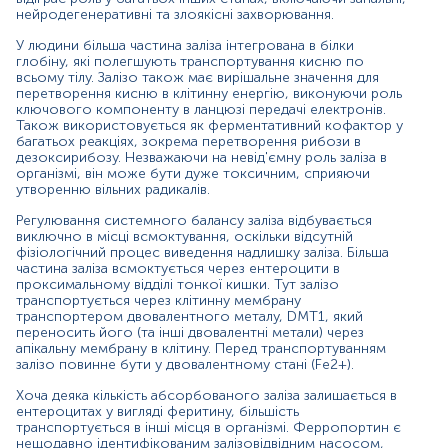
клітини внутрішньоклітинне залізо перетворюється на
нейродегенеративні та злоякісні захворювання.
Fe3+. Потім залізо сполучається з трансферином -
У людини більша частина заліза інтегрована в білки
основним транспортером заліза в кровообігу.
глобіну, які полегшують транспортування кисню по
всьому тілу. Залізо також має вирішальне значення для
Основним споживачем заліза є кістковий мозок, де
перетворення кисню в клітинну енергію, виконуючи роль
відбувається його включення в молекулу гемоглобіну.
ключового компоненту в ланцюзі передачі електронів.
Також використовується як ферментативний кофактор у
У чоловіків міститься близько 4000 мг заліза, з яких
багатьох реакціях, зокрема перетворення рибози в
2500 мг знаходяться в еритроцитах; 1000 мг
дезоксирибозу. Незважаючи на невід'ємну роль заліза в
зберігається в селезінкових і печінкових макрофагах, а
організмі, він може бути дуже токсичним, сприяючи
решта розподіляється в різних білках, таких як Mb,
утворенню вільних радикалів.
цитохроми або інші феропротеїни. Приблизно 1–2 мг
Регулювання системного балансу заліза відбувається
заліза втрачається щодня через десквамацію
виключно в місці всмоктування, оскільки відсутній
шкіри,кишківника та незначну крововтрату. Ця втрата
фізіологічний процес виведення надлишку заліза. Більша
компенсується кишковим всмоктуванням.
частина заліза всмоктується через ентероцити в
проксимальному відділі тонкої кишки. Тут залізо
Феритин також є клінічно корисним для виявлення та
транспортується через клітинну мембрану
лікування перевантаження залізом. Оскільки залізо в
транспортером двовалентного металу, DMT1, який
першу чергу регулюється в місці всмоктування, і немає
переносить його (та інші двовалентні метали) через
фізіологічного процесу виведення надлишку заліза,
апікальну мембрану в клітину. Перед транспортуванням
залізо повинне бути у двовалентному стані (Fe2+).
більшість випадків перевантаження виникає в результаті
аномального всмоктування або надлишку введення
Хоча деяка кількість абсорбованого заліза залишається в
заліза (зазвичай результат повторних переливань
ентероцитах у вигляді феритину, більшість
еритроцитів). Надлишок заліза накопичується в печінці
транспортується в інші місця в організмі. Ферропортин є
та серці, де він викликає хронічне пошкодження,
нещодавно ідентифікованим залізовідвідним насосом,