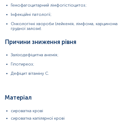
Гемофагоцитарний лімфогістіоцитоз;
Зміст:
Інфекційні патології;
Онкологічні хвороби (лейкемія, лімфома, карцинома
Синоніми
грудної залози).
Маркер
Показання до призначення
Причини зниження рівня
Загальна характеристика
Залізодефіцитна анемія;
Інтерферуючі чинники
Гіпотиреоз;
Синоніми
Дефіцит вітаміну С.
Сироватковий феритин (
Serum
ferritin
); Білок депо заліза;
Реагент гострої фази
Маркер
Матеріал
Маркер запасів заліза
сироватка крові
Маркер запалення (білок гострої фази)
сироватка капілярної крові
Показання до призначення