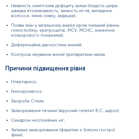
Наявність симптомів дефіциту заліза (блідість шкіри,
Запальні захворювання (феритин є білком гострої
швидка втомлюваність, ламкість нігтів, випадіння
фази);
волосся, зміна смаку, задишка);
Гемофагоцитарний лімфогістіоцитоз;
Поява змін у загальному аналізі крові (низький рівень
гемоглобіну, еритроцитів, MCV, MCHC, зниження
Інфекційні патології;
кольорового показника);
Онкологічні хвороби (лейкемія, лімфома,
Диференційна діагностика анемій;
карцинома грудної залози).
Контроль лікування анемії препаратами заліза.
Причини зниження рівня
Причини підвищення рівня
Залізодефіцитна анемія;
Гіпотиреоз;
Гіпертиреоз;
Дефіцит вітаміну С.
Гемохроматоз;
Хвороба Стілла;
Захворювання печінки (вірусний гепатит В,С, цироз);
Матеріал
Синдром неспокійних ніг;
сироватка крові
сироватка капілярної крові
Запальні захворювання (феритин є білком гострої
фази);