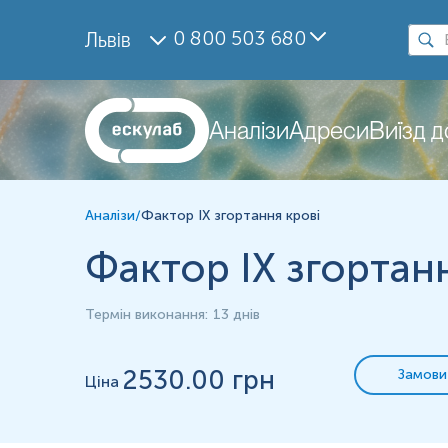
Дослідження
0 800 503 680
Львів
Фактор IX згортання крові
Матеріал
плазма крові
Аналізи
Адреси
Виїзд 
Зміст:
Аналізи
/
Фактор IX згортання крові
Синоніми
Маркер
Фактор IX згортан
Показання до призначення
Загальна характеристика
Термін виконання
:
13 днів
Інтерферуючі чинники
Діапазон вимірювань
2530
.00 грн
Замови
Ціна
Синоніми
Фактор Крістмаса (Christmas factor); Активність фактора згортанн