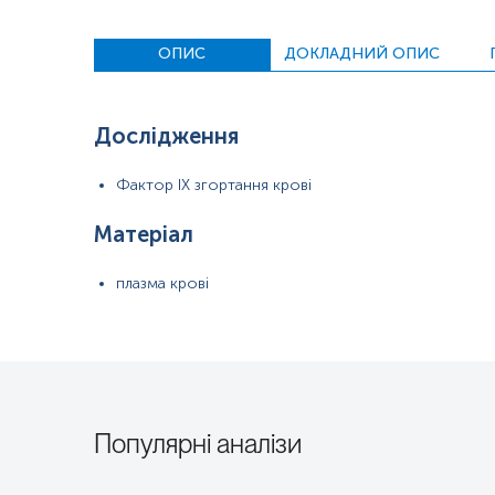
Маркер
Маркер стану згортальної системи крові
ОПИС
ДОКЛАДНИЙ ОПИС
Показання до призначення
Дослідження
З’ясування причини пролонгації АЧТЧ
Підозра на гемофілію В
Фактор IX згортання крові
Моніторинг курсу замісної терапії. Підозра на набутий дефіцит 
Матеріал
Загальна характеристика
плазма крові
Кількісне визначення
фактора згортання крові IX (FIX:C)
— це лабора
Процес згортання крові є складною ферментативною каскадною
Кількісне визначення його активності є критично важливим етапом
ідентифікації мутацій у структурі ДНК, кількісний аналіз активнос
Фактор IX є вітамін K-залежним білком, що синтезується печінкою.
активну форму (
FIXa
) під дією фактора XIa або комплексу «тканинн
формує теназний комплекс внутрішнього шляху, який відповідає 
Популярні аналізи
згустку.
Основна відмінність між кількісним коагуляційним аналізом та ген
фактично, тоді як генетичне тестування оцінює
генотип
— причин