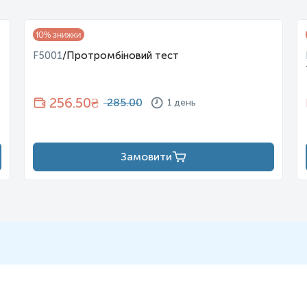
х проявів, результатів скринінгових тестів гемостазу та сімейног
10
% знижки
F5001
/
Протромбіновий тест
очивості, характерного для дефіциту плазмових факторів.
ені мінімальною травмою набряки суглобів, що супроводжуються
256.50
₴
285.00
1 день
ні та ліктьові суглоби.
рововиливи, які можуть призводити до здавлення нервів та судин.
ривала кровоточивість після видалення зубів, хірургічних втручань
в.
Замовити
собливо за наявності інших симптомів, таких як схильність до утв
иявлення відхилень у скринінгових показниках :
вого часу):
Якщо час згортання у цьому тесті перевищує референт
казник АЧТЧ нормалізується (коригується) після змішування плаз