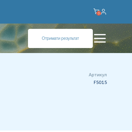
0
Отримати результат
Артикул
F5015
мбопластину; Аналіз на гемофілію B; FIX