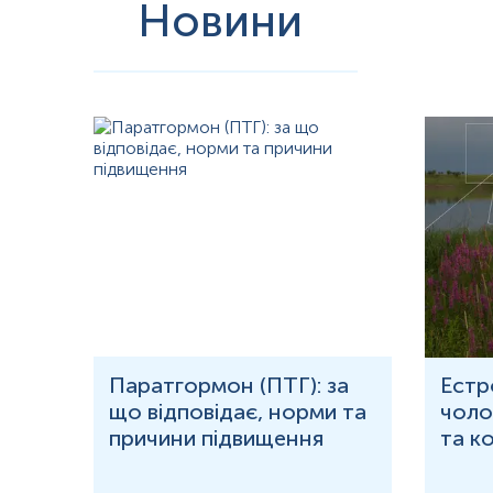
Моніторинг та спеціальні випадки
Новини
Контроль замісної терапії:
Для пацієнтів, які вже отримують пре
конкретного пацієнта.
Виявлення інгібіторів:
Якщо клінічна відповідь на введення факт
Обстеження новонароджених:
При підозрі на гемофілію у нем
становити ≥20% від норми дорослих, досягаючи нормальних з
Підготовка до операцій:
Визначення базового рівня фактора пер
недіагностованою.
Кількісне визначення фактора IX є незамінним інструментом сучас
персоналізований підхід до лікаря. Розуміння того, що цей тест 
життя ускладненням.
Інтерферуючі чинники
Знижують
:
рома
Паратгормон (ПТГ): за
Естр
що відповідає, норми та
чолов
Генетичні чинники:
причини підвищення
та к
Гемофілія B (хвороба Крістмаса):
Спадковий дефіцит, зумовле
Показник 5.70% на вашому бланку відповідає легкій формі з