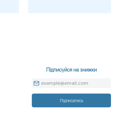
зміни в організмі жінки зазвичай стимулюють підвищення рівнів
а для фактора IX це менш виражено, ніж для фактора VIII.
Прийом комбінованих гормональних засобів та стан
водять до підвищення активності фактора IX
вання кортикостероїдами може спровокувати ріст показника.
ієнтів із діабетом часто спостерігається підвищена активність
Підписуйся на знижки
.
ня кількості тромбоцитів при запальних чи онкологічних процесах
 з активацією системи згортання.
Підписатись
сний генетичний варіант, який робить молекулу фактора IX у 5–8
ичайну, що значно підвищує ризик тромбозу.