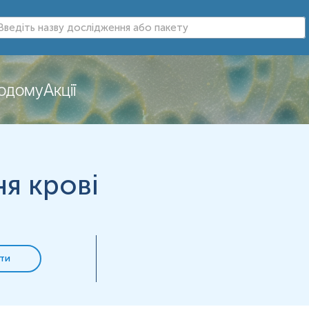
додому
Акції
ня крові
ти
я крові IX; Антигемофільний глобулін B; Компонент плазмового тро