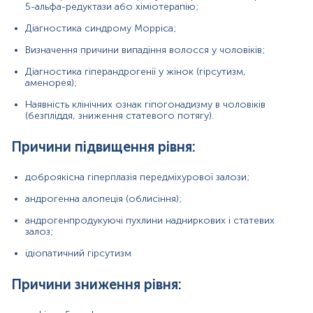
дефіцит 5-альфа-редуктази;
5-альфа-редуктази або хіміотерапію;
чоловічий гіпогонадизм;
Діагностика синдрому Морріса;
синдром Морріса;
Визначення причини випадіння волосся у чоловіків;
вживання інгібіторів 5-альфа-редуктази.
Діагностика гіперандрогенії у жінок (гірсутизм,
аменорея);
Норма дигідротестостерону
в сироватці крові для:
Наявність клінічних ознак гіпогонадизму в чоловіків
(безпліддя, зниження статевого потягу).
чоловіків 20-89 років: 143-842 пг/мл
жінок 18-50 років: до 596 пг/мл, старше 50 років:
Причини підвищення рівня:
до 431 пг/мл
Матеріал
доброякісна гіперплазія передміхурової залози;
андрогенна алопеція (облисіння);
сироватка крові
андрогенпродукуючі пухлини надниркових і статевих
залоз;
Зміст:
ідіопатичний гірсутизм
Причини зниження рівня:
Синоніми
Маркер