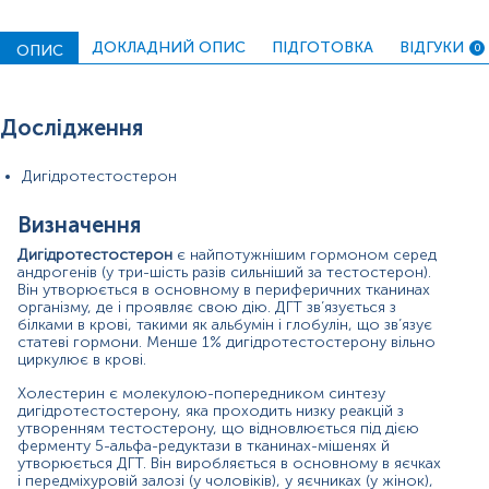
дорослому віці сприяє росту передміхурової залози,
активності сальних залоз, облисіння за чоловічим
типом, росту волосся на тілі, обличчі та лобку.
ДОКЛАДНИЙ ОПИС
ПІДГОТОВКА
ВІДГУКИ
ОПИС
0
У жінок роль дигідротестостерону є набагато
меншою, однак він викликає ріст волосся на тілі та
лобку в дівчат під час статевого дозрівання.
Дослідження
Коли тестостерон крові зростає, його більша частина
перетворюється на дигідротестостерон, і тому
Дигідротестостерон
загальний рівень ДГТ підвищується. Таким чином,
контроль кількості дигідротестостерону в організмі
Визначення
досягається шляхом контролю вироблення
тестостерону, який регулюється гіпоталамусом і
Дигідротестостерон
є найпотужнішим гормоном серед
гіпофізом. У відповідь на зниження рівня тестостерону
андрогенів (у три-шість разів сильніший за тестостерон).
Він утворюється в основному в периферичних тканинах
гіпоталамус вивільняє гонадотропін-рилізинг-гормон
організму, де і проявляє свою дію. ДГТ зв’язується з
(GnRH), який переміщується до гіпофіза, стимулюючи
білками в крові, такими як альбумін і глобулін, що зв’язує
його виробляти лютеїнізуючий гормон. Він потрапляє
статеві гормони. Менше 1% дигідротестостерону вільно
до яєчок у чоловіків (або яєчників у жінок) і забезпечує
циркулює в крові.
зростання синтезу тестостерону, і, як наслідок,
збільшення вироблення дигідротестостерону.
Холестерин є молекулою-попередником синтезу
дигідротестостерону, яка проходить низку реакцій з
У жінок із високим рівнем ДГТ може розвинутися
утворенням тестостерону, що відновлюється під дією
посилений ріст волосся на тілі, обличчі та лобку (так
ферменту 5-альфа-редуктази в тканинах-мішенях й
утворюється ДГТ. Він виробляється в основному в яєчках
званий гірсутизм), припинення менструального циклу
і передміхуровій залозі (у чоловіків), у яєчниках (у жінок),
(аменорея) та посилення акне.