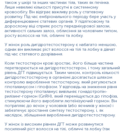
також у шкірі та інших частинах тіла, таких як печінка.
Лише невеликі кількості присутні в системному
Дигідротестостерон є основним фактором, що сприяє
кровообігу. Він відіграє важливу роль у статевому
облисінню за чоловічим типом (андрогенна алопеція).
розвитку. Під час ембріонального періоду бере участь у
Чоловіки з цим станом зазвичай мають вищі рівні ДГТ
диференціюванні статевих органів. У підлітковому та
та вільного тестостерону, нижчі рівні загального
дорослому віці сприяє росту передміхурової залози,
тестостерону. Він також відіграє певну роль у
активності сальних залоз, облисіння за чоловічим типом,
розвитку та загостренні доброякісної гіперплазії
росту волосся на тілі, обличчі та лобку.
передміхурової залози.
У жінок роль дигідротестостерону є набагато меншою,
однак він викликає ріст волосся на тілі та лобку в дівчат
Пацієнти з каріотипом 46 XY й жіночими або
під час статевого дозрівання.
неоднозначними статевими органами можуть мати
дефіцит ферменту 5α-редуктази. Цей стан зазвичай
Коли тестостерон крові зростає, його більша частина
проявляється недорозвиненням чоловічих статевих
перетворюється на дигідротестостерон, і тому загальний
органів і простати. Він діагностується після статевого
рівень ДГТ підвищується. Таким чином, контроль кількості
дозрівання шляхом визначення концентрації
дигідротестостерону в організмі досягається шляхом
тестостерону та ДГТ.
контролю вироблення тестостерону, який регулюється
гіпоталамусом і гіпофізом. У відповідь на зниження рівня
тестостерону гіпоталамус вивільняє гонадотропін-
Показання до призначення
рилізинг-гормон (GnRH), який переміщується до гіпофіза,
стимулюючи його виробляти лютеїнізуючий гормон. Він
Оцінка андрогенного статусу організму (в
потрапляє до яєчок у чоловіків (або яєчників у жінок) і
комплексі з іншими андрогенами);
забезпечує зростання синтезу тестостерону, і, як
наслідок, збільшення вироблення дигідротестостерону.
Оцінка осіб з можливим дефіцитом 5-альфа-
редуктази;
У жінок із високим рівнем ДГТ може розвинутися
посилений ріст волосся на тілі, обличчі та лобку (так
Моніторинг осіб, які отримують терапію