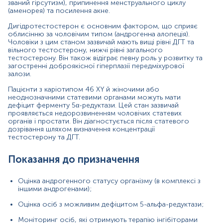
званий гірсутизм), припинення менструального циклу
інгібіторами 5-альфа-редуктази або хіміотерапію;
(аменорея) та посилення акне.
Діагностика синдрому Морріса;
Дигідротестостерон є основним фактором, що сприяє
облисінню за чоловічим типом (андрогенна алопеція).
Визначення причини випадіння волосся у
Чоловіки з цим станом зазвичай мають вищі рівні ДГТ та
чоловіків;
вільного тестостерону, нижчі рівні загального
тестостерону. Він також відіграє певну роль у розвитку та
загостренні доброякісної гіперплазії передміхурової
Діагностика гіперандрогенії у жінок (гірсутизм,
залози.
аменорея);
Пацієнти з каріотипом 46 XY й жіночими або
Наявність клінічних ознак гіпогонадизму в
неоднозначними статевими органами можуть мати
чоловіків (безпліддя, зниження статевого потягу).
дефіцит ферменту 5α-редуктази. Цей стан зазвичай
проявляється недорозвиненням чоловічих статевих
Причини підвищення рівня:
органів і простати. Він діагностується після статевого
дозрівання шляхом визначення концентрації
доброякісна гіперплазія передміхурової залози;
тестостерону та ДГТ.
андрогенна алопеція (облисіння);
Показання до призначення
андрогенпродукуючі пухлини надниркових і
статевих залоз;
Оцінка андрогенного статусу організму (в комплексі з
іншими андрогенами);
ідіопатичний гірсутизм
Оцінка осіб з можливим дефіцитом 5-альфа-редуктази;
Причини зниження рівня:
Моніторинг осіб, які отримують терапію інгібіторами