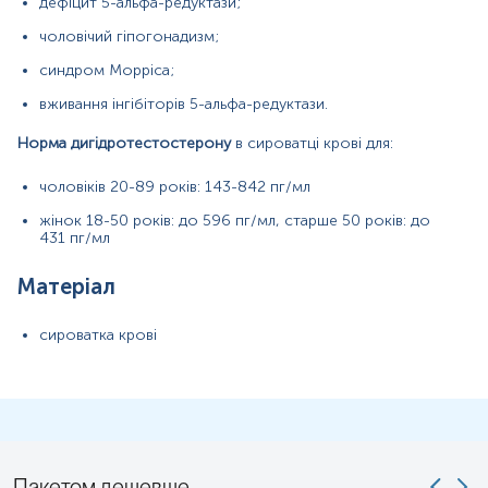
дефіцит 5-альфа-редуктази;
Показання до призначення
Загальна характеристика
чоловічий гіпогонадизм;
Інтерферуючі чинники
синдром Морріса;
Інтерпретація
вживання інгібіторів 5-альфа-редуктази.
Синоніми
Норма дигідротестостерону
в сироватці крові для:
5α-
дигідротестостерон, андростанолон, станолон
чоловіків 20-89 років: 143-842 пг/мл
Маркер
жінок 18-50 років: до 596 пг/мл, старше 50 років: до
431 пг/мл
Маркер андрогенного статусу. Маркер активності
5α-
редуктази.
Матеріал
Показання до призначення
сироватка крові
Порушення статевого розвитку у хлопчиків;
Зниження лібідо;
Еректильна дисфункція;
Імпотенція;
Первинний гіпогонадизм у чоловіків;
Пакетом дешевше