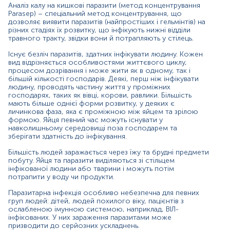
Аналіз калу на кишкові паразити (метод концентрування
первинному негативному результаті.
Parasep) – спеціальний метод концентрування, що
дозволяє виявити паразитів (найпростіших і гельмінтів) на
Матеріал
різних стадіях їх розвитку, що інфікують нижні відділи
травного тракту, звідки вони й потрапляють у стілець.
кал
Існує безліч паразитів, здатних інфікувати людину. Кожен
вид відрізняється особливостями життєвого циклу,
процесом дозрівання і може жити як в одному, так і
Показання до призначення
більшій кількості господарів. Деякі, перш ніж інфікувати
людину, проводять частину життя у проміжних
господарях, таких як вівці, корови, равлики. Більшість
для підтвердження зараження кишковими паразитами
мають більше однієї форми розвитку, у деяких є
личинкова фаза, яка є проміжною між яйцем та зрілою
для оцінки ефективності проведеного
формою. Яйця певний час можуть існувати у
протипаразитарного лікування у пацієнта
навколишньому середовищі поза господарем та
при наявності у пацієнта діареї, наявності слизу та
зберігати здатність до інфікування.
крові в стільці, болей у животі, нудоті, свербежі та
висипаннях на шкірі у вигляді кропив'янки, при
Більшість людей заражається через їжу та брудні предмети
субфебрилітеті, зниженні ваги, анемії, загальній
побуту. Яйця та паразити виділяються зі стільцем
інфікованої людини або тварини і можуть потім
слабкості
потрапити у воду чи продукти.
при плановому диспансерному обстеженні, при
проходженні медичної комісії (наприклад, для роботи,
Паразитарна інфекція особливо небезпечна для певних
вступу до дитячого садка).
груп людей: дітей, людей похилого віку, пацієнтів з
ослабленою імунною системою, наприклад, ВІЛ-
інфікованих. У них зараження паразитами може
*
Одиниці вимірювання, референтні значення та діапазон
призводити до серйозних ускладнень.
вимірювань можуть змінюватися у відповідності до зміни