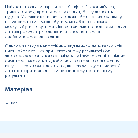
тест-систем.
Найчастіші ознаки паразитарної інфекції: кропив'янка,
тривала діарея, кров та слиз у стільці, біль у животі та
нудота. У деяких виникають головні болі та лихоманка, у
інших симптомів може бути мало або вони взагалі
можуть бути відсутніми. Діарея тривалістю довше за кілька
днів загрожує втратою ваги, зневодненням та
Відбір біоматеріалу проводиться до початку або через 14 днів
дисбалансом електролітів.
після закінчення курсу лікування антибактеріальними,
Однак у зв’язку з непостійним виділенням яєць гельмінтів і
імунобіологічними, протигрибковими, противірусними
цист найпростіших при негативному результаті будь-
якого мікроскопічного аналізу калу і збереженні клінічних
препаратами.
симптомів можуть знадобитися повторні дослідження
калу з інтервалом в декілька днів. Рекомендують через 7
Відбір біоматеріалу проводиться до початку або через 14 днів
днів повторити аналіз при первинному негативному
результаті.
після закінчення лікування антигельмінтними препаратами.
Кал відбирають свіжовиділеним після самостійного акту
Матеріал
дефекації та одразу доставляють на пункт забору біологічного
матеріалу.
кал
Для гарантування правильного результату відбір необхідно
проводити з початкової, середньої та кінцевої частини фекалії –
для формування усередненої проби.