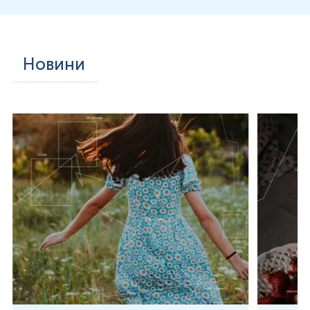
Примітка!
Горщик або судно попередньо обробити окропом.
Ємність має бути чиста і суха.
Примітка!
Перед відбором матеріалу необхідно перевірити
Новини
цілісність контейнера/пробірки.
Провести дефекацію у горщик/
судно.
Примітка!
Під час проведення дефекації слід уникати
забруднення калу водою з туалету та сечею.
Підготувати пробірку до використання – відкрутити зелений
корок і викинути його.
Зеленою лопаткою з прозорим ковпачком відібрати біоматеріал
розміром з горошинку із початкової, середньої та кінцевої
частини фекалії та перенести його у контейнер. Зібрана порція
калу повинна становити приблизно 0,5 г.
Примітка!
Кількість зібраного калу повинна бути не вище рівня
лопатки.