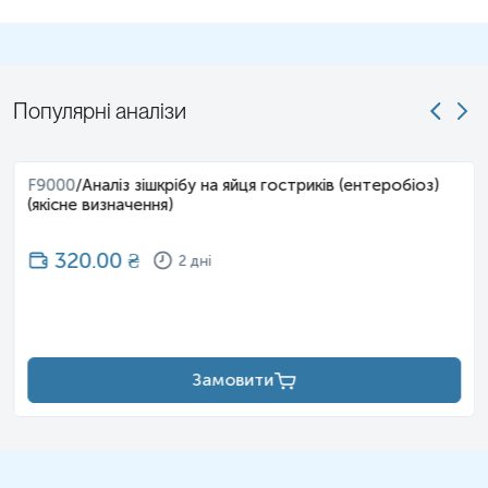
Контейнер/пробірку з біоматеріалом доставити на ПЗ якомога
швидше, не пізніше 24-х годин від моменту дефекації.
Примітка!
Контейнер/пробірку з біоматеріалом до моменту
Популярні аналізи
доставлення на ПЗ необхідно зберігати при температурі 18-24
0С.
F9000
/
Аналіз зішкрібу на яйця гостриків (ентеробіоз)
Застереження!
Для гарантування правильного результату відбір
(якісне визначення)
проводиться з початкової, середньої та кінцевої частини фекалії
– для формування усередненої проби
320.00
₴
2 дні
Підготувати необхідний матеріал для проведення відбору калу:
- горщик або судно;
Замовити
- стерильний контейнер з кришкою, що загвинчується, в яку
вмонтована ложечка для відбору біоматеріалу, заповнений на ½
об’єму консервантом та /або спеціальний набір Parasep.