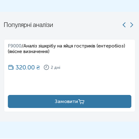
Контейнер/пробірку з біоматеріалом доставити на ПЗ якомога
швидше, не пізніше 24-х годин від моменту дефекації.
Популярні аналізи
Примітка!
Контейнер/пробірку з біоматеріалом до моменту
доставлення на ПЗ необхідно зберігати при температурі 18-24
0С.
F9000
/
Аналіз зішкрібу на яйця гостриків (ентеробіоз)
(якісне визначення)
Застереження!
Для гарантування правильного результату відбір
проводиться з початкової, середньої та кінцевої частини фекалії
320.00
₴
2 дні
– для формування усередненої проби
Підготувати необхідний матеріал для проведення відбору калу:
Замовити
- горщик або судно;
- стерильний контейнер з кришкою, що загвинчується, в яку
вмонтована ложечка для відбору біоматеріалу, заповнений на ½
об’єму консервантом та /або спеціальний набір Parasep.