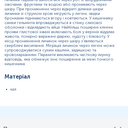
вимірювань можуть змінюватися у відповідності до зміни
овочами, фруктами та водою або проникають через
тест-систем.
шкіру. При проникненні через відкриті ділянки шкіри
личинки зі струмом крові мігрують у легені, звідки
бронхами піднімаються вгору і ковтаються. У кишечнику
самки гельмінта впроваджуються в стінку слизової
оболонки і відкладають яйця. Найбільш поширені клінічні
прояви глистової інвазії включають болі у верхніх відділах
Відбір біоматеріалу проводиться до початку або через 14 днів
живота, помірно виражені діарею, нудоту і блювоту. У
місці проникнення личинок через шкіру з'являються
після закінчення курсу лікування антибактеріальними,
сверблячі висипання. Міграція личинок через легені може
імунобіологічними, протигрибковими, противірусними
супроводжуватися сухим кашлем, задишкою та
кровохарканням. Паразити викликають часткову імунну
препаратами.
відповідь, яка обмежує їхнє поширення за межі тонкого
кишечника.
Відбір біоматеріалу проводиться до початку або через 14 днів
після закінчення лікування антигельмінтними препаратами.
Матеріал
Кал відбирають свіжовиділеним після самостійного акту
кал
дефекації та одразу доставляють на пункт забору біологічного
матеріалу.
Для гарантування правильного результату відбір необхідно
проводити з початкової, середньої та кінцевої частини фекалії –
для формування усередненої проби.