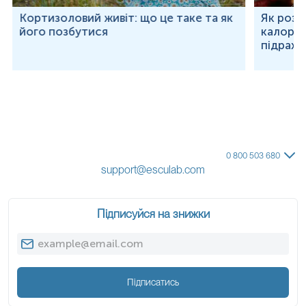
Кортизоловий живіт: що це таке та як
Як розр
його позбутися
калорій
підраху
0 800 503 680
support@esculab.com
Підписуйся на знижки
Підписатись