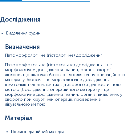
тест-систем.
Дослідження
Видалення судин
10%
Визначення
розчином
у
Патоморфологічне (гістологічне) дослідження
Патоморфологічне (гістологічне) дослідження - це
морфологічне дослідження тканин, органів хворої
людини, що включає біопсію і дослідження операційного
матеріалу: Біопсія - це морфологічне дослідження
ПІБ пацієнта, дату народження,
, вид операції.
шматочків тканини, взятих від хворого з діагностичною
Застереження!
Для проведення патогістологічного
метою. Дослідження операційного матеріалу - це
дослідження обов'язково необхідно надати відповідне
морфологічне дослідження тканин, органів, видалених у
скерування, що містить повну клінічну інформацію.
хворого при хірургічній операції, проведеній з
лікувальною метою.
Матеріал
Післяопераційний матеріал