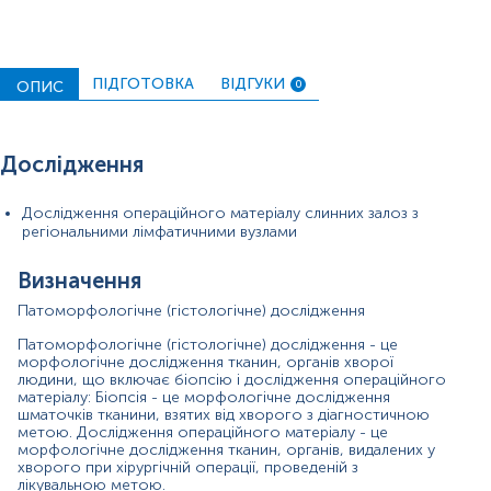
вимірювань можуть змінюватися у відповідності до зміни
тест-систем.
ПІДГОТОВКА
ВІДГУКИ
ОПИС
0
Дослідження
10%
розчином
у
Дослідження операційного матеріалу слинних залоз з
регіональними лімфатичними вузлами
Визначення
Патоморфологічне (гістологічне) дослідження
ПІБ пацієнта, дату народження,
, вид операції.
Застереження!
Для проведення патогістологічного
Патоморфологічне (гістологічне) дослідження - це
дослідження обов'язково необхідно надати відповідне
морфологічне дослідження тканин, органів хворої
скерування, що містить повну клінічну інформацію.
людини, що включає біопсію і дослідження операційного
матеріалу: Біопсія - це морфологічне дослідження
шматочків тканини, взятих від хворого з діагностичною
метою. Дослідження операційного матеріалу - це
морфологічне дослідження тканин, органів, видалених у
хворого при хірургічній операції, проведеній з
лікувальною метою.