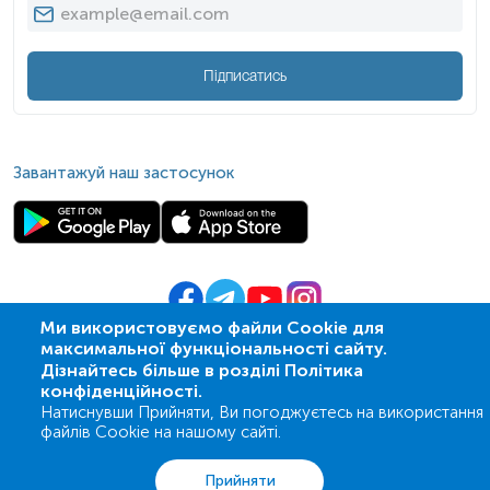
Підписатись
Завантажуй наш застосунок
Ми використовуємо файли Cookie для
максимальної функціональності сайту.
© 2009-
2026
| ПСМЛ «Ескулаб»
Дізнайтесь більше в розділі Політика
IT партнер MZ-group
конфіденційності.
Натиснувши Прийняти, Ви погоджуєтесь на використання
файлів Cookie на нашому сайті.
Аналізи
Акції
Адреси
Кошик
Вхід
Прийняти