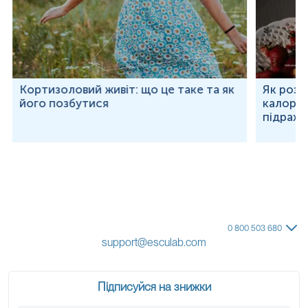
Кортизоловий живіт: що це таке та як
Як розр
його позбутися
калорій
підраху
0 800 503 680
support@esculab.com
Підписуйся на знижки